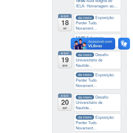
19:00
Aula Magna do
IELA: Homenagem ao...
AGO
Exposição:
dia inteiro
18
Perder Tudo.
Novament...
ter
14:00
Soberania
tecnológica e digital
AGO
Desafio
dia inteiro
19
Universitário de
Nautide...
qua
Exposição:
dia inteiro
Perder Tudo.
Novament...
AGO
Desafio
dia inteiro
20
Universitário de
Nautide...
qui
Exposição:
dia inteiro
Perder Tudo.
Novament...