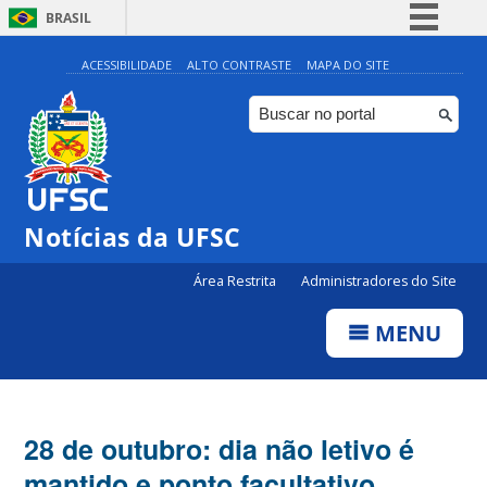
BRASIL
Simplifique!
ACESSIBILIDADE
ALTO CONTRASTE
MAPA DO SITE
Comunica BR
Participe
Acesso à informação
Legislação
Notícias da UFSC
Canais
Área Restrita
Administradores do Site
MENU
28 de outubro: dia não letivo é
mantido e ponto facultativo