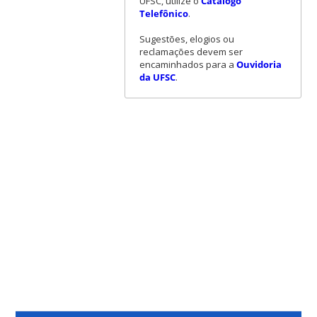
UFSC, utilize o
Catálogo
Telefônico
.
Sugestões, elogios ou
reclamações devem ser
encaminhados para a
Ouvidoria
da UFSC
.