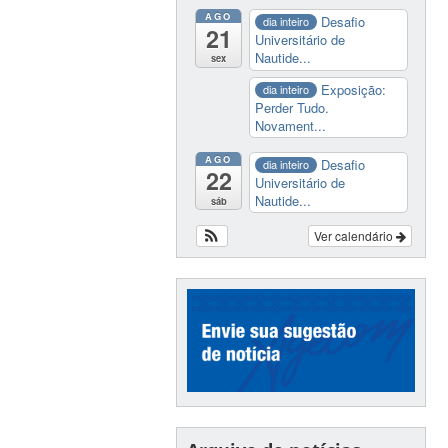
AGO
Desafio
dia inteiro
21
Universitário de
Nautide...
sex
Exposição:
dia inteiro
Perder Tudo.
Novament...
AGO
Desafio
dia inteiro
22
Universitário de
Nautide...
sáb
Ver calendário