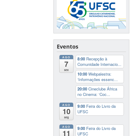
Eventos
AGO
8:00
Recepção à
7
Comunidade Internacio...
sex
10:00
Webpalestra:
‘Informações essenc...
20:00
Cineclube África
no Cinema: ‘Coc...
AGO
9:00
Feira do Livro da
10
UFSC
seg
AGO
9:00
Feira do Livro da
11
UFSC