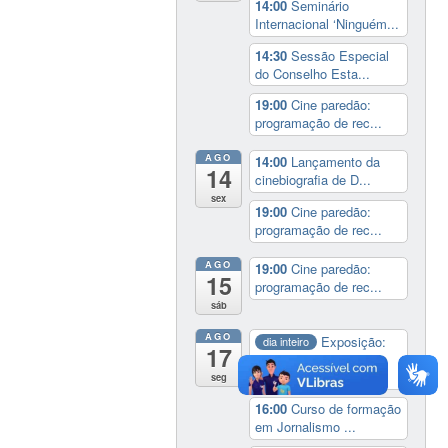
14:00
Seminário
Internacional ‘Ninguém...
14:30
Sessão Especial
do Conselho Esta...
19:00
Cine paredão:
programação de rec...
AGO
14:00
Lançamento da
14
cinebiografia de D...
sex
19:00
Cine paredão:
programação de rec...
AGO
19:00
Cine paredão:
15
programação de rec...
sáb
AGO
Exposição:
dia inteiro
17
Perder Tudo.
Novament...
seg
16:00
Curso de formação
em Jornalismo ...