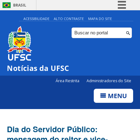
BRASIL
Simplifique!
ACESSIBILIDADE
ALTO CONTRASTE
MAPA DO SITE
Comunica BR
Participe
Acesso à informação
Legislação
Notícias da UFSC
Canais
Área Restrita
Administradores do Site
MENU
Dia do Servidor Público:
mensagem do reitor e vice-