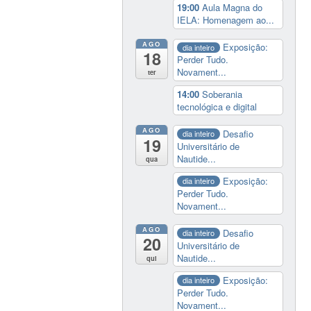
19:00
Aula Magna do
IELA: Homenagem ao...
AGO
Exposição:
dia inteiro
18
Perder Tudo.
Novament...
ter
14:00
Soberania
tecnológica e digital
AGO
Desafio
dia inteiro
19
Universitário de
Nautide...
qua
Exposição:
dia inteiro
Perder Tudo.
Novament...
AGO
Desafio
dia inteiro
20
Universitário de
Nautide...
qui
Exposição:
dia inteiro
Perder Tudo.
Novament...