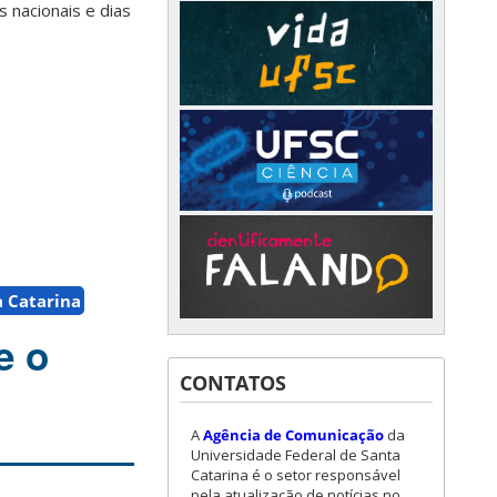
s nacionais e dias
a Catarina
e o
CONTATOS
A
Agência de Comunicação
da
Universidade Federal de Santa
Catarina é o setor responsável
pela atualização de notícias no