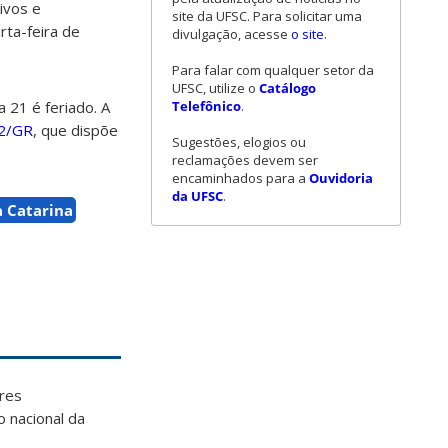
ivos e
site da UFSC. Para solicitar uma
rta-feira de
divulgação, acesse
o site
.
Para falar com qualquer setor da
UFSC, utilize o
Catálogo
Telefônico
.
a 21 é feriado. A
22/GR
, que dispõe
Sugestões, elogios ou
reclamações devem ser
encaminhados para a
Ouvidoria
da UFSC
.
a Catarina
ores
o nacional da