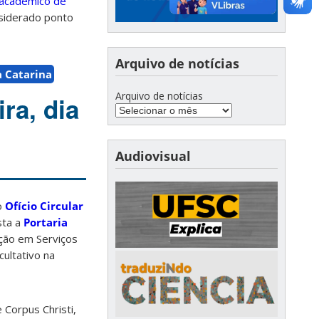
 acadêmico de
onsiderado ponto
Arquivo de notícias
a Catarina
Arquivo de notícias
ra, dia
Audiovisual
o
Ofício Circular
sta a
Portaria
ação em Serviços
cultativo na
 Corpus Christi,