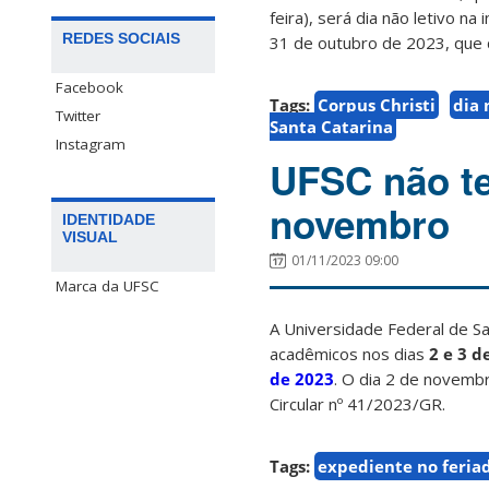
feira), será dia não letivo n
REDES SOCIAIS
31 de outubro de 2023, que
Facebook
Tags:
Corpus Christi
dia 
Twitter
Santa Catarina
Instagram
UFSC não te
novembro
IDENTIDADE
VISUAL
01/11/2023 09:00
Marca da UFSC
A Universidade Federal de Sa
acadêmicos nos dias
2 e 3 
de 2023
. O dia 2 de novembr
Circular nº 41/2023/GR.
Tags:
expediente no feria