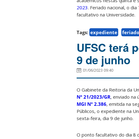
acadêmicos nestas quinta e s
2023
. Feriado nacional, o di
facultativo na Universidade.
Tags:
expediente
feriad
UFSC terá po
9 de junho
01/06/2023 09:40
O Gabinete da Reitoria da Un
Nº 21/2023/GR
, enviado na 
MGI Nº 2.386
, emitida na se
Públicos, o expediente na Un
sexta-feira, dia 9 de junho.
O ponto facultativo do dia 8 