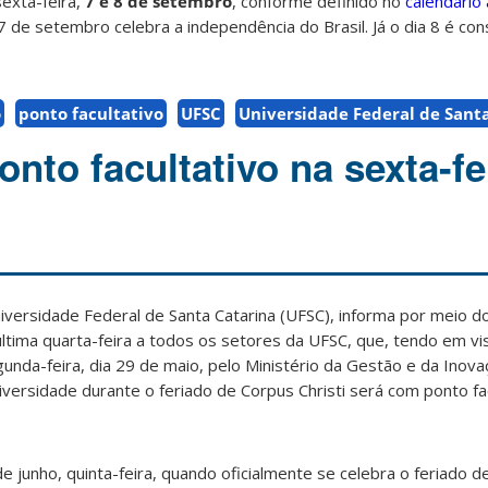
exta-feira,
7 e 8 de setembro
, conforme definido no
calendário
a 7 de setembro celebra a independência do Brasil. Já o dia 8 é c
o
ponto facultativo
UFSC
Universidade Federal de Sant
nto facultativo na sexta-fei
iversidade Federal de Santa Catarina (UFSC), informa por meio d
última quarta-feira a todos os setores da UFSC, que, tendo em vi
gunda-feira, dia 29 de maio, pelo Ministério da Gestão e da Inov
iversidade durante o feriado de Corpus Christi será com ponto fa
de junho, quinta-feira, quando oficialmente se celebra o feriado de