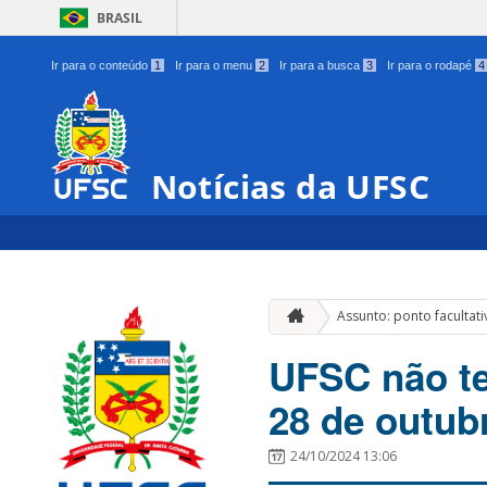
BRASIL
Ir para o conteúdo
1
Ir para o menu
2
Ir para a busca
3
Ir para o rodapé
4
Notícias da UFSC
Assunto: ponto facultati
UFSC não te
28 de outub
24/10/2024 13:06