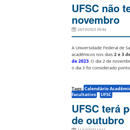
UFSC não te
novembro
26/10/2023 09:44
A Universidade Federal de Sa
acadêmicos nos dias
2 e 3 
de 2023
. O dia 2 de novembr
o dia 3 foi considerado ponto
Tags:
Calendário Acadêmi
facultativo
UFSC
UFSC terá po
de outubro
11/10/2023 19:11