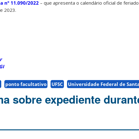
ia nº 11.090/2022
– que apresenta o calendário oficial de feriado
de 2023.
r
GI
a
ponto facultativo
UFSC
Universidade Federal de Sant
a sobre expediente durant