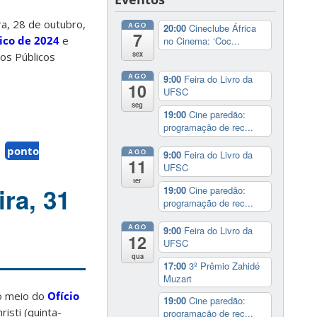
a, 28 de outubro,
AGO
20:00
Cineclube África
7
ico de 2024
e
no Cinema: ‘Coc...
sex
os Públicos
AGO
9:00
Feira do Livro da
10
UFSC
seg
19:00
Cine paredão:
programação de rec...
ponto
AGO
9:00
Feira do Livro da
11
UFSC
ter
ira, 31
19:00
Cine paredão:
programação de rec...
AGO
9:00
Feira do Livro da
12
UFSC
qua
17:00
3º Prêmio Zahidé
Muzart
do meio do
Ofício
19:00
Cine paredão:
risti (quinta-
programação de rec...