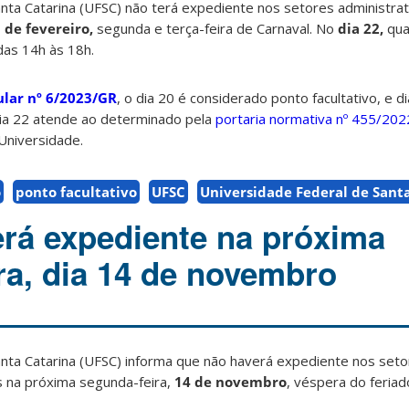
nta Catarina (UFSC) não terá expediente nos setores administrat
 de fevereiro,
segunda e terça-feira de Carnaval
.
No
dia 22,
qua
das 14h às 18h.
cular nº 6/2023/GR
, o dia
20 é considerado ponto facultativo, e di
ia 22 atende ao determinado pela
portaria normativa nº 455/20
Universidade.
o
ponto facultativo
UFSC
Universidade Federal de Sant
rá expediente na próxima
ra, dia 14 de novembro
anta Catarina (UFSC) informa que não haverá expediente nos set
s na próxima segunda-feira,
14 de novembro
, véspera do feriad