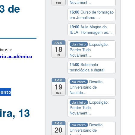
Novament...
seg
3 de
16:00
Curso de formação
em Jornalismo ...
19:00
Aula Magna do
IELA: Homenagem ao...
AGO
Exposição:
dia inteiro
18
ivos e
Perder Tudo.
Novament...
ter
rio acadêmico
14:00
Soberania
tecnológica e digital
AGO
Desafio
dia inteiro
19
Universitário de
ponto
Nautide...
qua
Exposição:
dia inteiro
Perder Tudo.
ira, 13
Novament...
AGO
Desafio
dia inteiro
20
Universitário de