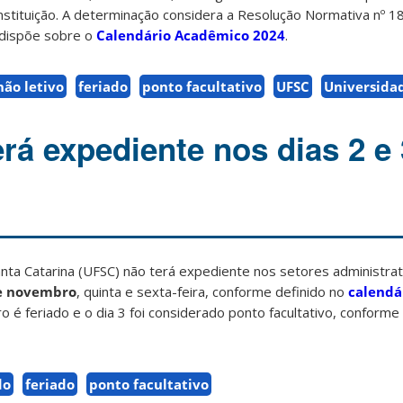
a instituição. A determinação considera a Resolução Normativa nº
 dispõe sobre o
Calendário Acadêmico 2024
.
não letivo
feriado
ponto facultativo
UFSC
Universida
rá expediente nos dias 2 e 
nta Catarina (UFSC) não terá expediente nos setores administrat
de novembro
, quinta e sexta-feira, conforme definido no
calendá
o é feriado e o dia 3 foi considerado ponto facultativo, conforme 
do
feriado
ponto facultativo