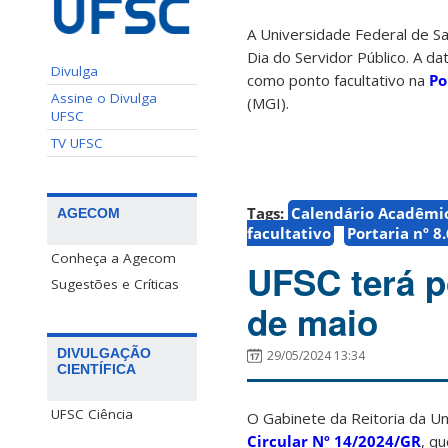
A Universidade Federal de Sa
Dia do Servidor Público. A da
Divulga
como ponto facultativo na
Po
Assine o Divulga
(MGI).
UFSC
TV UFSC
Tags:
Calendário Acadêmi
AGECOM
facultativo
Portaria nº 8
Conheça a Agecom
UFSC terá po
Sugestões e Críticas
de maio
DIVULGAÇÃO
29/05/2024 13:34
CIENTÍFICA
UFSC Ciência
O Gabinete da Reitoria da Un
Circular Nº 14/2024/GR
, qu