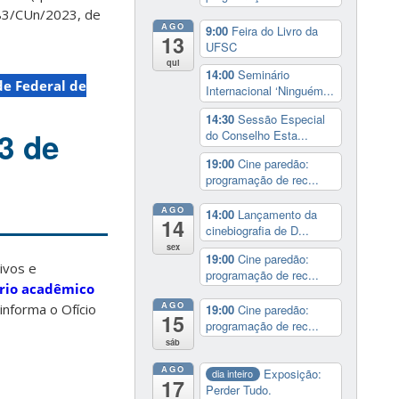
 183/CUn/2023, de
AGO
9:00
Feira do Livro da
13
UFSC
qui
14:00
Seminário
de Federal de
Internacional ‘Ninguém...
14:30
Sessão Especial
3 de
do Conselho Esta...
19:00
Cine paredão:
programação de rec...
AGO
14:00
Lançamento da
14
cinebiografia de D...
sex
19:00
Cine paredão:
ivos e
programação de rec...
rio acadêmico
AGO
informa o Ofício
19:00
Cine paredão:
15
programação de rec...
sáb
AGO
Exposição:
dia inteiro
17
Perder Tudo.