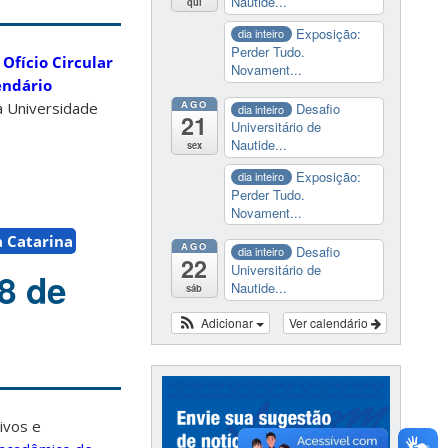
Nautide...
qui
Exposição:
dia inteiro
Perder Tudo.
o
Ofício Circular
Novament...
endário
AGO
a Universidade
Desafio
dia inteiro
21
Universitário de
Nautide...
sex
Exposição:
dia inteiro
Perder Tudo.
Novament...
a Catarina
AGO
Desafio
dia inteiro
22
Universitário de
8 de
Nautide...
sáb
Adicionar
Ver calendário
ivos e