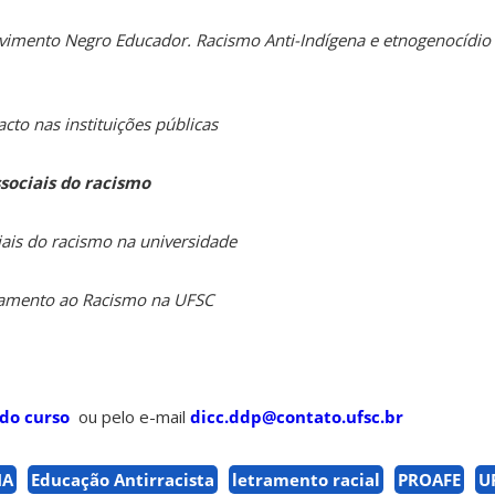
imento Negro Educador. Racismo Anti-Indígena e etnogenocídio
to nas instituições públicas
ssociais do racismo
iais do racismo na universidade
entamento ao Racismo na UFSC
do curso
ou pelo e-mail
dicc.ddp@contato.ufsc.br
MA
Educação Antirracista
letramento racial
PROAFE
U