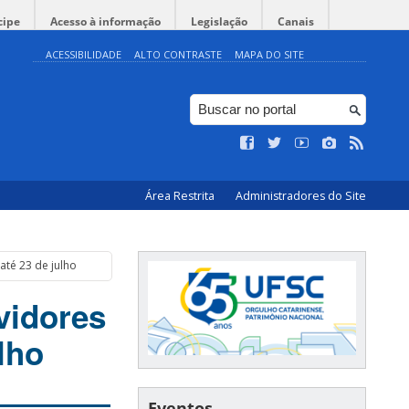
cipe
Acesso à informação
Legislação
Canais
ACESSIBILIDADE
ALTO CONTRASTE
MAPA DO SITE
Área Restrita
Administradores do Site
até 23 de julho
vidores
lho
Eventos