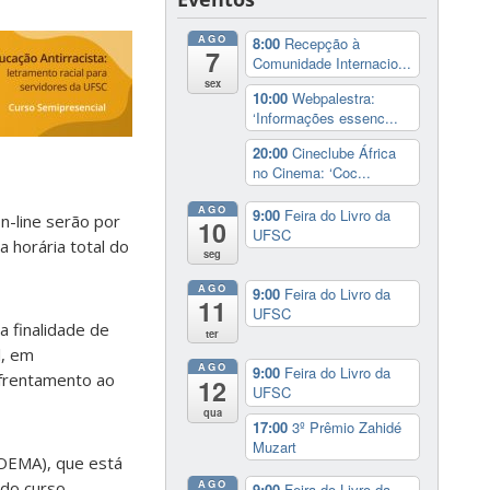
AGO
8:00
Recepção à
7
Comunidade Internacio...
sex
10:00
Webpalestra:
‘Informações essenc...
20:00
Cineclube África
no Cinema: ‘Coc...
AGO
9:00
Feira do Livro da
n-line serão por
10
UFSC
 horária total do
seg
AGO
9:00
Feira do Livro da
11
UFSC
a finalidade de
ter
l, em
AGO
9:00
Feira do Livro da
Enfrentamento ao
12
UFSC
qua
17:00
3º Prêmio Zahidé
Muzart
COEMA), que está
AGO
 do curso
9:00
Feira do Livro da