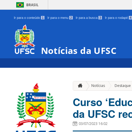
BRASIL
Ir para o conteúdo
1
Ir para o menu
2
Ir para a busca
3
Ir para o rodapé
4
Notícias da UFSC
Notícias
Destaque
Curso ‘Educ
da UFSC rec
03/07/2023 16:02