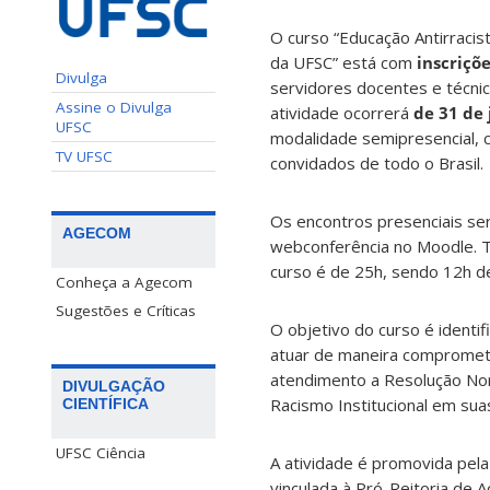
O curso “
Educação Antirracist
da UFSC” está com
inscriçõ
Divulga
servidores docentes e técni
Assine o Divulga
atividade
ocorrerá
de 31 de
UFSC
modalidade semipresencial,
TV UFSC
convidados de todo o Brasil.
Os encontros presenciais ser
AGECOM
webconferência no Moodle. To
curso é de
25h, sendo 12h de
Conheça a Agecom
Sugestões e Críticas
O objetivo do curso é identi
atuar de maneira comprometi
atendimento a Resolução Nor
DIVULGAÇÃO
Racismo Institucional em suas
CIENTÍFICA
UFSC Ciência
A atividade é promovida pela
vinculada à Pró-Reitoria de