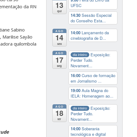
13
UFSC
plementação da RN
qui
14:30
Sessão Especial
do Conselho Esta...
tiane Sabino
AGO
14:00
Lançamento da
14
, Marilise Sayão
cinebiografia de D...
cadora quilombola
sex
AGO
Exposição:
dia inteiro
17
Perder Tudo.
Novament...
seg
16:00
Curso de formação
em Jornalismo ...
19:00
Aula Magna do
IELA: Homenagem ao...
AGO
Exposição:
dia inteiro
18
Perder Tudo.
Novament...
ter
14:00
Soberania
tude
tecnológica e digital