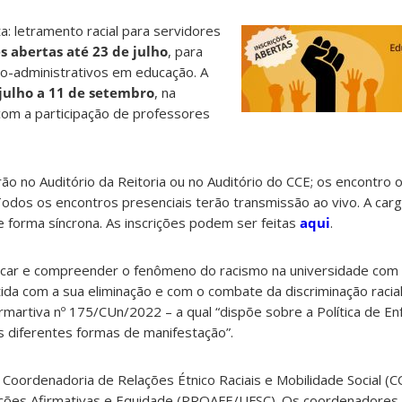
a: letramento racial para servidores
es abertas até 23 de julho
, para
co-administrativos em educação. A
 julho a 11 de setembro
, na
com a participação de professores
ão no Auditório da Reitoria ou no Auditório do CCE; os encontro o
dos os encontros presenciais terão transmissão ao vivo. A carga
 forma síncrona.
As inscrições podem ser feitas
aqui
.
ficar e compreender o fenômeno do racismo na universidade com 
da com a sua eliminação e com o combate da discriminação racia
martiva nº 175/CUn/2022 – a qual “dispõe
sobre a Política de 
 diferentes formas de manifestação”.
 Coordenadoria de Relações Étnico Raciais e Mobilidade Social (
 Ações Afirmativas e Equidade (PROAFE/UFSC). Os coordenadores