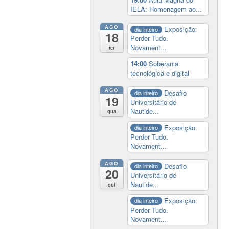
IELA: Homenagem ao...
AGO
Exposição:
dia inteiro
18
Perder Tudo.
Novament...
ter
14:00
Soberania
tecnológica e digital
AGO
Desafio
dia inteiro
19
Universitário de
Nautide...
qua
Exposição:
dia inteiro
Perder Tudo.
Novament...
AGO
Desafio
dia inteiro
20
Universitário de
Nautide...
qui
Exposição:
dia inteiro
Perder Tudo.
Novament...