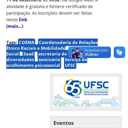
atividade é gratuita e fornece certificado de
participação. As inscrições devem ser feitas
neste
link
.
(mais…)
Tags:
COEMA
Coordenadoria de Relações
Étnico Raciais e Mobilidade
Social
Saad
secretaria de ações afirmativas e
diversidades
seminário
Serviço de
acolhimento psicossocial
UFSC
Eventos