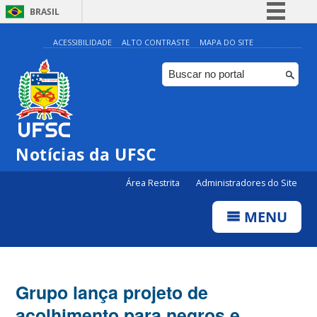
BRASIL
Simplifique!
ACESSIBILIDADE
ALTO CONTRASTE
MAPA DO SITE
Comunica BR
Participe
Acesso à informação
Legislação
Notícias da UFSC
Canais
Área Restrita
Administradores do Site
MENU
Grupo lança projeto de
acolhimento para negros e