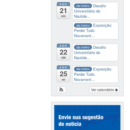
AGO
Desafio
dia inteiro
21
Universitário de
Nautide...
sex
Exposição:
dia inteiro
Perder Tudo.
Novament...
AGO
Desafio
dia inteiro
22
Universitário de
Nautide...
sáb
AGO
Exposição:
dia inteiro
25
Perder Tudo.
Novament...
ter
Ver calendário