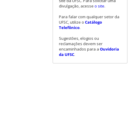
site da UFSC. Para solicitar uma
divulgação, acesse
o site
.
Para falar com qualquer setor da
UFSC, utilize o
Catálogo
Telefônico
.
Sugestões, elogios ou
reclamações devem ser
encaminhados para a
Ouvidoria
da UFSC
.