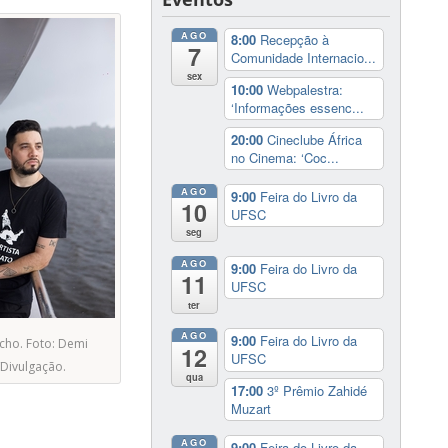
AGO
8:00
Recepção à
7
Comunidade Internacio...
sex
10:00
Webpalestra:
‘Informações essenc...
20:00
Cineclube África
no Cinema: ‘Coc...
AGO
9:00
Feira do Livro da
10
UFSC
seg
AGO
9:00
Feira do Livro da
11
UFSC
ter
AGO
9:00
Feira do Livro da
icho. Foto: Demi
12
UFSC
/Divulgação.
qua
17:00
3º Prêmio Zahidé
Muzart
AGO
9:00
Feira do Livro da