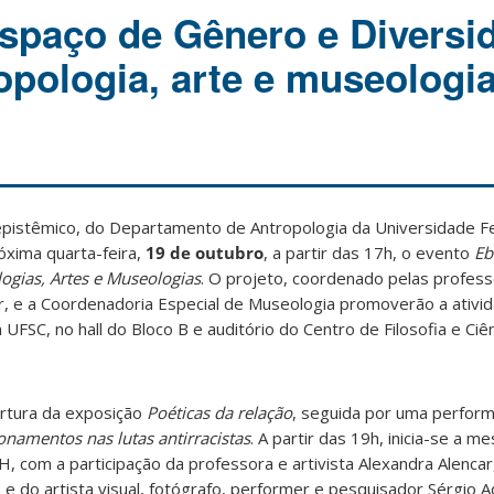
spaço de Gênero e Diversi
opologia, arte e museologi
pistêmico, do Departamento de Antropologia da Universidade Fe
róxima quarta-feira,
19 de outubro
, a partir das 17h, o evento
Eb
ogias, Artes e Museologias
. O projeto, coordenado pelas profess
r, e a Coordenadoria Especial de Museologia promoverão a ativi
UFSC, no hall do Bloco B e auditório do Centro de Filosofia e Ci
bertura da exposição
Poéticas da relação
, seguida por uma perform
namentos nas lutas antirracistas
. A partir das 19h, inicia-se a me
, com a participação da professora e artivista Alexandra Alencar, 
, e do artista visual, fotógrafo, performer e pesquisador Sérgio A