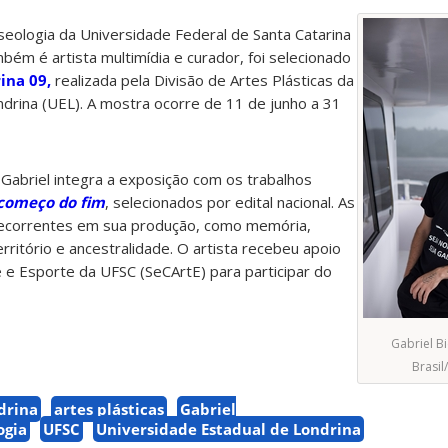
eologia da Universidade Federal de Santa Catarina
bém é artista multimídia e curador, foi selecionado
ina 09,
realizada pela Divisão de Artes Plásticas da
drina (UEL). A mostra ocorre de 11 de junho a 31
 Gabriel integra a exposição com os trabalhos
 começo do fim
, selecionados por edital nacional. As
ecorrentes em sua produção, como memória,
erritório e ancestralidade. O artista recebeu apoio
e e Esporte da UFSC (SeCArtE) para participar do
Gabriel B
Brasil
drina
artes plásticas
Gabriel
ogia
UFSC
Universidade Estadual de Londrina