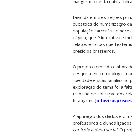
inaugurado nesta quinta-feir
Dividida em três seções princ
questões de humanização da ju
população carcerária e neces
página, que é interativa e m
relatos e cartas que testem
presídios brasileiros.
O projeto tem sido elaborad
pesquisa em criminologia, qu
liberdade e suas famílias no
exploração do tema foi a falt
trabalho de apuração dos rel
Instagram (
infovirusprisoe
A apuração dos dados e o mate
professores e alunos ligado
controle e dano social
. O pro