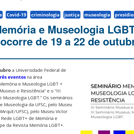
s
Covid-19
criminologia
justiça
museologia
presídio
Memória e Museologia LGBT
 ocorre de 19 a 22 de outub
tubro
a Universidade Federal de
rês eventos
na área
o Memória e Museologia LGBT +
 Museus e Resistência” e o “III
e Museologia LGBT.” Os seminários
de Museologia da UFSC, pelo Museu
(MArquE/UFSC), pelo Museu Victor
da Rede LGBT+ de Memória e
uipe da Revista Memória LGBT+.