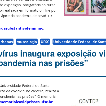
a de exposição, obrigatória no curso
oi realizada em formato on-line por
no ápice da pandemia de covid-19.
ruasubstantivofeminino
.
urbanas
museologia
UFSC
Universidade Federal de Sant
vírus inaugura exposição vi
 pandemia nas prisões”
 Universidade Federal de Santa
to da covid-19 no cárcere, realiza a
a pandemia nas prisões”. O memorial
memorialcovidprisoes.ufsc.br
,