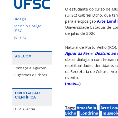
O estudante do curso de Mus
(UFSC) Gabriel Bicho, que tam
Divulga
para a exposição
Arte Londr
Assine o Divulga
Universidade Estadual de Lon
UFSC
de julho de 2026.
TV UFSC
Natural de Porto Velho (RO),
Aguar as Fés
e
Destino ao
AGECOM
obras dialogam com temas r
espiritualidade, identidade, t
Conheça a Agecom
da Secretaria de Cultura, Art
Sugestões e Críticas
evento.
(mais…)
DIVULGAÇÃO
CIENTÍFICA
Tags:
Amazônia
Arte Lon
UFSC Ciência
Bicho
Londrina
museol