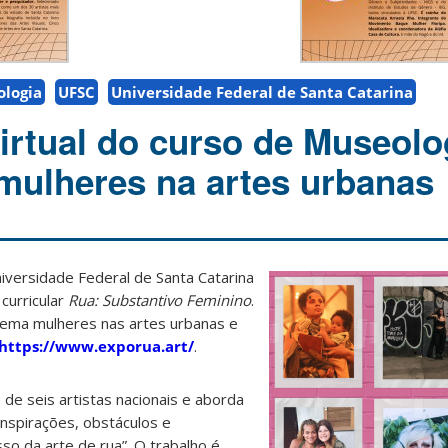
logia
UFSC
Universidade Federal de Santa Catarina
irtual do curso de Museolog
ulheres na artes urbanas
iversidade Federal de Santa Catarina
curricular
Rua: Substantivo Feminino
.
o tema mulheres nas artes urbanas e
https://www.exporua.art/
.
 de seis artistas nacionais e aborda
inspirações, obstáculos e
o da arte de rua”. O trabalho é