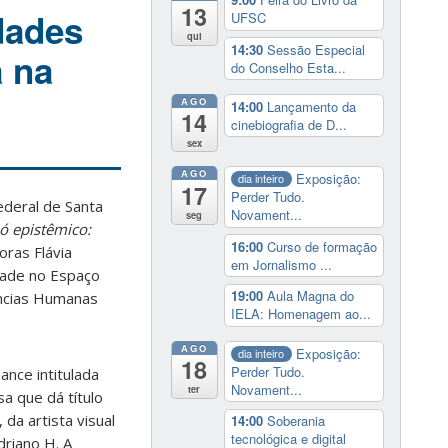
13
dades
UFSC
qui
14:30
Sessão Especial
a na
do Conselho Esta...
AGO
14:00
Lançamento da
14
cinebiografia de D...
sex
AGO
Exposição:
dia inteiro
17
Perder Tudo.
deral de Santa
Novament...
seg
ó epistêmico:
16:00
Curso de formação
oras Flávia
em Jornalismo ...
dade no Espaço
19:00
Aula Magna do
ências Humanas
IELA: Homenagem ao...
AGO
Exposição:
dia inteiro
18
Perder Tudo.
ance intitulada
Novament...
ter
sa que dá título
da artista visual
14:00
Soberania
tecnológica e digital
driano H. A