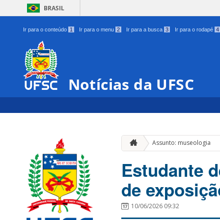
BRASIL
Ir para o conteúdo
1
Ir para o menu
2
Ir para a busca
3
Ir para o rodapé
4
Notícias da UFSC
Assunto: museologia
Estudante d
de exposiçã
10/06/2026 09:32