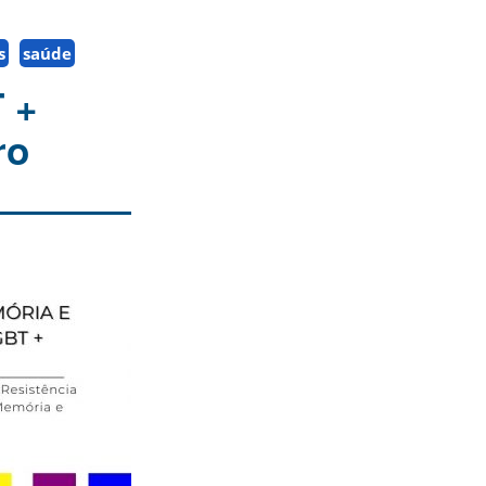
s
saúde
 +
ro