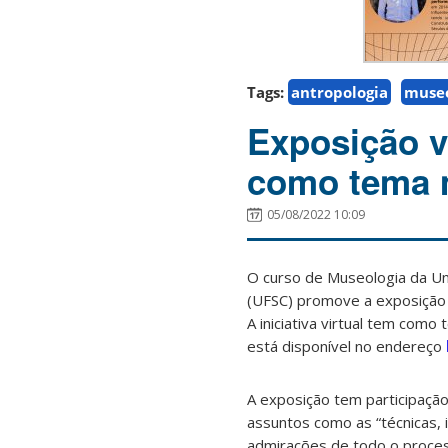
Tags:
antropologia
museo
Exposição v
como tema m
05/08/2022 10:09
O curso de Museologia da Un
(UFSC) promove a exposição 
A iniciativa virtual tem com
está disponível no endereço
A exposição tem participação
assuntos como as “técnicas, 
admirações de todo o process