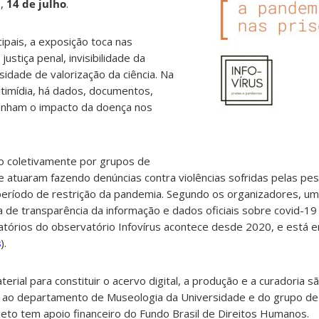
a,
14 de julho
.
ipais, a exposição toca nas
stiça penal, invisibilidade da
sidade de valorização da ciência. Na
ultimídia, há dados, documentos,
unham o impacto da doença nos
o coletivamente por grupos de
e atuaram fazendo denúncias contra violências sofridas pelas pe
 período de restrição da pandemia. Segundo os organizadores, um
a de transparência da informação e dados oficiais sobre covid-19 
atórios do observatório Infovírus acontece desde 2020, e está 
s
).
rial para constituir o acervo digital, a produção e a curadoria s
s ao departamento de Museologia da Universidade e do grupo d
jeto tem apoio financeiro do Fundo Brasil de Direitos Humanos.