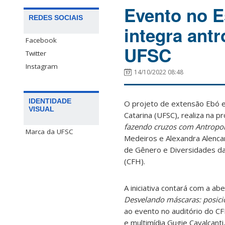
Evento no E
REDES SOCIAIS
integra antr
Facebook
UFSC
Twitter
Instagram
14/10/2022 08:48
IDENTIDADE
O projeto de extensão Ebó e
VISUAL
Catarina (UFSC), realiza na p
fazendo cruzos com Antropol
Marca da UFSC
Medeiros e Alexandra Alenca
de Gênero e Diversidades da 
(CFH).
A iniciativa contará com a a
Desvelando máscaras: posicio
ao evento no auditório do CFH
e multimídia Gugie Cavalcanti