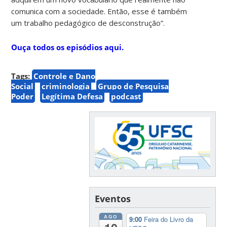
comunica com a sociedade. Então, esse é também
um trabalho pedagógico de desconstrução”.
Ouça todos os episódios aqui.
Tags:
Controle e Dano
Social
criminologia
Grupo de Pesquisa
Poder
Legítima Defesa
podcast
Eventos
AGO
9:00
Feira do Livro da