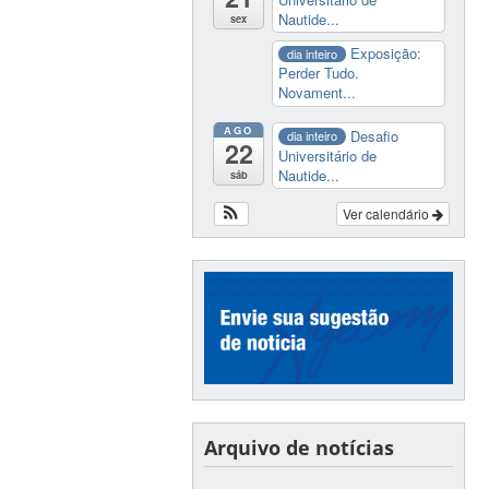
Nautide...
sex
Exposição:
dia inteiro
Perder Tudo.
Novament...
AGO
Desafio
dia inteiro
22
Universitário de
Nautide...
sáb
Ver calendário
Arquivo de notícias