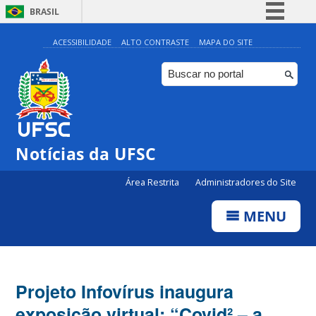
BRASIL
Simplifique!
ACESSIBILIDADE
ALTO CONTRASTE
MAPA DO SITE
Comunica BR
Participe
Acesso à informação
Legislação
Notícias da UFSC
Canais
Área Restrita
Administradores do Site
MENU
Projeto Infovírus inaugura
exposição virtual: “Covid² – a