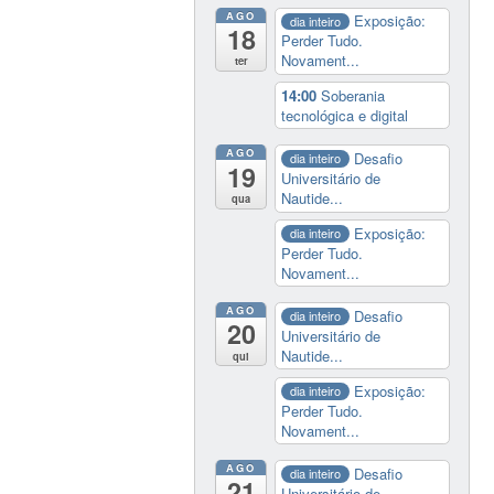
AGO
Exposição:
dia inteiro
18
Perder Tudo.
Novament...
ter
14:00
Soberania
tecnológica e digital
AGO
Desafio
dia inteiro
19
Universitário de
Nautide...
qua
Exposição:
dia inteiro
Perder Tudo.
Novament...
AGO
Desafio
dia inteiro
20
Universitário de
Nautide...
qui
Exposição:
dia inteiro
Perder Tudo.
Novament...
AGO
Desafio
dia inteiro
21
Universitário de