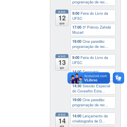
programação de rec...
AGO
9:00
Feira do Livro da
12
UFSC
qua
17:00
3º Prêmio Zahidé
Muzart
19:00
Cine paredão:
programação de rec...
AGO
9:00
Feira do Livro da
13
UFSC
qui
14:00
Seminário
Internacional ‘Ninguém...
14:30
Sessão Especial
do Conselho Esta...
19:00
Cine paredão:
programação de rec...
AGO
14:00
Lançamento da
14
cinebiografia de D...
sex