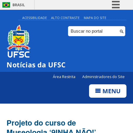
BRASIL
Simplifique!
ACESSIBILIDADE
ALTO CONTRASTE
MAPA DO SITE
Comunica BR
Participe
Acesso à informação
Legislação
Notícias da UFSC
Canais
Área Restrita
Administradores do Site
MENU
Projeto do curso de
Museologia ‘9INHA NÃO!’