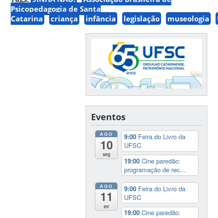
Psicopedagogia de Santa
Catarina
criança
infância
legislação
museologia
Eventos
AGO
9:00
Feira do Livro da
10
UFSC
seg
19:00
Cine paredão:
programação de rec...
AGO
9:00
Feira do Livro da
11
UFSC
ter
19:00
Cine paredão: