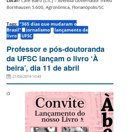
Local?
Café Bairó (CIC) – Avenida Governador Irineu
Bornhausen 5.600, Agronômica, Florianópolis/SC
Tags:
"365 dias que mudaram o
Brasil"
jornalismo
lançamento de
livro
UFSC
Professor e pós-doutoranda
da UFSC lançam o livro ‘À
beira’, dia 11 de abril
27/03/2019 10:43
O