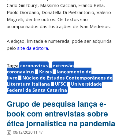
Carlo Ginzburg, Massimo Cacciari, Franco Rella,
Paolo Giordano, Donatella Di Pietrantonio, Valerio
Magrelli, dentre outros. Os textos são
acompanhados das ilustrações de Ivan Medeiros.
A edição, limitada e numerada, pode ser adquirida
pelo
site da editora
.
Tags:
coronavírus
extensão
coronavírus
Krisis
lançamento de
livro
Núcleo de Estudos Contemporâneos de
Literatura Italiana
UFSC
Universidade
Federal de Santa Catarina
Grupo de pesquisa lança e-
book com entrevistas sobre
ética jornalística na pandemia
08/12/2020 11:47