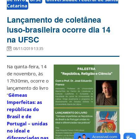
Catarina
Lançamento de coletânea
luso-brasileira ocorre dia 14
na UFSC
08/11/2019 13:35
Na quinta-feira, 14
de novembro, às
17h30min, ocorre o
lançamento do livro
“
Gêmeas
Imperfeitas: as
repúblicas do
Brasil e de
Portugal – unidas
no ideal e
diferenciadas nas