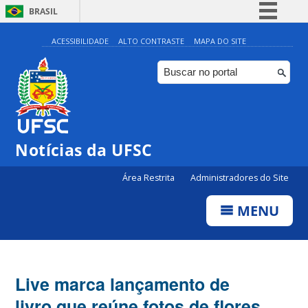
BRASIL
Simplifique!
ACESSIBILIDADE
ALTO CONTRASTE
MAPA DO SITE
Comunica BR
Participe
Acesso à informação
Legislação
Notícias da UFSC
Canais
Área Restrita
Administradores do Site
MENU
Live marca lançamento de
livro que reúne fotos de flores