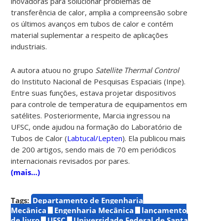
inovadoras para solucionar problemas de
transferência de calor, amplia a compreensão sobre
os últimos avanços em tubos de calor e contém
material suplementar a respeito de aplicações
industriais.
A autora atuou no grupo
Satellite Thermal Control
do Instituto Nacional de Pesquisas Espaciais (Inpe).
Entre suas funções, estava projetar dispositivos
para controle de temperatura de equipamentos em
satélites. Posteriormente, Marcia ingressou na
UFSC, onde ajudou na formação do Laboratório de
Tubos de Calor (
Labtucal/Lepten
). Ela publicou mais
de 200 artigos, sendo mais de 70 em periódicos
internacionais revisados ​​por pares.
(mais…)
Tags:
Departamento de Engenharia
Mecânica
Engenharia Mecânica
lançamento
de livro
UFSC
Universidade Federal de Santa