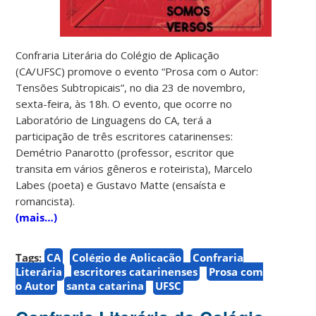
Confraria Literária do Colégio de Aplicação
(CA/UFSC) promove o evento “Prosa com o Autor:
Tensões Subtropicais”, no dia 23 de novembro,
sexta-feira, às 18h. O evento, que ocorre no
Laboratório de Linguagens do CA, terá a
participação de três escritores catarinenses:
Demétrio Panarotto (professor, escritor que
transita em vários gêneros e roteirista), Marcelo
Labes (poeta) e Gustavo Matte (ensaísta e
romancista).
(mais…)
Tags:
CA
Colégio de Aplicação
Confraria
Literária
escritores catarinenses
Prosa com
o Autor
santa catarina
UFSC