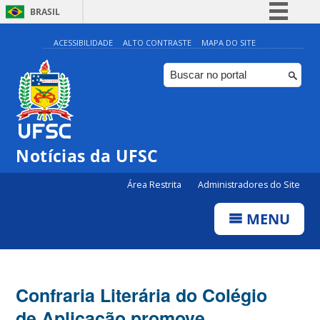
BRASIL
Simplifique!
ACESSIBILIDADE
ALTO CONTRASTE
MAPA DO SITE
Comunica BR
Participe
Acesso à informação
Legislação
Notícias da UFSC
Canais
Área Restrita
Administradores do Site
MENU
Confraria Literária do Colégio
de Aplicação promove