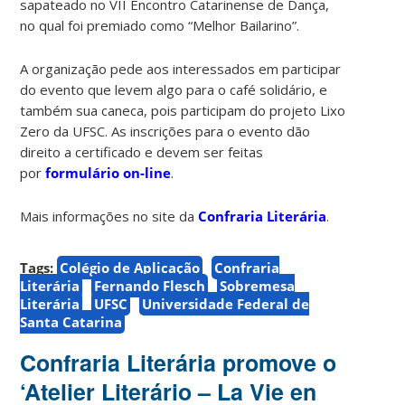
sapateado no VII Encontro Catarinense de Dança,
no qual foi premiado como “Melhor Bailarino”.
A organização pede aos interessados em participar
do evento que levem algo para o café solidário, e
também sua caneca, pois participam do projeto Lixo
Zero da UFSC. As inscrições para o evento dão
direito a certificado e devem ser feitas
por
formulário on-line
.
Mais informações no site da
Confraria Literária
.
Tags:
Colégio de Aplicação
Confraria
Literária
Fernando Flesch
Sobremesa
Literária
UFSC
Universidade Federal de
Santa Catarina
Confraria Literária promove o
‘Atelier Literário – La Vie en