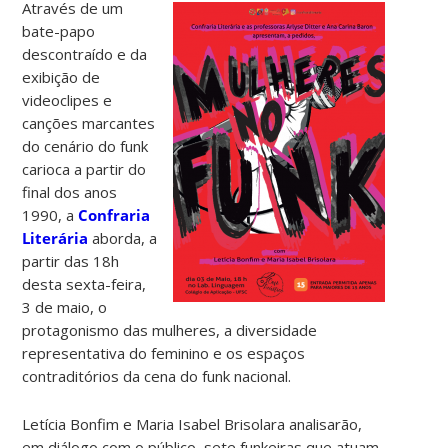
Através de um
bate-papo
descontraído e da
exibição de
videoclipes e
canções marcantes
do cenário do funk
carioca a partir do
final dos anos
1990, a
Confraria
Literária
aborda, a
partir das 18h
desta sexta-feira,
3 de maio, o
protagonismo das mulheres, a diversidade
representativa do feminino e os espaços
contraditórios da cena do funk nacional.
Letícia Bonfim e Maria Isabel Brisolara analisarão,
em diálogo com o público, sete funkeiras que atuam