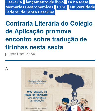
Literária
lançamento de livro
Tá na Mesa!
Memórias Gastronômicas
UFSC
Universidade
Federal de Santa Catarina
Confraria Literária do Colégio
de Aplicação promove
encontro sobre tradução de
tirinhas nesta sexta
29/11/2018 16:59
A