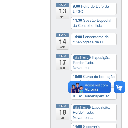
AGO
9:00
Feira do Livro da
13
UFSC
qui
14:30
Sessão Especial
do Conselho Esta...
AGO
14:00
Lançamento da
14
cinebiografia de D...
sex
AGO
Exposição:
dia inteiro
17
Perder Tudo.
Novament...
seg
16:00
Curso de formação
em Jornalismo ...
19:00
Aula Magna do
IELA: Homenagem ao...
AGO
Exposição:
dia inteiro
18
Perder Tudo.
Novament...
ter
14:00
Soberania