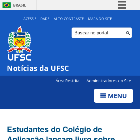
BRASIL
Simplifique!
ACESSIBILIDADE
ALTO CONTRASTE
MAPA DO SITE
Comunica BR
Participe
Acesso à informação
Legislação
Notícias da UFSC
Canais
Área Restrita
Administradores do Site
MENU
Estudantes do Colégio de
Aplicação lançam livro sobre