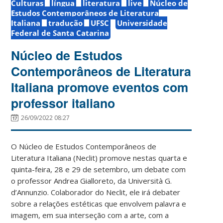
Culturas
língua
literatura
live
Núcleo de
Estudos Contemporâneos de Literatura
Italiana
tradução
UFSC
Universidade
Federal de Santa Catarina
Núcleo de Estudos
Contemporâneos de Literatura
Italiana promove eventos com
professor italiano
26/09/2022 08:27
O Núcleo de Estudos Contemporâneos de
Literatura Italiana (Neclit) promove nestas quarta e
quinta-feira, 28 e 29 de setembro, um debate com
o professor Andrea Gialloreto, da Università G.
d’Annunzio. Colaborador do Neclit, ele irá debater
sobre a relações estéticas que envolvem palavra e
imagem, em sua interseção com a arte, com a