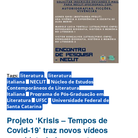
Tags:
literatura
literatura
italiana
NECLIT
Núcleo de Estudos
Contemporâneos de Literatura
Italiana
Programa de Pós-Graduação em
Literatura
UFSC
Universidade Federal de
Santa Catarina
Projeto ‘Krisis – Tempos de
Covid-19’ traz novos vídeos