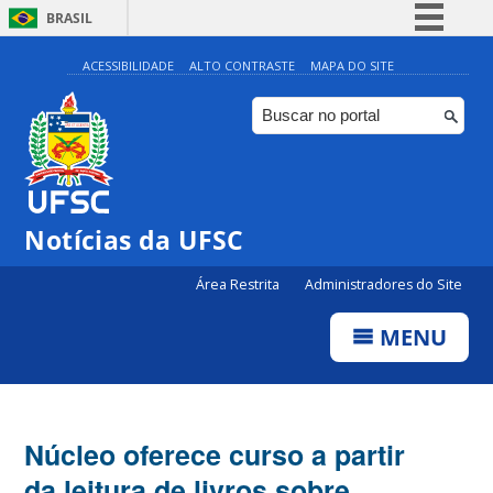
BRASIL
Simplifique!
ACESSIBILIDADE
ALTO CONTRASTE
MAPA DO SITE
Comunica BR
Participe
Acesso à informação
Legislação
Notícias da UFSC
Canais
Área Restrita
Administradores do Site
MENU
Núcleo oferece curso a partir
da leitura de livros sobre