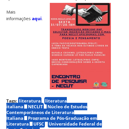
Mais
informações
aqui
.
Tags:
literatura
literatura
italiana
NECLIT
Núcleo de Estudos
Contemporâneos de Literatura
Italiana
Programa de Pós-Graduação em
Literatura
UFSC
Universidade Federal de