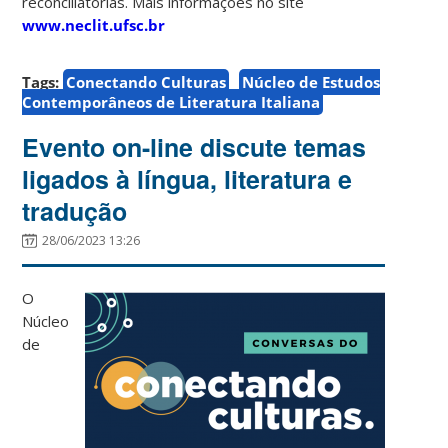
reconciliatórias. Mais informações no site
www.neclit.ufsc.br
Tags:
Conectando Culturas
Núcleo de Estudos
Contemporâneos de Literatura Italiana
Evento on-line discute temas
ligados à língua, literatura e
tradução
28/06/2023 13:26
O
Núcleo
de