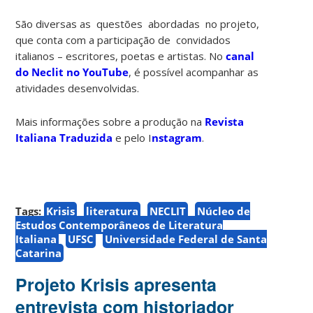
São diversas as questões abordadas no projeto,
que conta com a participação de convidados
italianos – escritores, poetas e artistas. No
canal
do Neclit no YouTube
, é possível acompanhar as
atividades desenvolvidas.
Mais informações sobre a produção na
Revista
Italiana Traduzida
e pelo I
nstagram
.
Tags:
Krisis
literatura
NECLIT
Núcleo de
Estudos Contemporâneos de Literatura
Italiana
UFSC
Universidade Federal de Santa
Catarina
Projeto Krisis apresenta
entrevista com historiador