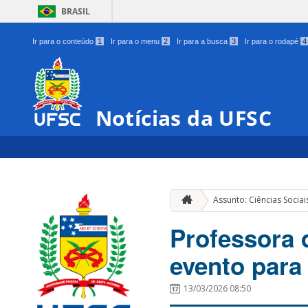
BRASIL
Ir para o conteúdo
1
Ir para o menu
2
Ir para a busca
3
Ir para o rodapé
4
Notícias da UFSC
Assunto: Ciências Sociai
Professora
evento para
13/03/2026 08:50