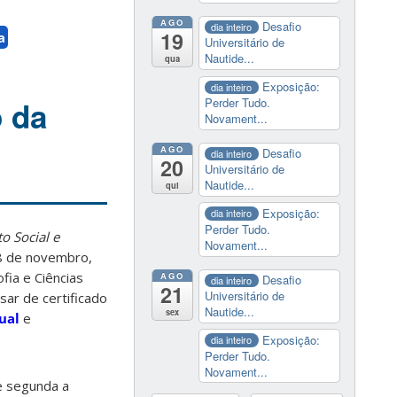
AGO
Desafio
dia inteiro
19
a
Universitário de
Nautide...
qua
Exposição:
dia inteiro
o da
Perder Tudo.
Novament...
AGO
Desafio
dia inteiro
20
Universitário de
Nautide...
qui
Exposição:
dia inteiro
Perder Tudo.
o Social e
Novament...
28 de novembro,
fia e Ciências
AGO
Desafio
dia inteiro
21
Universitário de
sar de certificado
Nautide...
sex
ual
e
Exposição:
dia inteiro
Perder Tudo.
Novament...
e segunda a