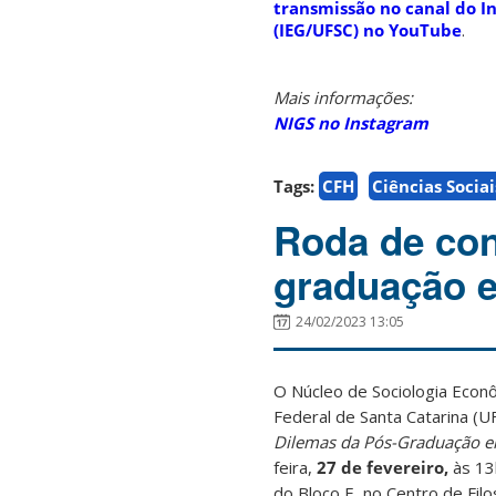
transmissão no canal do I
(IEG/UFSC) no YouTube
.
Mais informações:
NIGS no Instagram
Tags:
CFH
Ciências Sociai
Roda de con
graduação e
24/02/2023 13:05
O Núcleo de Sociologia Econ
Federal de Santa Catarina (
Dilemas da Pós-Graduação em
feira,
27 de fevereiro,
às 1
do Bloco E, no Centro de Fil