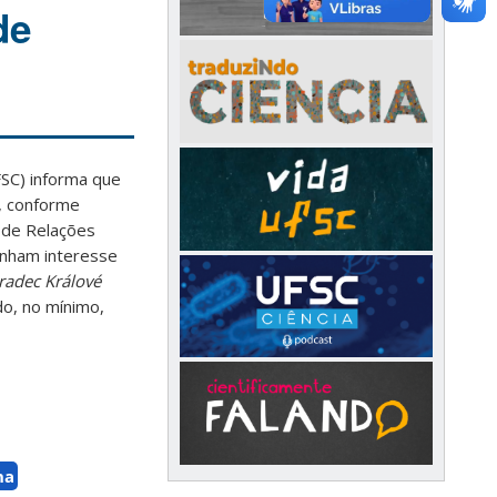
de
FSC) informa que
, conforme
 de Relações
tenham interesse
radec Králové
o, no mínimo,
na