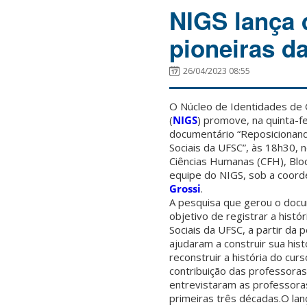
NIGS lança 
pioneiras d
26/04/2023 08:55
O Núcleo de Identidades de 
(
NIGS
) promove, na quinta-fe
documentário “Reposicionando
Sociais da UFSC”, às 18h30, n
Ciências Humanas (CFH), Bloc
equipe do NIGS, sob a coor
Grossi
.
A pesquisa que gerou o docu
objetivo de registrar a histó
Sociais da UFSC, a partir da
ajudaram a construir sua his
reconstruir a história do curs
contribuição das professoras 
entrevistaram as professora
primeiras três décadas.O la