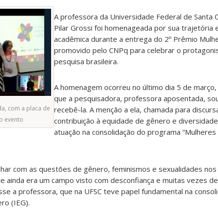
A professora da Universidade Federal de Santa C
Pilar Grossi foi homenageada por sua trajetória 
acadêmica durante a entrega do 2º Prêmio Mulhe
promovido pelo CNPq para celebrar o protagoni
pesquisa brasileira.
A homenagem ocorreu no último dia 5 de março, 
que a pesquisadora, professora aposentada, so
da, com a placa de
recebê-la. A menção a ela, chamada para discursa
o evento
contribuição à equidade de gênero e diversidade 
atuação na consolidação do programa “Mulheres 
har com as questões de gênero, feminismos e sexualidades nos
ste ainda era um campo visto com desconfiança e muitas vezes de
 disse a professora, que na UFSC teve papel fundamental na consol
ro (IEG).