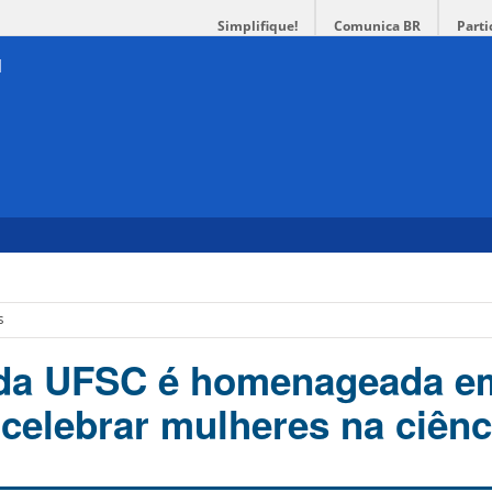
Simplifique!
Comunica BR
Parti
s
 da UFSC é homenageada e
 celebrar mulheres na ciênc