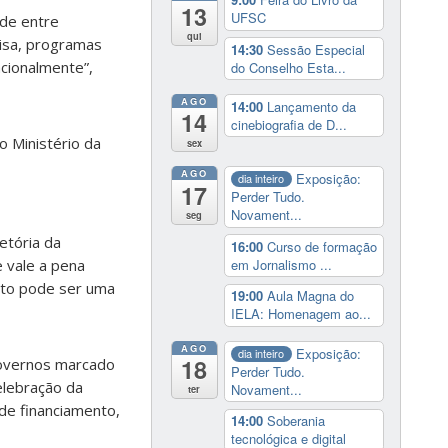
13
UFSC
ade entre
qui
uisa, programas
14:30
Sessão Especial
cionalmente”,
do Conselho Esta...
AGO
14:00
Lançamento da
14
cinebiografia de D...
o Ministério da
sex
AGO
Exposição:
dia inteiro
17
Perder Tudo.
Novament...
seg
etória da
16:00
Curso de formação
em Jornalismo ...
 vale a pena
nto pode ser uma
19:00
Aula Magna do
IELA: Homenagem ao...
AGO
Exposição:
dia inteiro
18
 governos marcado
Perder Tudo.
elebração da
Novament...
ter
 de financiamento,
14:00
Soberania
tecnológica e digital