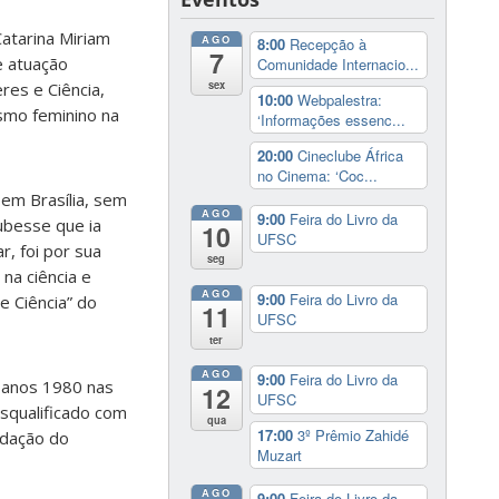
atarina Miriam
AGO
8:00
Recepção à
7
e atuação
Comunidade Internacio...
sex
res e Ciência,
10:00
Webpalestra:
smo feminino na
‘Informações essenc...
20:00
Cineclube África
no Cinema: ‘Coc...
em Brasília, sem
AGO
9:00
Feira do Livro da
ubesse que ia
10
UFSC
r, foi por sua
seg
na ciência e
AGO
9:00
Feira do Livro da
e Ciência” do
11
UFSC
ter
AGO
9:00
Feira do Livro da
 anos 1980 nas
12
UFSC
squalificado com
qua
17:00
3º Prêmio Zahidé
idação do
Muzart
AGO
9:00
Feira do Livro da