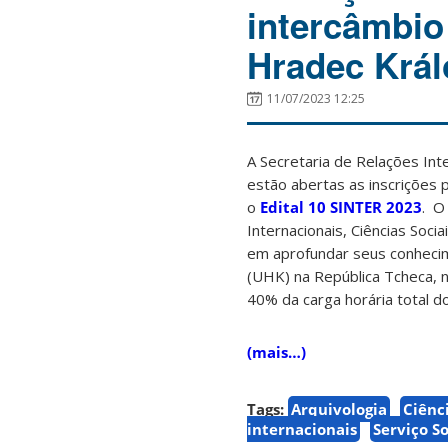
intercâmbio
Hradec Král
11/07/2023 12:25
A Secretaria de Relações Int
estão abertas as inscrições
o
Edital 10 SINTER 2023
. O
Internacionais, Ciências Socia
em aprofundar seus conheci
(UHK) na República Tcheca, 
40% da carga horária total d
(mais…)
Tags:
Arquivologia
Ciênci
internacionais
Serviço So