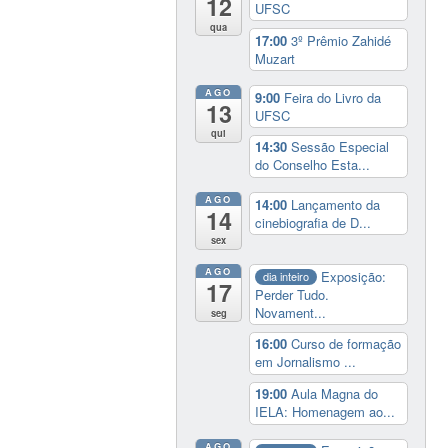
12
UFSC
qua
17:00
3º Prêmio Zahidé
Muzart
AGO
9:00
Feira do Livro da
13
UFSC
qui
14:30
Sessão Especial
do Conselho Esta...
AGO
14:00
Lançamento da
14
cinebiografia de D...
sex
AGO
Exposição:
dia inteiro
17
Perder Tudo.
Novament...
seg
16:00
Curso de formação
em Jornalismo ...
19:00
Aula Magna do
IELA: Homenagem ao...
AGO