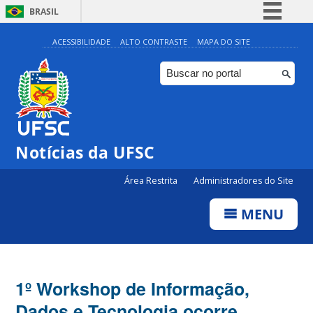
BRASIL
Simplifique!
ACESSIBILIDADE
ALTO CONTRASTE
MAPA DO SITE
Comunica BR
Participe
Acesso à informação
Legislação
Notícias da UFSC
Canais
Área Restrita
Administradores do Site
MENU
1º Workshop de Informação,
Dados e Tecnologia ocorre