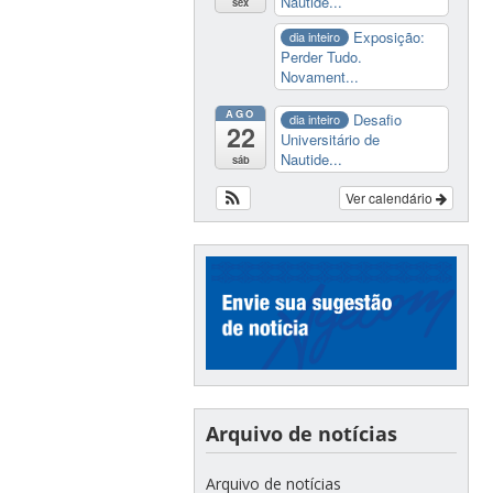
Nautide...
sex
Exposição:
dia inteiro
Perder Tudo.
Novament...
AGO
Desafio
dia inteiro
22
Universitário de
Nautide...
sáb
Ver calendário
Arquivo de notícias
Arquivo de notícias