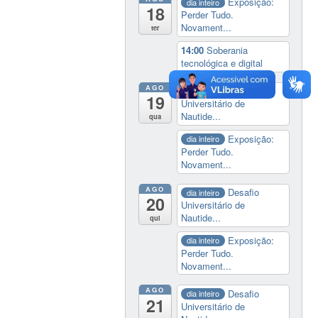
Exposição:
dia inteiro
18
Perder Tudo.
Novament...
ter
14:00
Soberania
tecnológica e digital
AGO
Desafio
dia inteiro
19
Universitário de
Nautide...
qua
Exposição:
dia inteiro
Perder Tudo.
Novament...
AGO
Desafio
dia inteiro
20
Universitário de
Nautide...
qui
Exposição:
dia inteiro
Perder Tudo.
Novament...
AGO
Desafio
dia inteiro
21
Universitário de