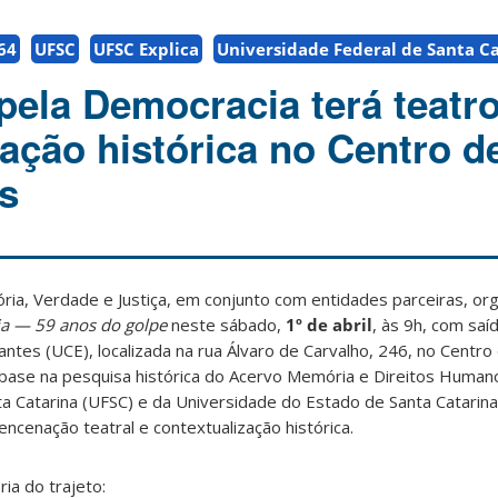
64
UFSC
UFSC Explica
Universidade Federal de Santa C
ela Democracia terá teatro
zação histórica no Centro d
is
ia, Verdade e Justiça, em conjunto com entidades parceiras, or
a — 59 anos do golpe
neste sábado,
1º de abril
, às 9h, com saí
tes (UCE), localizada na rua Álvaro de Carvalho, 246, no Centro d
m base na pesquisa histórica do Acervo Memória e Direitos Human
a Catarina (UFSC) e da Universidade do Estado de Santa Catarin
encenação teatral e contextualização histórica.
a do trajeto: