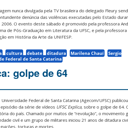
magem nunca divulgada pela TV brasileira do delegado Fleury se
ontundente denúncia das violências executadas pelo Estado duran
m 2006. O evento deste sábado é promovido pela professora And
ma de Pós-Graduação em Literatura da UFSC, e pela professora 
ão em História da Arte da UNIFESP.
a
cultura
debate
ditadura
Marilena Chauí
Sergio
de Federal de Santa Catarina
a: golpe de 64
 Universidade Federal de Santa Catarina (Agecom/UFSC) publicou
episódio da série de vídeos
UFSC Explica,
sobre o golpe de 64. O
stória do país. Chamado por muitos de “revolução”, o movimento g
ade civil e um grupo de militares iniciou 21 anos de ditadura civi
eguições, torturas e mortes.