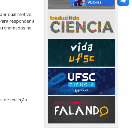
 por qual motivo
 Para responder a
es renomados no
is de exceção.