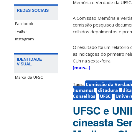
Memória e Verdade da UFSC.
REDES SOCIAIS
A Comissão Memória e Verda
Facebook
comissão pesquisou document
Twitter
colhidos depoimentos e promo
Instagram
O resultado foi um relatóri
as indicações do primeiro r
IDENTIDADE
CUn na sexta-feira.
VISUAL
(mais…)
Marca da UFSC
Tags:
Comissão da Verdad
humanos
ditadura
dita
Conselhos
UFSC
Univers
UFSC e UNI
cineasta Se