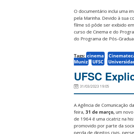
O documentário inclui uma i
pela Marinha. Devido à sua c
filme só pôde ser exibido e
curso de Cinema e do Progra
do Programa de Pós-Graduaç
Tags:
cinema
Cinematec
Muniz
UFSC
Universida
UFSC Explic
31/03/2023 19:05
A Agência de Comunicação da
feira,
31 de março,
um novo 
de 1964 é uma cicatriz na hi
promovido por parte da socied
perda de direitos civis, pers