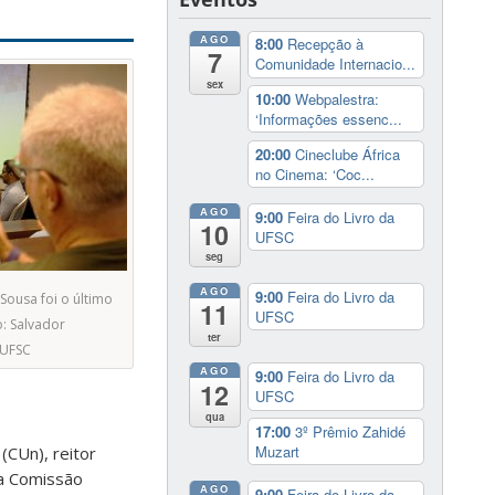
AGO
8:00
Recepção à
7
Comunidade Internacio...
sex
10:00
Webpalestra:
‘Informações essenc...
20:00
Cineclube África
no Cinema: ‘Coc...
AGO
9:00
Feira do Livro da
10
UFSC
seg
AGO
9:00
Feira do Livro da
Sousa foi o último
11
UFSC
o: Salvador
ter
UFSC
AGO
9:00
Feira do Livro da
12
UFSC
qua
17:00
3º Prêmio Zahidé
Muzart
(CUn), reitor
da Comissão
AGO
9:00
Feira do Livro da