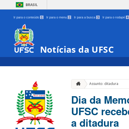
BRASIL
Ir para o conteúdo
1
Ir para o menu
2
Ir para a busca
3
Ir para o rodapé
4
Notícias da UFSC
Assunto: ditadura
Dia da Memó
UFSC recebe
a ditadura