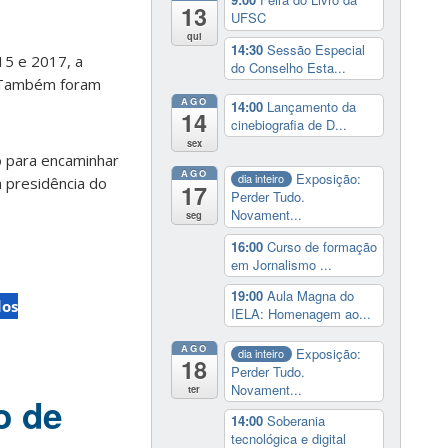
13
UFSC
qui
14:30
Sessão Especial
15 e 2017, a
do Conselho Esta...
. Também foram
AGO
14:00
Lançamento da
14
cinebiografia de D...
sex
o para encaminhar
AGO
Exposição:
dia inteiro
 presidência do
17
Perder Tudo.
Novament...
seg
16:00
Curso de formação
em Jornalismo ...
19:00
Aula Magna do
dos
IELA: Homenagem ao...
AGO
Exposição:
dia inteiro
18
Perder Tudo.
Novament...
ter
o de
14:00
Soberania
tecnológica e digital