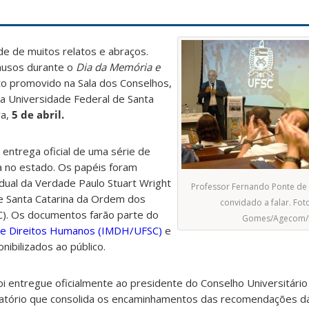
rde de muitos relatos e abraços.
ausos durante o
Dia da Memória e
to promovido na Sala dos Conselhos,
da Universidade Federal de Santa
ra,
5 de abril.
entrega oficial de uma série de
 no estado. Os papéis foram
dual da Verdade Paulo Stuart Wright
Professor Fernando Ponte de 
e Santa Catarina da Ordem dos
convidado a falar. Fot
). Os documentos farão parte do
Gomes/Agecom/
a e Direitos Humanos (IMDH/UFSC)
e
ibilizados ao público.
 entregue oficialmente ao presidente do Conselho Universitário 
elatório que consolida os encaminhamentos das recomendações 