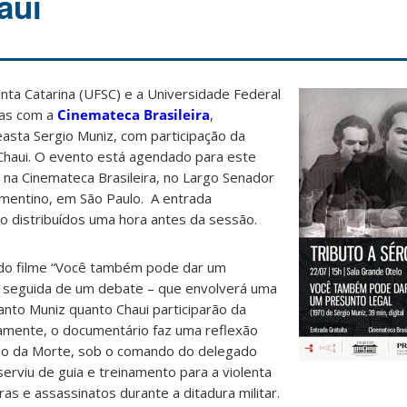
aui
nta Catarina (UFSC) e a Universidade Federal
tas com a
Cinemateca Brasileira
,
asta Sergio Muniz, com participação da
a Chaui. O evento está agendado para este
, na Cinemateca Brasileira, no Largo Senador
lementino, em São Paulo. A entrada
ão distribuídos uma hora antes da sessão.
o do filme “Você também pode dar um
, seguida de um debate – que envolverá uma
anto Muniz quanto Chaui participarão da
namente, o documentário faz uma reflexão
ão da Morte, sob o comando do delegado
serviu de guia e treinamento para a violenta
ras e assassinatos durante a ditadura militar.