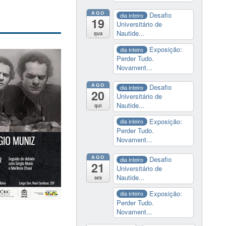
AGO
Desafio
dia inteiro
19
Universitário de
Nautide...
qua
Exposição:
dia inteiro
Perder Tudo.
Novament...
AGO
Desafio
dia inteiro
20
Universitário de
Nautide...
qui
Exposição:
dia inteiro
Perder Tudo.
Novament...
AGO
Desafio
dia inteiro
21
Universitário de
Nautide...
sex
Exposição:
dia inteiro
Perder Tudo.
Novament...