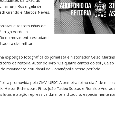
-estudantes da UFSC do
confirmar); Rosângela de
reth Grando e Marcos Neves.
onistas e testemunhas de
arriga Verde, a
ão do movimento estudantil
tadura civil-militar.
 exposição fotográfica do jornalista e historiador Celso Martins
itório da reitoria. Autor do livro “Os quatro cantos do sol”, Cel
s do movimento estudantil de Florianópolis nesse período.
ública promovida pela CMV-UFSC. A primeira foi no dia 2 de maio
, Heitor Bittencourt Filho, João Tadeu Soccas e Ronaldo Andrad
as lutas e a ação repressiva durante a ditadura, especialmente n