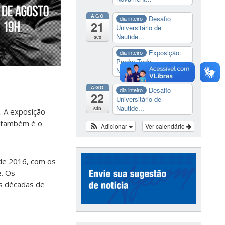
AGO
Desafio
dia inteiro
21
Universitário de
Nautide...
sex
Exposição:
dia inteiro
Perder Tudo.
Novament...
AGO
Desafio
dia inteiro
22
Universitário de
Nautide...
sáb
. A exposição
so também é o
Adicionar
Ver calendário
 de 2016, com os
e. Os
as décadas de