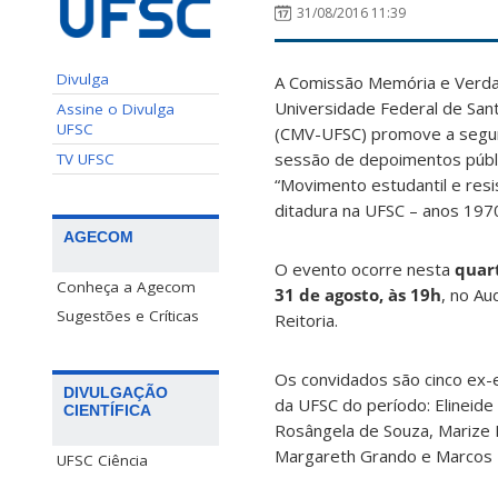
31/08/2016 11:39
Divulga
A Comissão Memória e Verd
Universidade Federal de Sant
Assine o Divulga
UFSC
(CMV-UFSC) promove a segu
sessão de depoimentos públ
TV UFSC
“Movimento estudantil e resi
ditadura na UFSC – anos 197
AGECOM
O evento ocorre nesta
quart
Conheça a Agecom
31 de agosto, às 19h
, no Au
Sugestões e Críticas
Reitoria.
Os convidados são cinco ex-
DIVULGAÇÃO
da UFSC do período: Elineide
CIENTÍFICA
Rosângela de Souza, Marize L
Margareth Grando e Marcos
UFSC Ciência