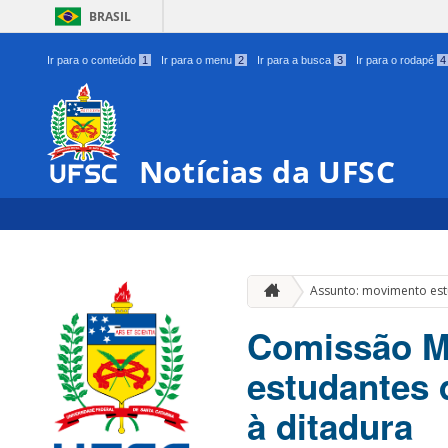
BRASIL
Ir para o conteúdo
1
Ir para o menu
2
Ir para a busca
3
Ir para o rodapé
4
Notícias da UFSC
Assunto: movimento est
Comissão Me
estudantes 
à ditadura