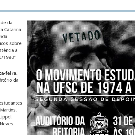
ade da
a Catarina
nda
icos sobre
stência à
0/1980”.
a-feira,
ditório da
estudantes
 Martins,
ippel,
 Neves.