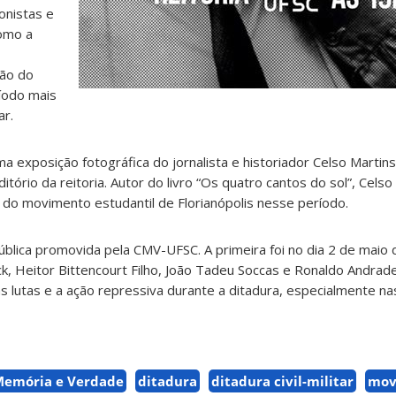
onistas e
omo a
ão do
íodo mais
ar.
 exposição fotográfica do jornalista e historiador Celso Martins
itório da reitoria. Autor do livro “Os quatro cantos do sol”, Cel
s do movimento estudantil de Florianópolis nesse período.
ública promovida pela CMV-UFSC. A primeira foi no dia 2 de maio
, Heitor Bittencourt Filho, João Tadeu Soccas e Ronaldo Andrad
as lutas e a ação repressiva durante a ditadura, especialmente n
Memória e Verdade
ditadura
ditadura civil-militar
mov