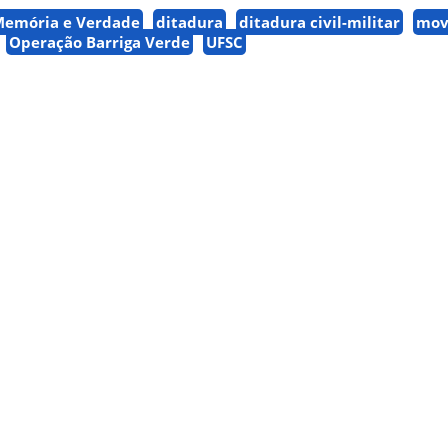
Memória e Verdade
ditadura
ditadura civil-militar
mov
Operação Barriga Verde
UFSC