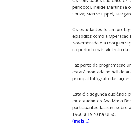
Os convidados são cinco ex
período: Elineide Martins (a 
Souza; Marize Lippel, Marga
Os estudantes foram protag
episódios como a Operação B
Novembrada e a reorganizaç
no período mais violento da di
Faz parte da programação uma
estará montada no hall do aud
principal fotógrafo das açõe
Esta é a segunda audiência p
ex-estudantes Ana Maria Beck
participantes falaram sobre 
1960 a 1970 na UFSC.
(mais…)