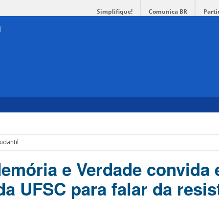
Simplifique!
Comunica BR
Parti
udantil
mória e Verdade convida 
da UFSC para falar da resis