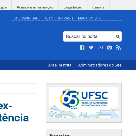
cipe
Acesso à informação
Legislação
Canais
ACESSIBILIDADE
ALTO CONTRASTE
MAPA DO SITE
Área Restrita
Administradores do Site
ex-
tência
Eventos