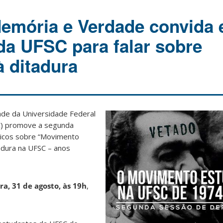
mória e Verdade convida 
da UFSC para falar sobre
à ditadura
de da Universidade Federal
C) promove a segunda
icos sobre “Movimento
tadura na UFSC – anos
ra, 31 de agosto, às 19h
,