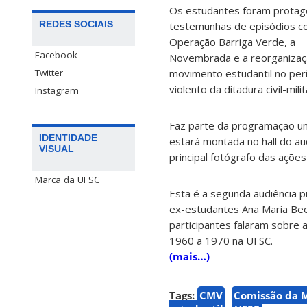
Os estudantes foram protag
REDES SOCIAIS
testemunhas de episódios c
Operação Barriga Verde, a
Facebook
Novembrada e a reorganizaç
Twitter
movimento estudantil no per
violento da ditadura civil-milit
Instagram
Faz parte da programação uma
IDENTIDADE
estará montada no hall do aud
VISUAL
principal fotógrafo das açõe
Marca da UFSC
Esta é a segunda audiência p
ex-estudantes Ana Maria Beck
participantes falaram sobre 
1960 a 1970 na UFSC.
(mais…)
Tags:
CMV
Comissão da 