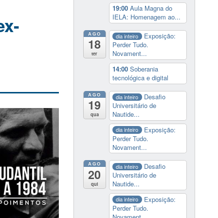
19:00
Aula Magna do
IELA: Homenagem ao...
ex-
AGO
Exposição:
dia inteiro
18
Perder Tudo.
Novament...
ter
14:00
Soberania
tecnológica e digital
AGO
Desafio
dia inteiro
19
Universitário de
Nautide...
qua
Exposição:
dia inteiro
Perder Tudo.
Novament...
AGO
Desafio
dia inteiro
20
Universitário de
Nautide...
qui
Exposição:
dia inteiro
Perder Tudo.
Novament...