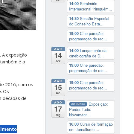
14:00
Seminário
Internacional ‘Ninguém...
14:30
Sessão Especial
do Conselho Esta...
19:00
Cine paredão:
programação de rec...
AGO
14:00
Lançamento da
14
. A exposição
cinebiografia de D...
so também é o
sex
19:00
Cine paredão:
programação de rec...
AGO
19:00
Cine paredão:
 de 2016, com os
15
programação de rec...
e. Os
sáb
as décadas de
AGO
Exposição:
dia inteiro
17
Perder Tudo.
Novament...
seg
16:00
Curso de formação
imento
em Jornalismo ...