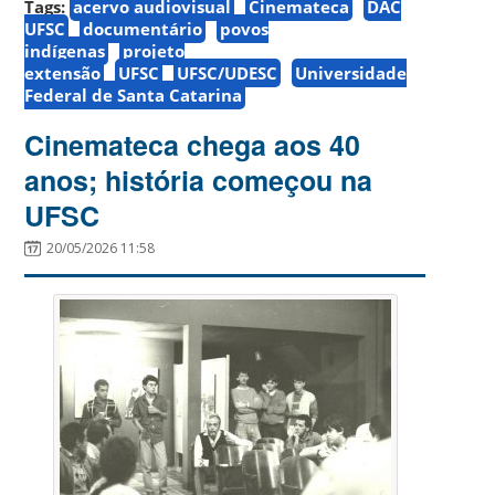
Tags:
acervo audiovisual
Cinemateca
DAC
UFSC
documentário
povos
indígenas
projeto
extensão
UFSC
UFSC/UDESC
Universidade
Federal de Santa Catarina
Cinemateca chega aos 40
anos; história começou na
UFSC
20/05/2026 11:58