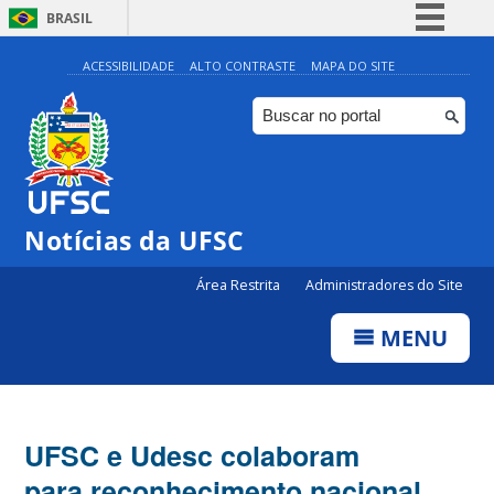
BRASIL
Simplifique!
ACESSIBILIDADE
ALTO CONTRASTE
MAPA DO SITE
Comunica BR
Participe
Acesso à informação
Legislação
Notícias da UFSC
Canais
Área Restrita
Administradores do Site
MENU
UFSC e Udesc colaboram
para reconhecimento nacional