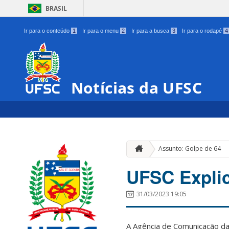
BRASIL
Ir para o conteúdo
1
Ir para o menu
2
Ir para a busca
3
Ir para o rodapé
4
Notícias da UFSC
Assunto: Golpe de 64
UFSC Explic
31/03/2023 19:05
A Agência de Comunicação da