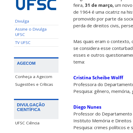
feira,
31 de março,
um novo 
de 1964 é uma cicatriz na hi
promovido por parte da socied
Divulga
perda de direitos civis, pers
Assine o Divulga
UFSC
Mas quais eram o contexto, o
TV UFSC
se considera esse conturbad
esses e outros questioname
tema:
AGECOM
Conheça a Agecom
Cristina Scheibe Wolff
Professora do Departamento
Sugestões e Críticas
Pesquisa: gênero, memória, gu
DIVULGAÇÃO
Diego Nunes
CIENTÍFICA
Professor do Departamento 
Instituto Memória e Direit
UFSC Ciência
Pesquisa: crimes políticos e 