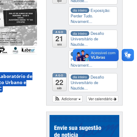
Nautide...
qui
Exposição:
dia inteiro
Perder Tudo.
Novament...
AGO
Desafio
dia inteiro
21
Universitário de
Nautide...
sex
Exposição:
dia inteiro
Perder Tudo.
Novament...
Laboratório de
AGO
Desafio
dia inteiro
22
to Urbano e
Universitário de
Nautide...
C
sáb
Adicionar
Ver calendário