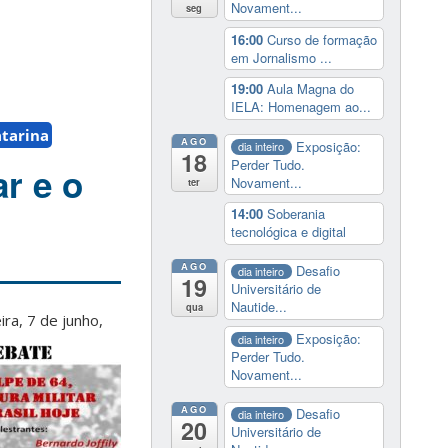
Novament...
seg
16:00
Curso de formação
em Jornalismo ...
19:00
Aula Magna do
IELA: Homenagem ao...
atarina
AGO
Exposição:
dia inteiro
18
Perder Tudo.
ar e o
Novament...
ter
14:00
Soberania
tecnológica e digital
AGO
Desafio
dia inteiro
19
Universitário de
Nautide...
qua
ra, 7 de junho,
Exposição:
dia inteiro
Perder Tudo.
Novament...
AGO
Desafio
dia inteiro
20
Universitário de