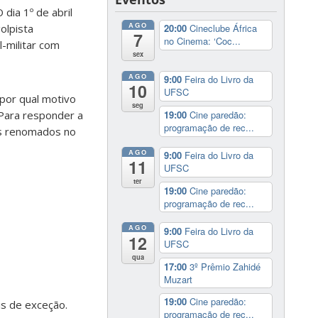
 dia 1º de abril
AGO
olpista
20:00
Cineclube África
7
no Cinema: ‘Coc...
l-militar com
sex
AGO
9:00
Feira do Livro da
10
UFSC
 por qual motivo
seg
19:00
Cine paredão:
 Para responder a
programação de rec...
es renomados no
AGO
9:00
Feira do Livro da
11
UFSC
ter
19:00
Cine paredão:
programação de rec...
AGO
9:00
Feira do Livro da
12
UFSC
qua
17:00
3º Prêmio Zahidé
Muzart
19:00
Cine paredão:
is de exceção.
programação de rec...