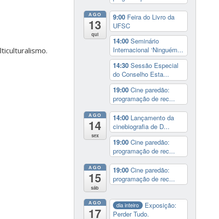
AGO
9:00
Feira do Livro da
13
UFSC
qui
14:00
Seminário
Internacional ‘Ninguém...
ticulturalismo.
14:30
Sessão Especial
do Conselho Esta...
19:00
Cine paredão:
programação de rec...
AGO
14:00
Lançamento da
14
cinebiografia de D...
sex
19:00
Cine paredão:
programação de rec...
AGO
19:00
Cine paredão:
15
programação de rec...
sáb
AGO
Exposição:
dia inteiro
17
Perder Tudo.