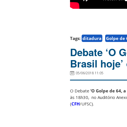
Tags:
ditadura
Golpe de 
Debate ‘O Go
Brasil hoje’
05/06/2018 11:05
O Debate
‘O Golpe de 64, a
às 18h30, no Auditório Anexo
(
CFH
/UFSC).