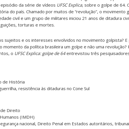
episódio da série de vídeos
UFSC Explica,
sobre o golpe de 64. O
stória do país. Chamado por muitos de “revolução”, o movimento g
ade civil e um grupo de militares iniciou 21 anos de ditadura civi
eguições, torturas e mortes.
s sujeitos e os interesses envolvidos no movimento golpista? E
o momento da política brasileira um golpe e não uma revolução?
ntos, o
UFSC Explica: golpe de 64
entrevistou três pesquisador
 de História
errilha, resistência às ditaduras no Cone Sul
de Direito
os Humanos (IMDH)
segurança nacional, Direito Penal em Estados autoritários, tribuna