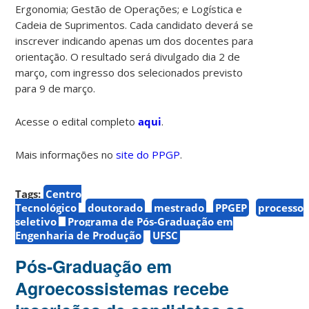
Ergonomia; Gestão de Operações; e Logística e
Cadeia de Suprimentos.
Cada candidato deverá se
inscrever indicando apenas um dos docentes para
orientação.
O resultado será divulgado dia 2 de
março, com ingresso dos selecionados previsto
para 9 de março.
Acesse o edital completo
aqui
.
Mais informações no
site do PPGP
.
Tags:
Centro
Tecnológico
doutorado
mestrado
PPGEP
processo
seletivo
Programa de Pós-Graduação em
Engenharia de Produção
UFSC
Pós-Graduação em
Agroecossistemas recebe