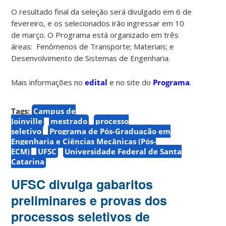
O resultado final da seleção será divulgado em 6 de
fevereiro, e os selecionados irão ingressar em 10
de março. O Programa está organizado em três
áreas: Fenômenos de Transporte; Materiais; e
Desenvolvimento de Sistemas de Engenharia.
Mais informações no
edital
e no site do
Programa
.
Tags:
Campus de
Joinville
mestrado
processo
seletivo
Programa de Pós-Graduação em
Engenharia e Ciências Mecânicas (Pós-
ECM)
UFSC
Universidade Federal de Santa
Catarina
UFSC divulga gabaritos
preliminares e provas dos
processos seletivos de