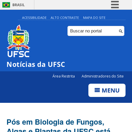
BRASIL
Simplifique!
ACESSIBILIDADE
ALTO CONTRASTE
MAPA DO SITE
Comunica BR
Participe
Acesso à informação
Legislação
Notícias da UFSC
Canais
Área Restrita
Administradores do Site
MENU
Pós em Biologia de Fungos,
Algas e Plantas da UFSC está