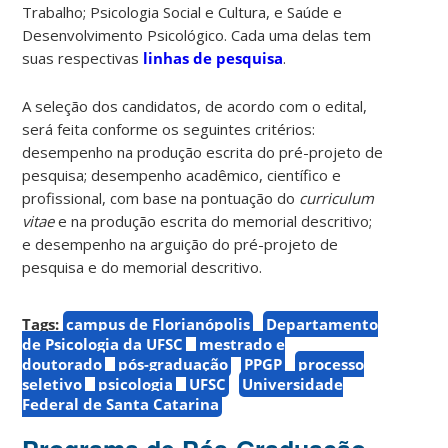
Trabalho; Psicologia Social e Cultura, e Saúde e
Desenvolvimento Psicológico. Cada uma delas tem
suas respectivas
linhas de pesquisa
.
A seleção dos candidatos, de acordo com o edital,
será feita conforme os seguintes critérios:
desempenho na produção escrita do pré-projeto de
pesquisa; desempenho acadêmico, científico e
profissional, com base na pontuação do
curriculum
vitae
e na produção escrita do memorial descritivo;
e desempenho na arguição do pré-projeto de
pesquisa e do memorial descritivo.
Tags:
campus de Florianópolis
Departamento
de Psicologia da UFSC
mestrado e
doutorado
pós-graduação
PPGP
processo
seletivo
psicologia
UFSC
Universidade
Federal de Santa Catarina