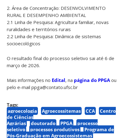
2. Área de Concentração: DESENVOLVIMENTO
RURAL E DESEMPENHO AMBIENTAL
2.1 Linha de Pesquisa: Agricultura familiar, novas
ruralidades e territórios rurais
2.2 Linha de Pesquisa: Dinâmica de sistemas
socioecológicos
O resultado final do processo seletivo sai até 6 de
março de 2026.
Mais informações no
Edital
, na
página do PPGA
ou
pelo e-mail ppga@contato.ufsc.br
Tags:
agroecologia
Agroecossitemas
CCA
Centro
de Ciências
Agrárias
doutorado
PPGA
processo
seletivo
processos produtivos
Programa de
Pós-Graduação em Agroecossistemas