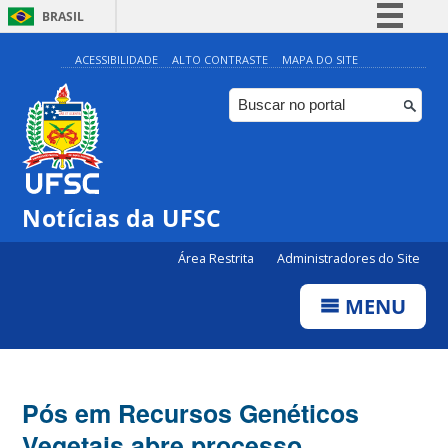
BRASIL
Simplifique!
ACESSIBILIDADE
ALTO CONTRASTE
MAPA DO SITE
Comunica BR
Participe
Acesso à informação
Legislação
Notícias da UFSC
Canais
Área Restrita
Administradores do Site
MENU
Pós em Recursos Genéticos
Vegetais abre processo