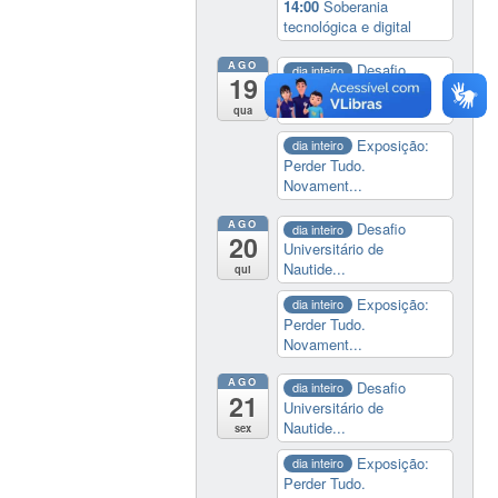
14:00
Soberania
tecnológica e digital
AGO
Desafio
dia inteiro
19
Universitário de
Nautide...
qua
Exposição:
dia inteiro
Perder Tudo.
Novament...
AGO
Desafio
dia inteiro
20
Universitário de
Nautide...
qui
Exposição:
dia inteiro
Perder Tudo.
Novament...
AGO
Desafio
dia inteiro
21
Universitário de
Nautide...
sex
Exposição:
dia inteiro
Perder Tudo.