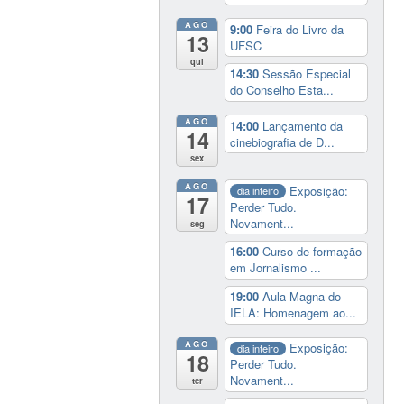
AGO
9:00
Feira do Livro da
13
UFSC
qui
14:30
Sessão Especial
do Conselho Esta...
AGO
14:00
Lançamento da
14
cinebiografia de D...
sex
AGO
Exposição:
dia inteiro
17
Perder Tudo.
Novament...
seg
16:00
Curso de formação
em Jornalismo ...
19:00
Aula Magna do
IELA: Homenagem ao...
AGO
Exposição:
dia inteiro
18
Perder Tudo.
Novament...
ter