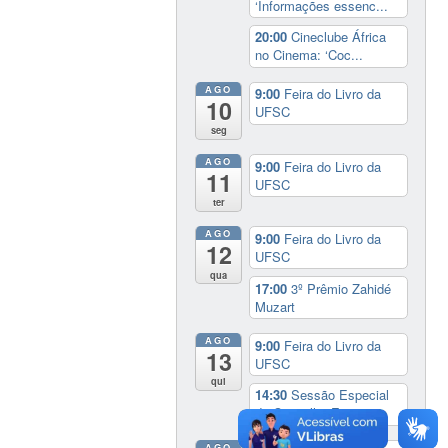
‘Informações essenc...
20:00
Cineclube África
no Cinema: ‘Coc...
AGO
9:00
Feira do Livro da
10
UFSC
seg
AGO
9:00
Feira do Livro da
11
UFSC
ter
AGO
9:00
Feira do Livro da
12
UFSC
qua
17:00
3º Prêmio Zahidé
Muzart
AGO
9:00
Feira do Livro da
13
UFSC
qui
14:30
Sessão Especial
do Conselho Esta...
AGO