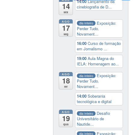
14:00
Lançamento da
14
cinebiografia de D...
sex
AGO
Exposição:
dia inteiro
17
Perder Tudo.
Novament...
seg
16:00
Curso de formação
em Jornalismo ...
19:00
Aula Magna do
IELA: Homenagem ao...
AGO
Exposição:
dia inteiro
18
Perder Tudo.
Novament...
ter
14:00
Soberania
tecnológica e digital
AGO
Desafio
dia inteiro
19
Universitário de
Nautide...
qua
Exposição:
dia inteiro