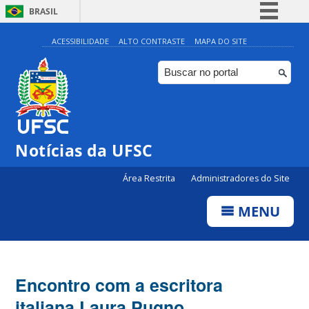
BRASIL
Simplifique!
ACESSIBILIDADE
ALTO CONTRASTE
MAPA DO SITE
Comunica BR
Participe
Acesso à informação
Legislação
Notícias da UFSC
Canais
Área Restrita
Administradores do Site
MENU
Encontro com a escritora
italiana Laura Pugno