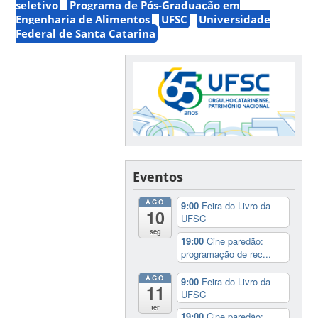
seletivo
Programa de Pós-Graduação em
Engenharia de Alimentos
UFSC
Universidade
Federal de Santa Catarina
Eventos
AGO
9:00
Feira do Livro da
10
UFSC
seg
19:00
Cine paredão:
programação de rec...
AGO
9:00
Feira do Livro da
11
UFSC
ter
19:00
Cine paredão: