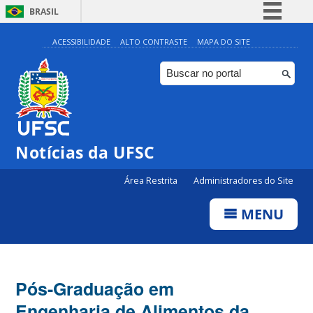
BRASIL
Simplifique!
ACESSIBILIDADE
ALTO CONTRASTE
MAPA DO SITE
Comunica BR
Participe
Acesso à informação
Legislação
Notícias da UFSC
Canais
Área Restrita
Administradores do Site
MENU
Pós-Graduação em
Engenharia de Alimentos da