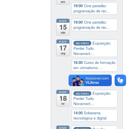
sex
19:00
Cine paredão:
programação de rec...
AGO
19:00
Cine paredão:
15
programação de rec...
sáb
AGO
Exposição:
dia inteiro
17
Perder Tudo.
Novament...
seg
16:00
Curso de formação
em Jornalismo ...
19:00
Aula Magna do
IELA: Homenagem ao...
AGO
Exposição:
dia inteiro
18
Perder Tudo.
Novament...
ter
14:00
Soberania
tecnológica e digital
AGO