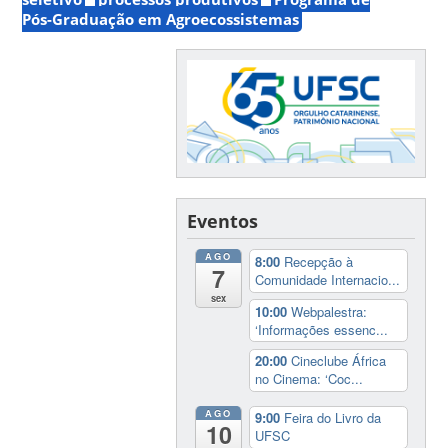
Pós-Graduação em Agroecossistemas
Eventos
AGO
8:00
Recepção à
7
Comunidade Internacio...
sex
10:00
Webpalestra:
‘Informações essenc...
20:00
Cineclube África
no Cinema: ‘Coc...
AGO
9:00
Feira do Livro da
10
UFSC