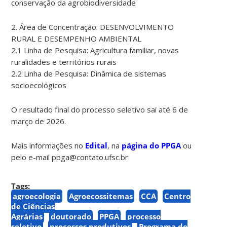
conservação da agrobiodiversidade
2. Área de Concentração: DESENVOLVIMENTO
RURAL E DESEMPENHO AMBIENTAL
2.1 Linha de Pesquisa: Agricultura familiar, novas
ruralidades e territórios rurais
2.2 Linha de Pesquisa: Dinâmica de sistemas
socioecológicos
O resultado final do processo seletivo sai até 6 de
março de 2026.
Mais informações no
Edital
, na
página do PPGA
ou
pelo e-mail ppga@contato.ufsc.br
Tags:
agroecologia
Agroecossitemas
CCA
Centro
de Ciências
Agrárias
doutorado
PPGA
processo
seletivo
processos produtivos
Programa de