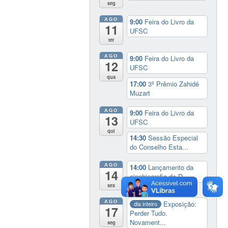
seg
AGO
9:00
Feira do Livro da
11
UFSC
ter
AGO
9:00
Feira do Livro da
12
UFSC
qua
17:00
3º Prêmio Zahidé
Muzart
AGO
9:00
Feira do Livro da
13
UFSC
qui
14:30
Sessão Especial
do Conselho Esta...
AGO
14:00
Lançamento da
14
cinebiografia de D...
sex
AGO
Exposição:
dia inteiro
17
Perder Tudo.
Novament...
seg