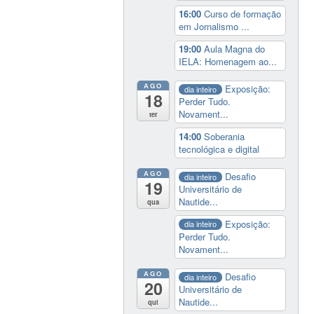
16:00
Curso de formação
em Jornalismo ...
19:00
Aula Magna do
IELA: Homenagem ao...
AGO
Exposição:
dia inteiro
18
Perder Tudo.
Novament...
ter
14:00
Soberania
tecnológica e digital
AGO
Desafio
dia inteiro
19
Universitário de
Nautide...
qua
Exposição:
dia inteiro
Perder Tudo.
Novament...
AGO
Desafio
dia inteiro
20
Universitário de
Nautide...
qui