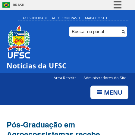
BRASIL
Simplifique!
ACESSIBILIDADE
ALTO CONTRASTE
MAPA DO SITE
Comunica BR
Participe
Acesso à informação
Legislação
Notícias da UFSC
Canais
Área Restrita
Administradores do Site
MENU
Pós-Graduação em
Agroecossistemas recebe