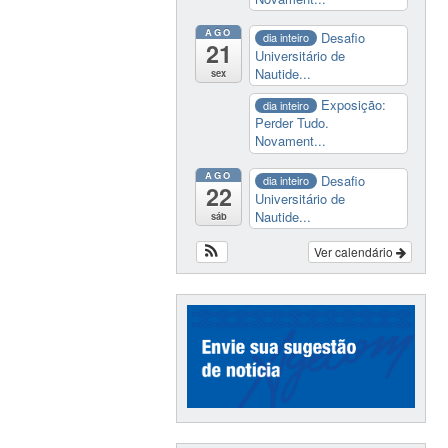
AGO
Desafio
dia inteiro
21
Universitário de
Nautide...
sex
Exposição:
dia inteiro
Perder Tudo.
Novament...
AGO
Desafio
dia inteiro
22
Universitário de
Nautide...
sáb
Ver calendário