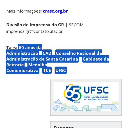
Mais informações:
crasc.org.br
Divisão de Imprensa do GR
| SECOM
imprensa.gr@contato.ufsc.br
Tags:
60 anos da
Administração
CAD
Conselho Regional de
Administração de Santa Catarina
Gabinete da
Reitoria
Medalha
Comemorativa
TCE
UFSC
Eventos