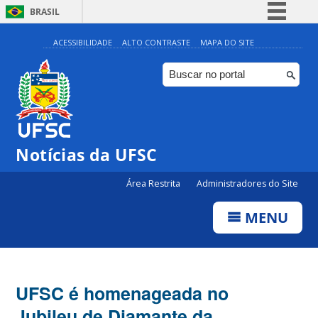
BRASIL
Simplifique!
ACESSIBILIDADE
ALTO CONTRASTE
MAPA DO SITE
Comunica BR
Participe
Acesso à informação
Legislação
Notícias da UFSC
Canais
Área Restrita
Administradores do Site
MENU
UFSC é homenageada no
Jubileu de Diamante da