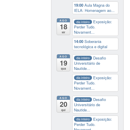
19:00
Aula Magna do
IELA: Homenagem ao...
AGO
Exposição:
dia inteiro
18
Perder Tudo.
Novament...
ter
14:00
Soberania
tecnológica e digital
AGO
Desafio
dia inteiro
19
Universitário de
Nautide...
qua
Exposição:
dia inteiro
Perder Tudo.
Novament...
AGO
Desafio
dia inteiro
20
Universitário de
Nautide...
qui
Exposição:
dia inteiro
Perder Tudo.
Novament...