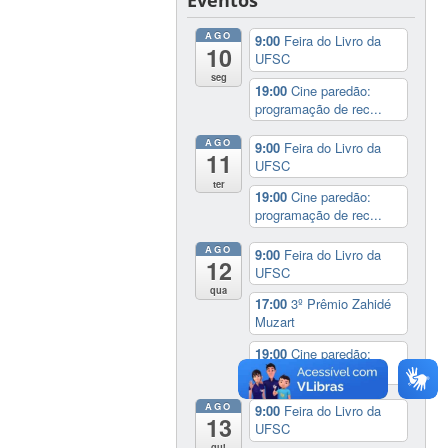
AGO
9:00
Feira do Livro da
10
UFSC
seg
19:00
Cine paredão:
programação de rec...
AGO
9:00
Feira do Livro da
11
UFSC
ter
19:00
Cine paredão:
programação de rec...
AGO
9:00
Feira do Livro da
12
UFSC
qua
17:00
3º Prêmio Zahidé
Muzart
19:00
Cine paredão:
programação de rec...
AGO
9:00
Feira do Livro da
13
UFSC
qui