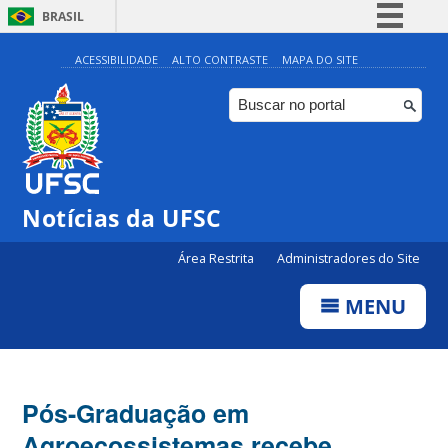
BRASIL
Simplifique!
ACESSIBILIDADE
ALTO CONTRASTE
MAPA DO SITE
Comunica BR
Participe
Acesso à informação
Legislação
Notícias da UFSC
Canais
Área Restrita
Administradores do Site
MENU
Pós-Graduação em
Agroecossistemas recebe