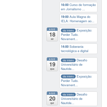
16:00
Curso de formação
em Jornalismo ...
19:00
Aula Magna do
IELA: Homenagem ao...
AGO
Exposição:
dia inteiro
18
Perder Tudo.
Novament...
ter
14:00
Soberania
tecnológica e digital
AGO
Desafio
dia inteiro
19
Universitário de
Nautide...
qua
Exposição:
dia inteiro
Perder Tudo.
Novament...
AGO
Desafio
dia inteiro
20
Universitário de
Nautide...
qui