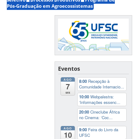
Pós-Graduação em Agroecossistemas
Eventos
AGO
8:00
Recepção à
7
Comunidade Internacio...
sex
10:00
Webpalestra:
‘Informações essenc...
20:00
Cineclube África
no Cinema: ‘Coc...
AGO
9:00
Feira do Livro da
10
UFSC