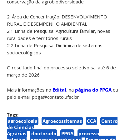
conservação da agrobiodiversidade
2. Área de Concentração: DESENVOLVIMENTO
RURAL E DESEMPENHO AMBIENTAL
2.1 Linha de Pesquisa: Agricultura familiar, novas
ruralidades e territórios rurais
2.2 Linha de Pesquisa: Dinâmica de sistemas
socioecológicos
O resultado final do processo seletivo sai até 6 de
março de 2026.
Mais informações no
Edital
, na
página do PPGA
ou
pelo e-mail ppga@contato.ufsc.br
Tags:
agroecologia
Agroecossitemas
CCA
Centro
de Ciências
Agrárias
doutorado
PPGA
processo
seletivo
processos produtivos
Programa de