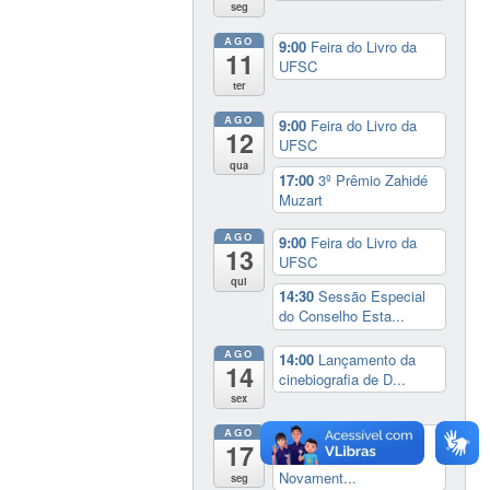
seg
AGO
9:00
Feira do Livro da
11
UFSC
ter
AGO
9:00
Feira do Livro da
12
UFSC
qua
17:00
3º Prêmio Zahidé
Muzart
AGO
9:00
Feira do Livro da
13
UFSC
qui
14:30
Sessão Especial
do Conselho Esta...
AGO
14:00
Lançamento da
14
cinebiografia de D...
sex
AGO
Exposição:
dia inteiro
17
Perder Tudo.
Novament...
seg