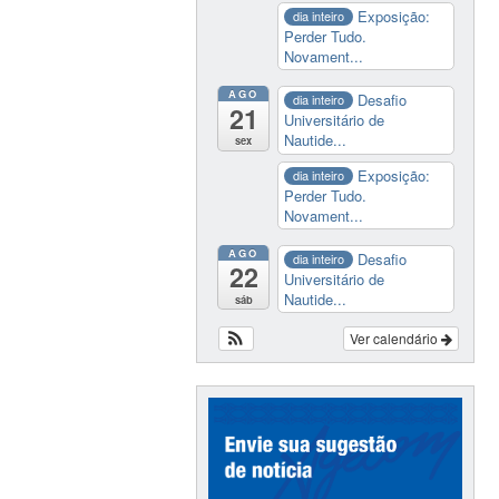
Exposição:
dia inteiro
Perder Tudo.
Novament...
AGO
Desafio
dia inteiro
21
Universitário de
Nautide...
sex
Exposição:
dia inteiro
Perder Tudo.
Novament...
AGO
Desafio
dia inteiro
22
Universitário de
Nautide...
sáb
Ver calendário