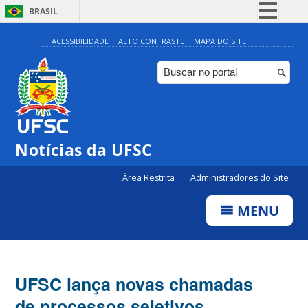
BRASIL
Simplifique!
ACESSIBILIDADE
ALTO CONTRASTE
MAPA DO SITE
Comunica BR
Participe
Acesso à informação
Legislação
Notícias da UFSC
Canais
Área Restrita
Administradores do Site
MENU
UFSC lança novas chamadas
de processos seletivos