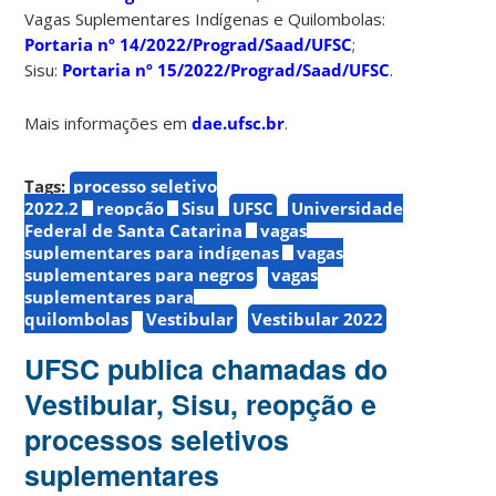
Vagas Suplementares Indígenas e Quilombolas:
Portaria nº 14/2022/Prograd/Saad/UFSC
;
Sisu:
Portaria nº 15/2022/Prograd/Saad/UFSC
.
Mais informações em
dae.ufsc.br
.
Tags:
processo seletivo
2022.2
reopção
Sisu
UFSC
Universidade
Federal de Santa Catarina
vagas
suplementares para indígenas
vagas
suplementares para negros
vagas
suplementares para
quilombolas
Vestibular
Vestibular 2022
UFSC publica chamadas do
Vestibular, Sisu, reopção e
processos seletivos
suplementares