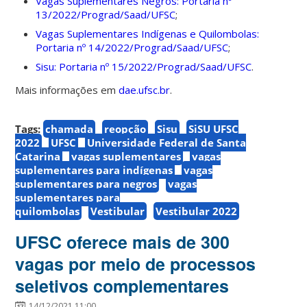
Vagas Suplementares Negros: Portaria nº
13/2022/Prograd/Saad/UFSC
;
Vagas Suplementares Indígenas e Quilombolas:
Portaria nº 14/2022/Prograd/Saad/UFSC
;
Sisu: Portaria nº 15/2022/Prograd/Saad/UFSC
.
Mais informações em
dae.ufsc.br
.
Tags:
chamada
reopção
Sisu
SiSU UFSC
2022
UFSC
Universidade Federal de Santa
Catarina
vagas suplementares
vagas
suplementares para indígenas
vagas
suplementares para negros
vagas
suplementares para
quilombolas
Vestibular
Vestibular 2022
UFSC oferece mais de 300
vagas por meio de processos
seletivos complementares
14/12/2021 11:00