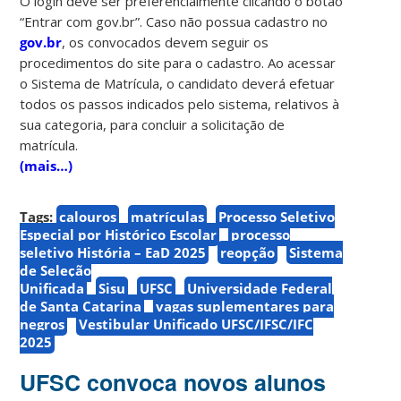
O login deve ser preferencialmente clicando o botão
“Entrar com gov.br”. Caso não possua cadastro no
gov.br
, os convocados devem seguir os
procedimentos do site para o cadastro. Ao acessar
o Sistema de Matrícula, o candidato deverá efetuar
todos os passos indicados pelo sistema, relativos à
sua categoria, para concluir a solicitação de
matrícula.
(mais…)
Tags:
calouros
matrículas
Processo Seletivo
Especial por Histórico Escolar
processo
seletivo História – EaD 2025
reopção
Sistema
de Seleção
Unificada
Sisu
UFSC
Universidade Federal
de Santa Catarina
vagas suplementares para
negros
Vestibular Unificado UFSC/IFSC/IFC
2025
UFSC convoca novos alunos