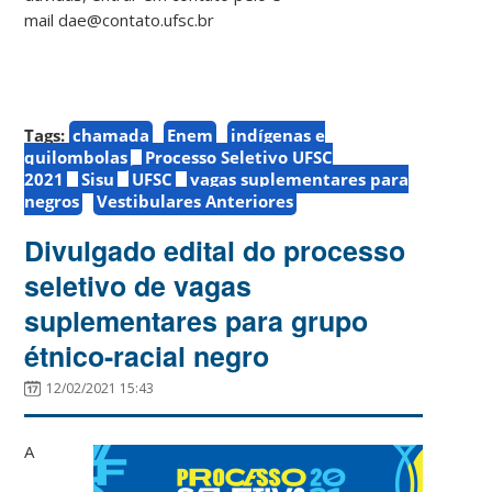
mail dae@contato.ufsc.br
Tags:
chamada
Enem
indígenas e
quilombolas
Processo Seletivo UFSC
2021
Sisu
UFSC
vagas suplementares para
negros
Vestibulares Anteriores
Divulgado edital do processo
seletivo de vagas
suplementares para grupo
étnico-racial negro
12/02/2021 15:43
A