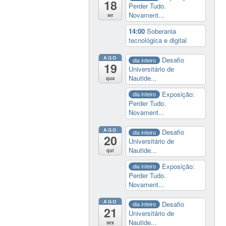
18
Perder Tudo.
Novament...
ter
14:00
Soberania
tecnológica e digital
AGO
Desafio
dia inteiro
19
Universitário de
Nautide...
qua
Exposição:
dia inteiro
Perder Tudo.
Novament...
AGO
Desafio
dia inteiro
20
Universitário de
Nautide...
qui
Exposição:
dia inteiro
Perder Tudo.
Novament...
AGO
Desafio
dia inteiro
21
Universitário de
Nautide...
sex