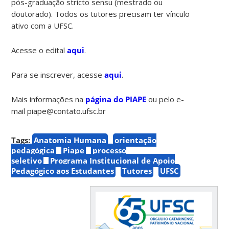
pós-graduação stricto sensu (mestrado ou
doutorado). Todos os tutores precisam ter vínculo
ativo com a UFSC.
Acesse o edital
aqui
.
Para se inscrever, acesse
aqui
.
Mais informações na
página do PIAPE
ou pelo e-
mail piape@contato.ufsc.br
Tags:
Anatomia Humana
orientação
pedagógica
Piape
processo
seletivo
Programa Institucional de Apoio
Pedagógico aos Estudantes
Tutores
UFSC