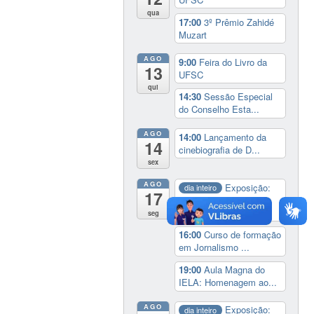
qua
17:00
3º Prêmio Zahidé
Muzart
AGO
9:00
Feira do Livro da
13
UFSC
qui
14:30
Sessão Especial
do Conselho Esta...
AGO
14:00
Lançamento da
14
cinebiografia de D...
sex
AGO
Exposição:
dia inteiro
17
Perder Tudo.
Novament...
seg
16:00
Curso de formação
em Jornalismo ...
19:00
Aula Magna do
IELA: Homenagem ao...
AGO
Exposição:
dia inteiro