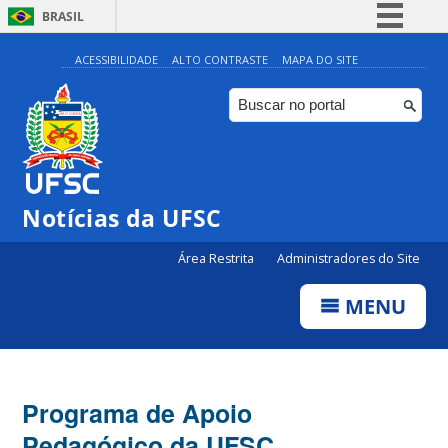
BRASIL
Simplifique!
ACESSIBILIDADE
ALTO CONTRASTE
MAPA DO SITE
Comunica BR
Participe
Acesso à informação
Legislação
Notícias da UFSC
Canais
Área Restrita
Administradores do Site
MENU
Programa de Apoio
Pedagógico da UFSC