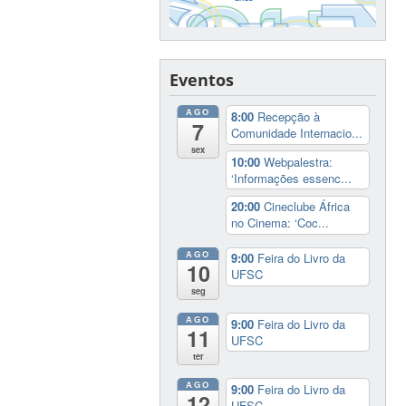
Eventos
AGO
8:00
Recepção à
7
Comunidade Internacio...
sex
10:00
Webpalestra:
‘Informações essenc...
20:00
Cineclube África
no Cinema: ‘Coc...
AGO
9:00
Feira do Livro da
10
UFSC
seg
AGO
9:00
Feira do Livro da
11
UFSC
ter
AGO
9:00
Feira do Livro da
12
UFSC