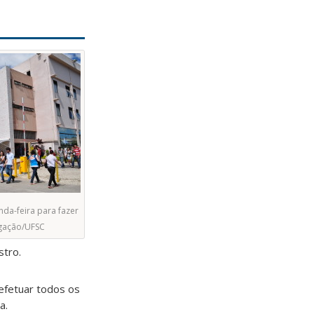
da-feira para fazer
lgação/UFSC
stro.
 efetuar todos os
a.