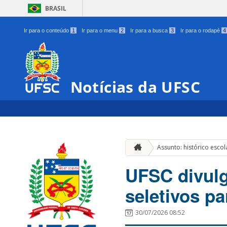
BRASIL
Ir para o conteúdo
1
Ir para o menu
2
Ir para a busca
3
Ir para o rodapé
4
Notícias da UFSC
Assunto: histórico escol
UFSC divul
seletivos p
30/07/2026 08:52