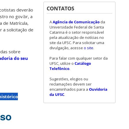
CONTATOS
cotistas deverão
stro no gov.br, a
A
Agência de Comunicação
da
 de Matrícula,
Universidade Federal de Santa
 a solicitação de
Catarina é o setor responsável
pela atualização de notícias no
site da UFSC. Para solicitar uma
divulgação, acesse
o site
.
vidas sobre
doria do seu
Para falar com qualquer setor da
UFSC, utilize o
Catálogo
Telefônico
.
Sugestões, elogios ou
reclamações devem ser
encaminhados para a
Ouvidoria
da UFSC
.
histórico
sso