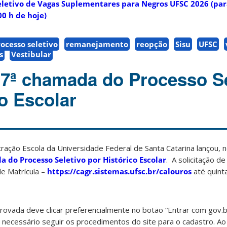
letivo de Vagas Suplementares para Negros UFSC 2026 (par
00 h de hoje)
ocesso seletivo
remanejamento
reopção
Sisu
UFSC
s
Vestibular
7ª chamada do Processo Se
co Escolar
ção Escola da Universidade Federal de Santa Catarina lançou, ne
 do Processo Seletivo por Histórico Escolar
. A solicitação d
de Matrícula –
https://cagr.sistemas.ufsc.br/calouros
até quinta
provada deve clicar preferencialmente no botão “Entrar com gov.b
 necessário seguir os procedimentos do site para o cadastro. Ao