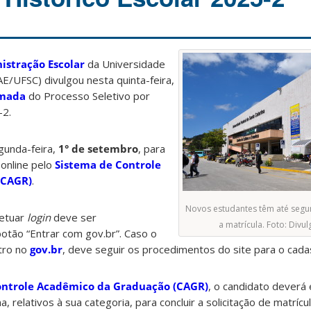
stração Escolar
da Universidade
AE/UFSC) divulgou nesta quinta-feira,
amada
do Processo Seletivo por
-2.
gunda-feira,
1° de setembro
, para
 online pelo
Sistema de Controle
(CAGR)
.
Novos estudantes têm até segun
fetuar
login
deve ser
a matrícula. Foto: Divu
botão “Entrar com gov.br”. Caso o
tro no
gov.br
, deve seguir os procedimentos do site para o cada
ontrole Acadêmico da Graduação (CAGR)
, o candidato deverá
 relativos à sua categoria, para concluir a solicitação de matrícul