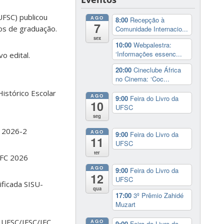
UFSC) publicou
AGO
8:00
Recepção à
7
sos de graduação.
Comunidade Internacio...
sex
10:00
Webpalestra:
‘Informações essenc...
o edital.
20:00
Cineclube África
no Cinema: ‘Coc...
Histórico Escolar
AGO
9:00
Feira do Livro da
10
UFSC
seg
C 2026-2
AGO
9:00
Feira do Livro da
11
UFSC
ter
IFC 2026
AGO
9:00
Feira do Livro da
12
UFSC
ificada SISU-
qua
17:00
3º Prêmio Zahidé
Muzart
r UFSC/IFSC/IFC
AGO
9:00
Feira do Livro da