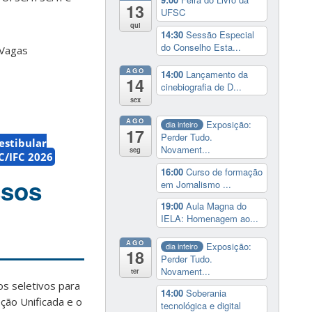
13
UFSC
qui
14:30
Sessão Especial
do Conselho Esta...
 Vagas
AGO
14:00
Lançamento da
14
cinebiografia de D...
sex
AGO
Exposição:
dia inteiro
17
Perder Tudo.
estibular
Novament...
seg
C/IFC 2026
16:00
Curso de formação
ssos
em Jornalismo ...
19:00
Aula Magna do
IELA: Homenagem ao...
AGO
Exposição:
dia inteiro
18
Perder Tudo.
Novament...
ter
s seletivos para
14:00
Soberania
ção Unificada e o
tecnológica e digital