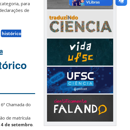
categoria, para
odeclarações de
histórico
ª
tórico
a 6ª Chamada do
ção de matrícula
,
4 de setembro
.