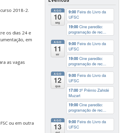
ncurso 2018-2.
AGO
9:00
Feira do Livro da
10
UFSC
seg
19:00
Cine paredão:
programação de rec...
tre os dias 24 e
documentação, em
AGO
9:00
Feira do Livro da
11
UFSC
ter
19:00
Cine paredão:
ara as vagas
programação de rec...
AGO
9:00
Feira do Livro da
12
UFSC
qua
17:00
3º Prêmio Zahidé
Muzart
19:00
Cine paredão:
programação de rec...
AGO
9:00
Feira do Livro da
UFSC ou em outra
13
UFSC
qui