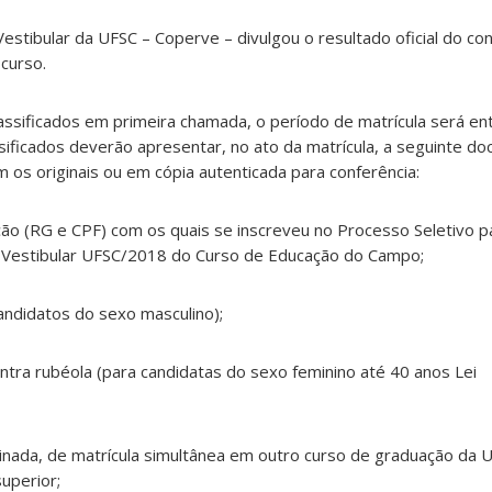
tibular da UFSC – Coperve – divulgou o resultado oficial do co
curso.
lassificados em primeira chamada, o período de matrícula será en
sificados deverão apresentar, no ato da matrícula, a seguinte 
 os originais ou em cópia autenticada para conferência:
ção (RG e CPF) com os quais se inscreveu no Processo Seletivo p
Vestibular UFSC/2018 do Curso de Educação do Campo;
 candidatos do sexo masculino);
ntra rubéola (para candidatas do sexo feminino até 40 anos Lei
sinada, de matrícula simultânea em outro curso de graduação da 
superior;