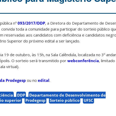
pública nº
093/2017/DDP
, a Diretora do Departamento de Dese
vida toda a comunidade para participar do sorteio público que
em reservadas aos candidatos com deficiência e candidatos negr
rio Superior do próximo edital a ser lançado.
ia 19 de outubro, às 15h, na Sala Calêndula, localizada no 3º and
polis. O sorteio será transmitido por
webconferência
, limitad
la virtual).
 da Prodegesp
ou no
edital
.
ciência
DDP
Departamento de Desenvolvimento de
io superior
Prodegesp
Sorteio público
UFSC