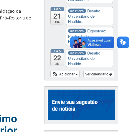
AGO
Desafio
lidação da
dia inteiro
21
Universitário de
 Pró-Reitoria de
Nautide...
sex
Exposição:
dia inteiro
Perder Tudo.
Novament...
AGO
Desafio
dia inteiro
22
Universitário de
Nautide...
sáb
Adicionar
Ver calendário
ximo
rior