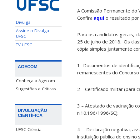
A Comissão Permanente do Ves
Confira
aqui
o resultado por 
Divulga
Assine o Divulga
Para os candidatos gerais, c
UFSC
25 de julho de 2018. Os clas
TV UFSC
cópia simples juntamente com
1 -Documentos de identifica
AGECOM
remanescentes do Concurso 
Conheça a Agecom
Sugestões e Críticas
2 – Certificado militar (para
3 – Atestado de vacinação co
DIVULGAÇÃO
n.10.196/1996/SC);
CIENTÍFICA
4 – Declaração negativa, as
UFSC Ciência
instituição pública de ensino 