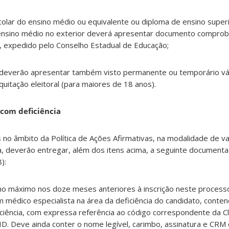
scolar do ensino médio ou equivalente ou diploma de ensino super
 ensino médio no exterior deverá apresentar documento comprob
, expedido pelo Conselho Estadual de Educação;
 deverão apresentar também visto permanente ou temporário vál
quitação eleitoral (para maiores de 18 anos).
com deficiência
os no âmbito da Política de Ações Afirmativas, na modalidade de 
a, deverão entregar, além dos itens acima, a seguinte documenta
):
 no máximo nos doze meses anteriores à inscrição neste processo
 médico especialista na área da deficiência do candidato, conten
eficiência, com expressa referência ao código correspondente da Cl
ID. Deve ainda conter o nome legível, carimbo, assinatura e CR