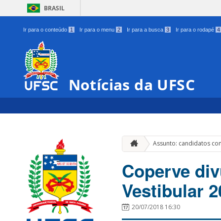
BRASIL
Ir para o conteúdo
1
Ir para o menu
2
Ir para a busca
3
Ir para o rodapé
4
Notícias da UFSC
Assunto: candidatos com
Coperve divu
Vestibular 2
20/07/2018 16:30