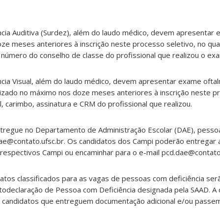
ncia Auditiva (Surdez), além do laudo médico, devem apresentar
oze meses anteriores à inscrição neste processo seletivo, no qu
 e número do conselho de classe do profissional que realizou o ex
ncia Visual, além do laudo médico, devem apresentar exame ofta
alizado no máximo nos doze meses anteriores à inscrição neste p
carimbo, assinatura e CRM do profissional que realizou.
tregue no Departamento de Administração Escolar (DAE), pesso
.dae@contato.ufsc.br. Os candidatos dos Campi poderão entregar
respectivos Campi ou encaminhar para o e-mail pcd.dae@contato.
tos classificados para as vagas de pessoas com deficiência serã
todeclaração de Pessoa com Deficiência designada pela SAAD. A
aos candidatos que entreguem documentação adicional e/ou passe