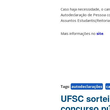
Caso haja necessidade, o ca
Autodeclaração de Pessoa com
Assuntos Estudantis(Reitoria
Mais informações no
site
.
Tags:
autodeclarações
ca
UFSC sortei
concurso pú