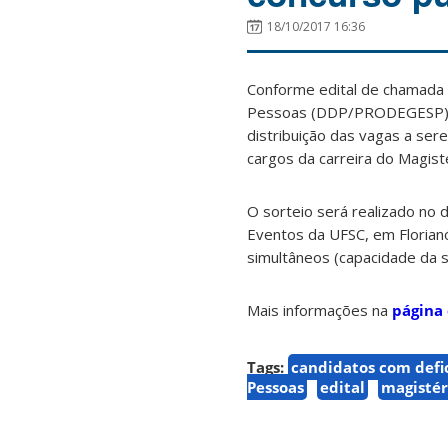
18/10/2017 16:36
Conforme edital de chamada 
Pessoas (DDP/PRODEGESP) con
distribuição das vagas a ser
cargos da carreira do Magisté
O sorteio será realizado no d
Eventos da UFSC, em Florianó
simultâneos (capacidade da sa
Mais informações na
página
Tags:
candidatos com defi
Pessoas
edital
magistér