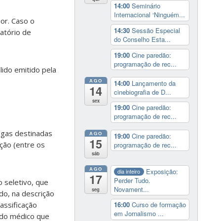
14:00
Seminário
Internacional ‘Ninguém...
ior. Caso o
14:30
Sessão Especial
atório de
do Conselho Esta...
19:00
Cine paredão:
programação de rec...
ido emitido pela
AGO
14:00
Lançamento da
14
cinebiografia de D...
sex
19:00
Cine paredão:
programação de rec...
vagas destinadas
AGO
19:00
Cine paredão:
15
ção (entre os
programação de rec...
sáb
AGO
Exposição:
dia inteiro
17
Perder Tudo.
 seletivo, que
Novament...
seg
do, na descrição
assificação
16:00
Curso de formação
em Jornalismo ...
M do médico que