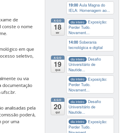
19:00
Aula Magna do
IELA: Homenagem ao...
 exame de
AGO
Exposição:
dia inteiro
18
al conste o nome
Perder Tudo.
Novament...
ame.
ter
14:00
Soberania
tecnológica e digital
lmológico em que
rocesso seletivo,
AGO
Desafio
dia inteiro
19
Universitário de
Nautide...
qua
almente ou via
Exposição:
dia inteiro
Perder Tudo.
 a documentação
Novament...
ufsc.br.
AGO
Desafio
dia inteiro
20
Universitário de
o analisadas pela
Nautide...
qui
 comissão poderá,
m por uma
Exposição:
dia inteiro
Perder Tudo.
Novament...