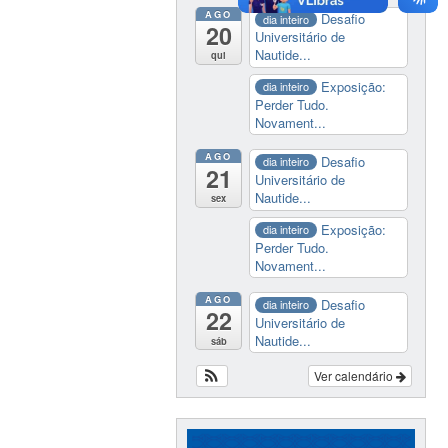
AGO
Desafio
dia inteiro
20
Universitário de
Nautide...
qui
Exposição:
dia inteiro
Perder Tudo.
Novament...
AGO
Desafio
dia inteiro
21
Universitário de
Nautide...
sex
Exposição:
dia inteiro
Perder Tudo.
Novament...
AGO
Desafio
dia inteiro
22
Universitário de
Nautide...
sáb
Ver calendário