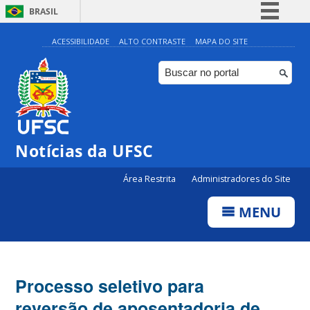
BRASIL
Simplifique!
ACESSIBILIDADE
ALTO CONTRASTE
MAPA DO SITE
Comunica BR
Participe
Acesso à informação
Legislação
Notícias da UFSC
Canais
Área Restrita
Administradores do Site
MENU
Processo seletivo para
reversão de aposentadoria de