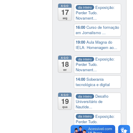
AGO
Exposição:
dia inteiro
17
Perder Tudo.
Novament...
seg
16:00
Curso de formação
em Jornalismo ...
19:00
Aula Magna do
IELA: Homenagem ao...
AGO
Exposição:
dia inteiro
18
Perder Tudo.
Novament...
ter
14:00
Soberania
tecnológica e digital
AGO
Desafio
dia inteiro
19
Universitário de
Nautide...
qua
Exposição:
dia inteiro
Perder Tudo.
Novament...