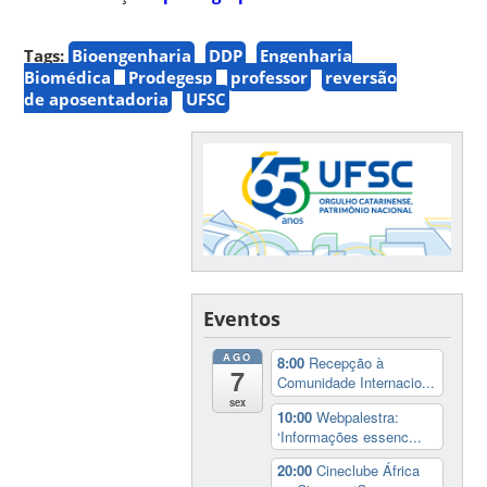
Tags:
Bioengenharia
DDP
Engenharia
Biomédica
Prodegesp
professor
reversão
de aposentadoria
UFSC
Eventos
AGO
8:00
Recepção à
7
Comunidade Internacio...
sex
10:00
Webpalestra:
‘Informações essenc...
20:00
Cineclube África