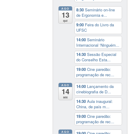
AGO
8:30
Seminário on-line
13
de Ergonomia e...
qui
9:00
Feira do Livro da
UFSC
14:00
Seminário
Internacional ‘Ninguém...
14:30
Sessão Especial
do Conselho Esta...
19:00
Cine paredão:
programação de rec...
AGO
14:00
Lançamento da
14
cinebiografia de D...
sex
14:30
Aula inaugural:
China, de país m...
19:00
Cine paredão:
programação de rec...
AGO
19:00
Cine paredão: