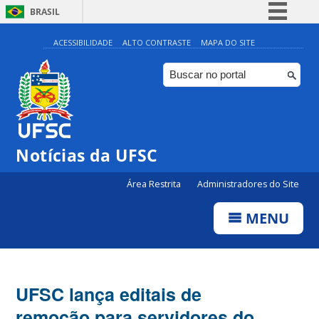
BRASIL
Simplifique!
ACESSIBILIDADE
ALTO CONTRASTE
MAPA DO SITE
Comunica BR
Participe
Acesso à informação
Legislação
Notícias da UFSC
Canais
Área Restrita
Administradores do Site
MENU
UFSC lança editais de
remoção para servidores do