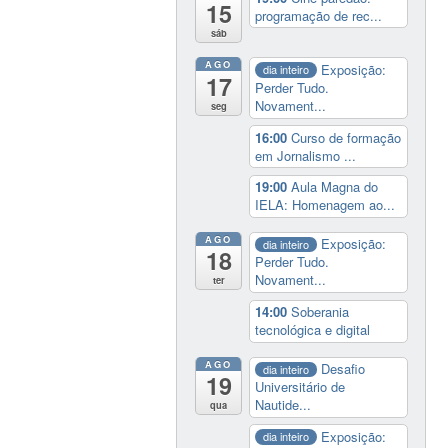
15
programação de rec...
sáb
AGO
Exposição:
dia inteiro
17
Perder Tudo.
Novament...
seg
16:00
Curso de formação
em Jornalismo ...
19:00
Aula Magna do
IELA: Homenagem ao...
AGO
Exposição:
dia inteiro
18
Perder Tudo.
Novament...
ter
14:00
Soberania
tecnológica e digital
AGO
Desafio
dia inteiro
19
Universitário de
Nautide...
qua
Exposição:
dia inteiro