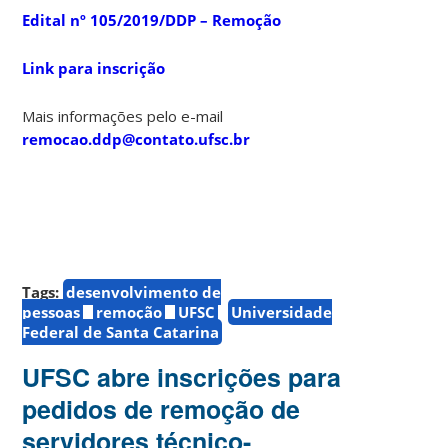
Edital nº 105/2019/DDP – Remoção
Link para inscrição
Mais informações pelo e-mail
remocao.ddp@contato.ufsc.br
Tags:
desenvolvimento de
pessoas
remoção
UFSC
Universidade
Federal de Santa Catarina
UFSC abre inscrições para
pedidos de remoção de
servidores técnico-