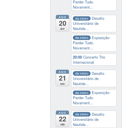
Perder Tudo.
Novament...
AGO
Desafio
dia inteiro
20
Universitário de
Nautide...
qui
Exposição:
dia inteiro
Perder Tudo.
Novament...
20:00
Concerto Trio
Internacional
AGO
Desafio
dia inteiro
21
Universitário de
Nautide...
sex
Exposição:
dia inteiro
Perder Tudo.
Novament...
AGO
Desafio
dia inteiro
22
Universitário de
Nautide...
sáb