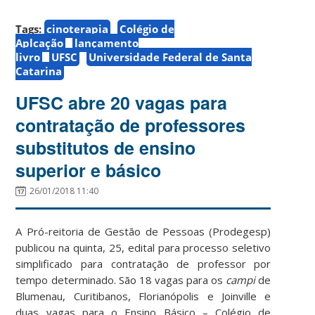
Tags:
cinoterapia
Colégio de
Aplcação
lançamento
livro
UFSC
Universidade Federal de Santa
Catarina
UFSC abre 20 vagas para
contratação de professores
substitutos de ensino
superior e básico
26/01/2018 11:40
A Pró-reitoria de Gestão de Pessoas (Prodegesp)
publicou na quinta, 25, edital para processo seletivo
simplificado para contratação de professor por
tempo determinado. São 18 vagas para os
campi
de
Blumenau, Curitibanos, Florianópolis e Joinville e
duas vagas para o Ensino Básico – Colégio de