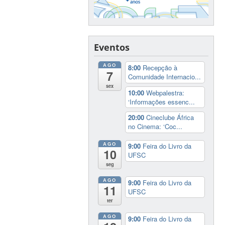
Eventos
AGO
8:00
Recepção à
7
Comunidade Internacio...
sex
10:00
Webpalestra:
‘Informações essenc...
20:00
Cineclube África
no Cinema: ‘Coc...
AGO
9:00
Feira do Livro da
10
UFSC
seg
AGO
9:00
Feira do Livro da
11
UFSC
ter
AGO
9:00
Feira do Livro da