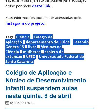
especial. A obra já está disponível para aquisição
online por meio
deste link
.
Mais informações podem ser acessadas pelo
Instagram do projeto.
Tags:
Ciência
Colégio de
Aplcação
departamento de Física
Fazendo
Gênero 13
livro
Meninas na
Ciência
mulheres
projeto de
extensão
UFSC
Universidade Federal de
Santa Catarina
Colégio de Aplicação e
Núcleo de Desenvolvimento
Infantil suspendem aulas
nesta quinta, 6 de abril
05/04/2023 20:31