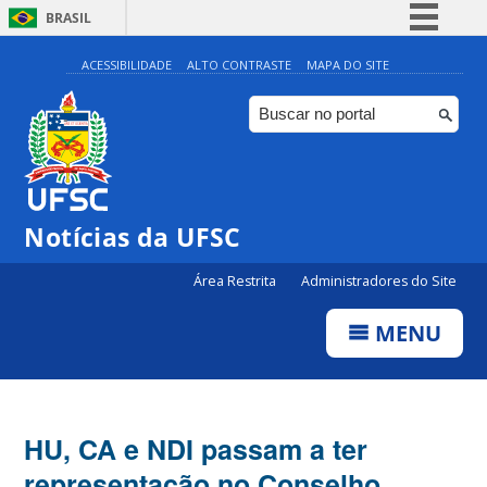
BRASIL
Simplifique!
ACESSIBILIDADE
ALTO CONTRASTE
MAPA DO SITE
Comunica BR
Participe
Acesso à informação
Legislação
Notícias da UFSC
Canais
Área Restrita
Administradores do Site
MENU
HU, CA e NDI passam a ter
representação no Conselho