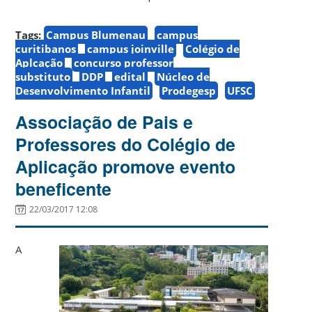
Tags:
Campus Blumenau
campus
curitibanos
campus joinville
Colégio de
Aplcação
concurso professor
substituto
DDP
edital
Núcleo de
Desenvolvimento Infantil
Prodegesp
UFSC
Associação de Pais e
Professores do Colégio de
Aplicação promove evento
beneficente
22/03/2017 12:08
A