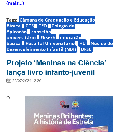
(mais…)
Tags:
Câmara de Graduação e Educação
Básica
CCS
CED
Colégio de
Aplcação
conselho
universitário
Ebserh
educação
básica
Hospital Universitário
HU
Núcleo de
Desenvolvimento Infantil (NDI)
UFSC
Projeto ‘Meninas na Ciência’
lança livro infanto-juvenil
29/07/2024 12:26
O