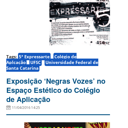
Tags:
5ª Expressarte
Colégio de
Aplcação
UFSC
Universidade Federal de
Santa Catarina
Exposição ‘Negras Vozes’ no
Espaço Estético do Colégio
de Aplicação
11/04/2016 14:25