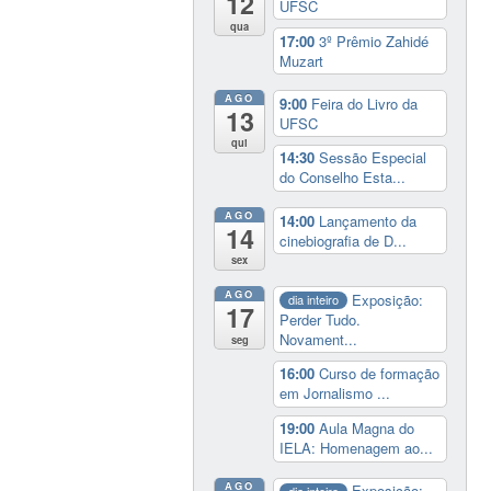
12
UFSC
qua
17:00
3º Prêmio Zahidé
Muzart
AGO
9:00
Feira do Livro da
13
UFSC
qui
14:30
Sessão Especial
do Conselho Esta...
AGO
14:00
Lançamento da
14
cinebiografia de D...
sex
AGO
Exposição:
dia inteiro
17
Perder Tudo.
Novament...
seg
16:00
Curso de formação
em Jornalismo ...
19:00
Aula Magna do
IELA: Homenagem ao...
AGO
Exposição:
dia inteiro