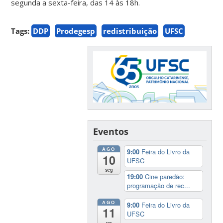
segunda a sexta-feira, das 14 às 18h.
Tags:
DDP
Prodegesp
redistribuição
UFSC
Eventos
AGO
9:00
Feira do Livro da
10
UFSC
seg
19:00
Cine paredão:
programação de rec...
AGO
9:00
Feira do Livro da
11
UFSC
ter