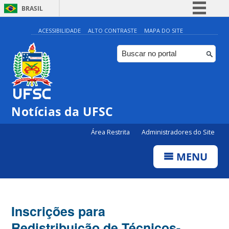
BRASIL
Simplifique!
ACESSIBILIDADE
ALTO CONTRASTE
MAPA DO SITE
Comunica BR
Participe
Acesso à informação
Legislação
Notícias da UFSC
Canais
Área Restrita
Administradores do Site
MENU
Inscrições para
Redistribuição de Técnicos-