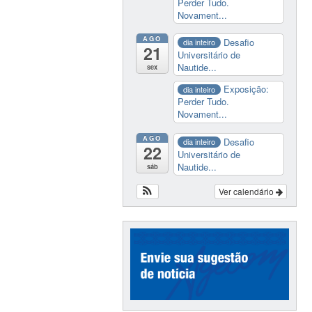
Perder Tudo.
Novament...
AGO
Desafio
dia inteiro
21
Universitário de
Nautide...
sex
Exposição:
dia inteiro
Perder Tudo.
Novament...
AGO
Desafio
dia inteiro
22
Universitário de
Nautide...
sáb
Ver calendário