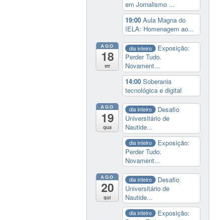
em Jornalismo ...
19:00
Aula Magna do
IELA: Homenagem ao...
AGO
Exposição:
dia inteiro
18
Perder Tudo.
Novament...
ter
14:00
Soberania
tecnológica e digital
AGO
Desafio
dia inteiro
19
Universitário de
Nautide...
qua
Exposição:
dia inteiro
Perder Tudo.
Novament...
AGO
Desafio
dia inteiro
20
Universitário de
Nautide...
qui
Exposição:
dia inteiro