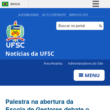
BRASIL
Simplifique!
ACESSIBILIDADE
ALTO CONTRASTE
MAPA DO SITE
Comunica BR
Participe
Acesso à informação
Legislação
Notícias da UFSC
Canais
Área Restrita
Administradores do Site
MENU
Palestra na abertura da
Escola de Gestores debate o