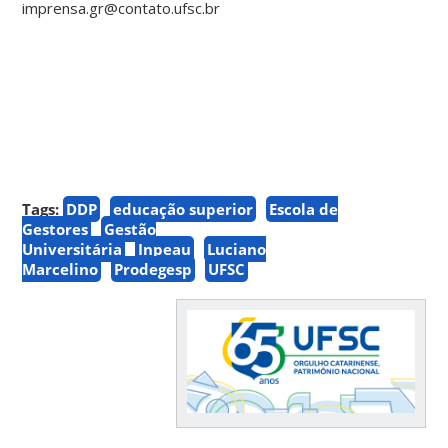
imprensa.gr@contato.ufsc.br
Tags:
DDP
educação superior
Escola de
Gestores
Gestão
Universitária
Inpeau
Luciano
Marcelino
Prodegesp
UFSC