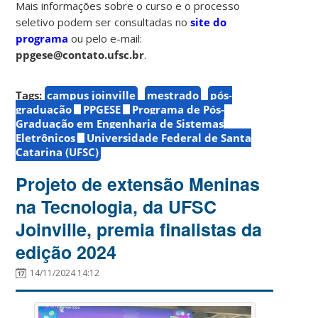
Mais informações sobre o curso e o processo
seletivo podem ser consultadas no
site do
programa
ou pelo e-mail:
ppgese@contato.ufsc.br
.
Tags:
campus joinville
mestrado
pós-
graduação
PPGESE
Programa de Pós-
Graduação em Engenharia de Sistemas
Eletrônicos
Universidade Federal de Santa
Catarina (UFSC)
Projeto de extensão Meninas
na Tecnologia, da UFSC
Joinville, premia finalistas da
edição 2024
14/11/2024 14:12