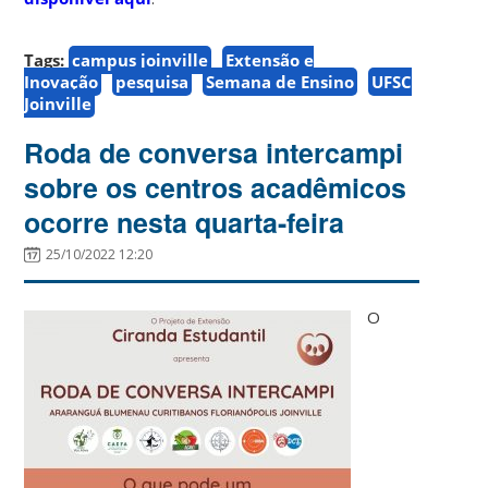
Tags:
campus joinville
Extensão e
Inovação
pesquisa
Semana de Ensino
UFSC
Joinville
Roda de conversa intercampi
sobre os centros acadêmicos
ocorre nesta quarta-feira
25/10/2022 12:20
O