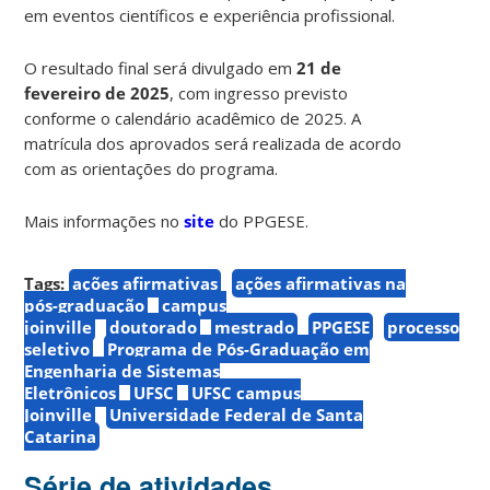
em eventos científicos e experiência profissional.
O resultado final será divulgado em
21 de
fevereiro de 2025
, com ingresso previsto
conforme o calendário acadêmico de 2025. A
matrícula dos aprovados será realizada de acordo
com as orientações do programa.
Mais informações no
site
do PPGESE.
Tags:
ações afirmativas
ações afirmativas na
pós-graduação
campus
joinville
doutorado
mestrado
PPGESE
processo
seletivo
Programa de Pós-Graduação em
Engenharia de Sistemas
Eletrônicos
UFSC
UFSC campus
Joinville
Universidade Federal de Santa
Catarina
Série de atividades