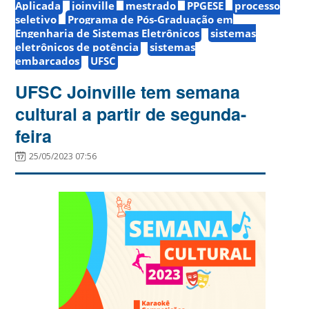
Aplicada
joinville
mestrado
PPGESE
processo
seletivo
Programa de Pós-Graduação em
Engenharia de Sistemas Eletrônicos
sistemas
eletrônicos de potência
sistemas
embarcados
UFSC
UFSC Joinville tem semana
cultural a partir de segunda-
feira
25/05/2023 07:56