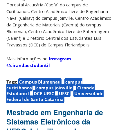
Florestal Araucária (Caefa) do campus de
Curitibanos,
Centro Acadêmico Livre de Engenharia
Naval (Calnav) do
campus Joinville,
Centro Acadêmico
da Engenharia de Materiais (Caema) do campus
Blumenau,
Centro Acadêmico Livre de Enfermagem
(Calenf) e Diretório Central dos Estudantes Luís
Travassos (DCE) do
Campus Florianópolis.
Mais informações no
Instagram
@cirandaestudantil
Tags:
Campus Blumenau
campus
curitibanos
campus joinville
Ciranda
Estudantil
DCE-UFSC
UFSC
Universidade
Federal de Santa Catarina
Mestrado em Engenharia de
Sistemas Eletrônicos da