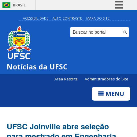
BRASIL
Simplifique!
ACESSIBILIDADE
ALTO CONTRASTE
MAPA DO SITE
Comunica BR
Participe
Acesso à informação
Legislação
Notícias da UFSC
Canais
Área Restrita
Administradores do Site
MENU
UFSC Joinville abre seleção
para mestrado em Engenharia