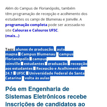
Além do Campus de Florianópolis, também
têm programação de recepção e acolhimento dos
estudantes os campi de Blumenau e Joinville. A
programação completa
pode ser acessada no
site
Calouras e Calouros UFSC
.
(mais…)
Tags:
alunos de graduação
aula
magna
Campus Blumenau
campus
Florianópolis
campus
joinville
estudantes
graduação
recepção
aos estudantes
Recepção e Acolhimento
24.1
UFSC
Universidade Federal de Santa
Catarina
volta às aulas
Pós em Engenharia de
Sistemas Eletrônicos recebe
inscrições de candidatos ao