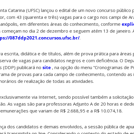
nta Catarina (UFSC) lançou o edital de um novo concurso público 
ior, com 43 (quarenta e três) vagas para o cargo nos campi de Ar
rianópolis, em diferentes áreas do conhecimento, conforme
expli
s começam no dia 2 de dezembro e seguem atém 13 de janeiro. 
ps://087ddp2021.concursos.ufsc.br/
.
escrita, didática e de títulos, além de prova prática para áreas 
serva de vagas para candidatos negros e com deficiência. O De
 (DDP) publicará no
site
, na opção do menu “Cronogramas de Pro
ama de provas para cada campo de conhecimento, contendo as 
 horários de realização de todas as atividades.
 exclusivamente via Internet, sendo possível também a solicitaçã
ão. As vagas são para professoras Adjunto A de 20 horas e dedic
m remunerações que variam de R$ 2.688,95 e a R$ 10.074,18.
nça dos candidatos e demais envolvidos, a sessão pública de ap
será transmitida on-line. Considerando o contexto do estado de 