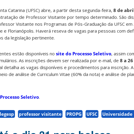
nta Catarina (UFSC) abre, a partir desta segunda-feira,
8 de abri
ontratação de Professor Visitante por tempo determinado. São dis
ofessor Visitante nos Programas de Pós-Graduação da UFSC em 
lle e Florianópolis. Haverá reseva de vagas para pessoas com defi
s da legislação pertinente.
entes estão disponíveis no
site do Processo Seletivo
, assim com
ulários. As inscrições devem ser realizada por e-mail, de
8 a 26
tal detalha as vagas disponíveis e procedimentos para inscrição. 
eio de análise de Curriculum Vitae (60% da nota) e análise de pl
 Processo Seletivo
.
degesp
professor visitante
PROPG
UFSC
Universidade 