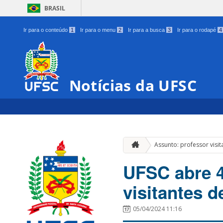
BRASIL
Ir para o conteúdo
1
Ir para o menu
2
Ir para a busca
3
Ir para o rodapé
4
Notícias da UFSC
Assunto: professor visit
UFSC abre 4
visitantes 
05/04/2024 11:16