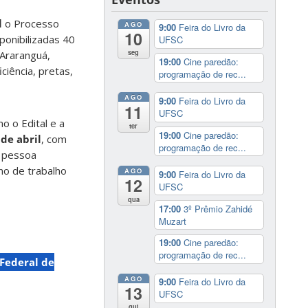
l
o Processo
AGO
9:00
Feira do Livro da
10
ponibilizadas 40
UFSC
seg
Araranguá,
19:00
Cine paredão:
ciência, pretas,
programação de rec...
AGO
9:00
Feira do Livro da
11
UFSC
o o Edital e a
ter
19:00
Cine paredão:
 de abril
, com
programação de rec...
A pessoa
ano de trabalho
AGO
9:00
Feira do Livro da
12
UFSC
qua
17:00
3º Prêmio Zahidé
Muzart
19:00
Cine paredão:
programação de rec...
Federal de
AGO
9:00
Feira do Livro da
13
UFSC
qui