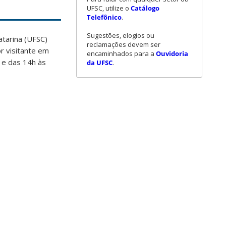
UFSC, utilize o
Catálogo
Telefônico
.
Sugestões, elogios ou
tarina (UFSC)
reclamações devem ser
r visitante em
encaminhados para a
Ouvidoria
 e das 14h às
da UFSC
.