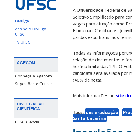
A Universidade Federal de Sa
Seletivo Simplificado para c
Divulga
vagas para atuação como Pr
Assine o Divulga
Blumenau, Curitibanos, Joinvi
UFSC
pardas e/ou trans, nos termo
TV UFSC
Todas as informações pertin
relação de documentos e form
AGECOM
horário limite das 17h. O Edi
candidata será avaliada por m
Conheça a Agecom
(40% da nota).
Sugestões e Críticas
Mais informações no
site do
DIVULGAÇÃO
CIENTÍFICA
Tags:
pós-graduação
Pro
Santa Catarina
UFSC Ciência