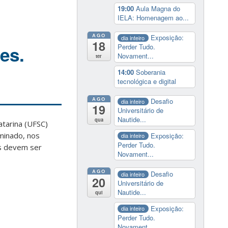
19:00
Aula Magna do
IELA: Homenagem ao...
AGO
Exposição:
dia inteiro
18
es.
Perder Tudo.
Novament...
ter
14:00
Soberania
tecnológica e digital
AGO
Desafio
dia inteiro
19
Universitário de
Nautide...
qua
tarina (UFSC)
minado, nos
Exposição:
dia inteiro
Perder Tudo.
es devem ser
Novament...
AGO
Desafio
dia inteiro
20
Universitário de
Nautide...
qui
Exposição:
dia inteiro
Perder Tudo.
Novament...