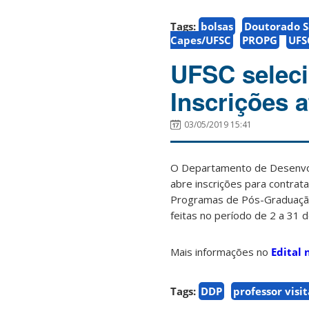
Tags:
bolsas
Doutorado 
Capes/UFSC
PROPG
UFS
UFSC seleci
Inscrições 
03/05/2019 15:41
O Departamento de Desenvol
abre inscrições para contra
Programas de Pós-Graduação e
feitas no período de 2 a 31 
Mais informações no
Edital 
Tags:
DDP
professor visi