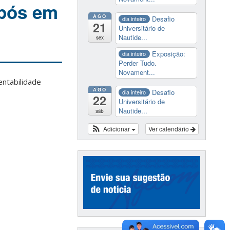
 pós em
AGO
Desafio
dia inteiro
21
Universitário de
Nautide...
sex
Exposição:
dia inteiro
Perder Tudo.
Novament...
entabilidade
AGO
Desafio
dia inteiro
22
Universitário de
Nautide...
sáb
Adicionar
Ver calendário
.