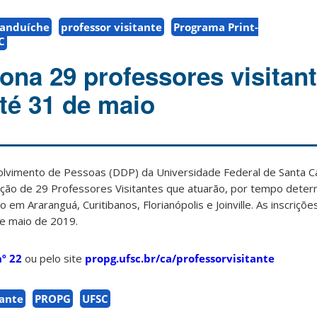
Sanduíche
professor visitante
Programa Print-
C
ona 29 professores visitant
até 31 de maio
vimento de Pessoas (DDP) da Universidade Federal de Santa Ca
tação de 29 Professores Visitantes que atuarão, por tempo deter
m Araranguá, Curitibanos, Florianópolis e Joinville. As inscriçõ
de maio de 2019.
nº 22
ou pelo site
propg.ufsc.br/ca/professorvisitante
tante
PROPG
UFSC