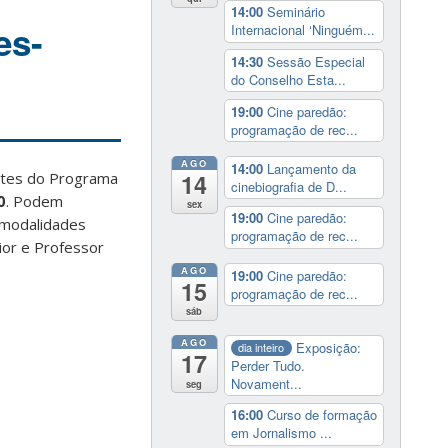
14:00
Seminário
es-
Internacional ‘Ninguém...
14:30
Sessão Especial
do Conselho Esta...
19:00
Cine paredão:
programação de rec...
AGO
14:00
Lançamento da
entes do Programa
14
cinebiografia de D...
0
. Podem
sex
19:00
Cine paredão:
 modalidades
programação de rec...
nior e Professor
AGO
19:00
Cine paredão:
15
programação de rec...
sáb
AGO
Exposição:
dia inteiro
17
Perder Tudo.
Novament...
seg
16:00
Curso de formação
em Jornalismo ...