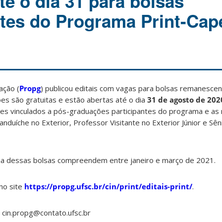
té o dia 31 para bolsas
es do Programa Print-Cap
ação (
Propg
) publicou editais com vagas para bolsas remanesc
ões são gratuitas e estão abertas até o dia
31 de agosto de 202
ntes vinculados a pós-graduações participantes do programa e as
nduíche no Exterior, Professor Visitante no Exterior Júnior e Sê
ncia dessas bolsas compreendem entre janeiro e março de 2021.
 no site
https://propg.ufsc.br/cin/print/editais-print/
.
 cin.propg@contato.ufsc.br