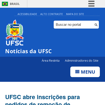
BRASIL
Simplifique!
ACESSIBILIDADE
ALTO CONTRASTE
MAPA DO SITE
Comunica BR
Participe
Acesso à informação
Legislação
Notícias da UFSC
Canais
Área Restrita
Administradores do Site
MENU
UFSC abre inscrições para
pedidos de remoção de