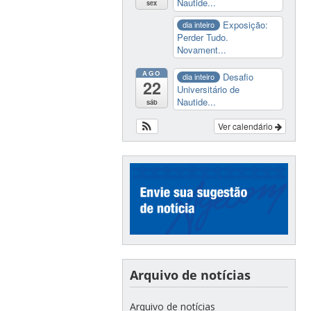
Nautide...
sex
Exposição:
dia inteiro
Perder Tudo.
Novament...
AGO
Desafio
dia inteiro
22
Universitário de
Nautide...
sáb
Ver calendário
Arquivo de notícias
Arquivo de notícias