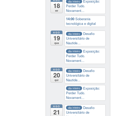
Exposição:
dia inteiro
18
Perder Tudo.
Novament...
ter
14:00
Soberania
tecnológica e digital
AGO
Desafio
dia inteiro
19
Universitário de
Nautide...
qua
Exposição:
dia inteiro
Perder Tudo.
Novament...
AGO
Desafio
dia inteiro
20
Universitário de
Nautide...
qui
Exposição:
dia inteiro
Perder Tudo.
Novament...
AGO
Desafio
dia inteiro
21
Universitário de