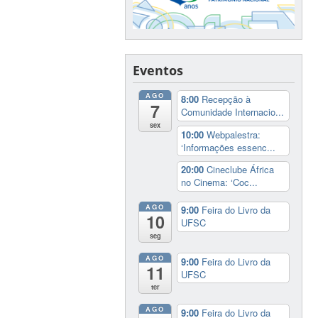
Eventos
AGO
8:00
Recepção à
7
Comunidade Internacio...
sex
10:00
Webpalestra:
‘Informações essenc...
20:00
Cineclube África
no Cinema: ‘Coc...
AGO
9:00
Feira do Livro da
10
UFSC
seg
AGO
9:00
Feira do Livro da
11
UFSC
ter
AGO
9:00
Feira do Livro da