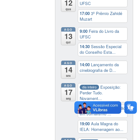
12
UFSC
qua
17:00
3º Prêmio Zahidé
Muzart
AGO
9:00
Feira do Livro da
13
UFSC
qui
14:30
Sessão Especial
do Conselho Esta...
AGO
14:00
Lançamento da
14
cinebiografia de D...
sex
AGO
Exposição:
dia inteiro
17
Perder Tudo.
Novament...
seg
16:00
Curso de formação
em Jornalismo ...
19:00
Aula Magna do
IELA: Homenagem ao...
AGO