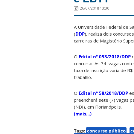
26/07/2018 13:30
A Universidade Federal de S
(
DDP
), realiza dois concurs
carreiras de Magistério Supe
O
Edital nº 053/2018/DDP
r
concurso. As 74 vagas cont
taxa de inscrição varia de R
trabalho.
O
Edital nº 58/2018/DDP
es
preencherá sete (7) vagas pa
(NDI), em Florianópolis.
(mais…)
Tags:
concurso público
c