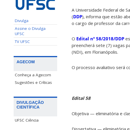
A Universidade Federal de S
(
DDP
), informa que estão ab
Divulga
o cargo de professor da carr
Assine o Divulga
UFSC
O
Edital nº 58/2018/DDP
es
TV UFSC
preencherá sete (7) vagas pa
(NDI), em Florianópolis.
AGECOM
O processo avaliativo será 
Conheça a Agecom
Sugestões e Críticas
Edital 58
DIVULGAÇÃO
CIENTÍFICA
Objetiva — eliminatória e clas
UFSC Ciência
Dissertativa — eliminatória e 