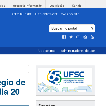
cipe
Acesso à informação
Legislação
Canais
ACESSIBILIDADE
ALTO CONTRASTE
MAPA DO SITE
Área Restrita
Administradores do Site
égio de
ia 20
Eventos