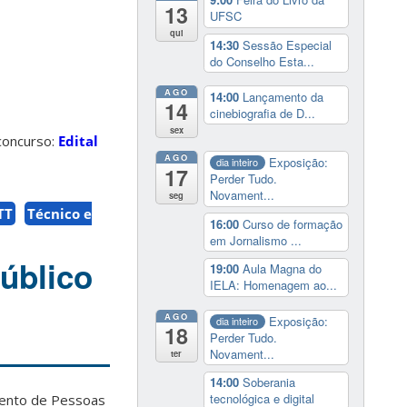
13
UFSC
qui
14:30
Sessão Especial
do Conselho Esta...
AGO
14:00
Lançamento da
14
cinebiografia de D...
sex
concurso:
Edital
AGO
Exposição:
dia inteiro
17
Perder Tudo.
Novament...
seg
TT
Técnico e
16:00
Curso de formação
em Jornalismo ...
úblico
19:00
Aula Magna do
IELA: Homenagem ao...
AGO
Exposição:
dia inteiro
18
Perder Tudo.
Novament...
ter
14:00
Soberania
tecnológica e digital
mento de Pessoas