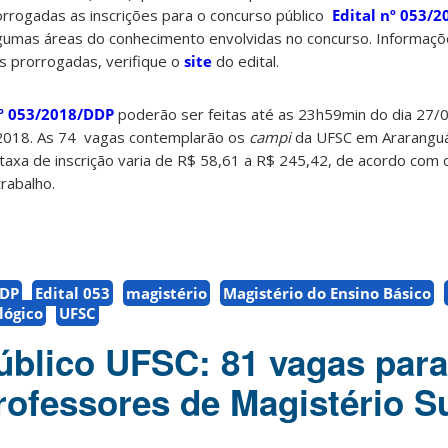
orrogadas as inscrições para o concurso público
Edital nº 053/
gumas áreas do conhecimento envolvidas no concurso. Informaçõ
es prorrogadas, verifique o
site
do edital.
nº 053/2018/DDP
poderão ser feitas até as 23h59min do dia 27/
2018. As 74 vagas contemplarão os
campi
da UFSC em Araranguá
A taxa de inscrição varia de R$ 58,61 a R$ 245,42, de acordo com 
rabalho.
DP
Edital 053
magistério
Magistério do Ensino Básico
lógico
UFSC
blico UFSC: 81 vagas para
rofessores de Magistério S