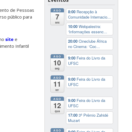
mento de Pessoas
AGO
8:00
Recepção à
7
rso público para
Comunidade Internacio...
sex
10:00
Webpalestra:
‘Informações essenc...
no
site
e
20:00
Cineclube África
mento Infantil
no Cinema: ‘Coc...
AGO
9:00
Feira do Livro da
10
UFSC
seg
AGO
9:00
Feira do Livro da
11
UFSC
ter
AGO
9:00
Feira do Livro da
12
UFSC
qua
17:00
3º Prêmio Zahidé
Muzart
AGO
9:00
Feira do Livro da