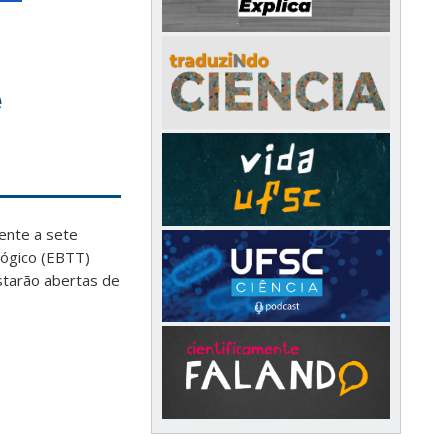
e
rente a sete
lógico (EBTT)
estarão abertas de