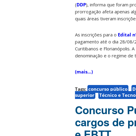
(
DDP
), informa que foram pr
prorrogação afeta apenas al
quais áreas tiveram inscriçõ
As inscrições para o
Edital 
pagamento até o dia 28/08/
Curitibanos e Florianópolis. 
denominação e o regime de t
(mais…)
Tags:
concurso público
D
superior
Técnico e Tecno
Concurso Pú
cargos de p
e EBTT