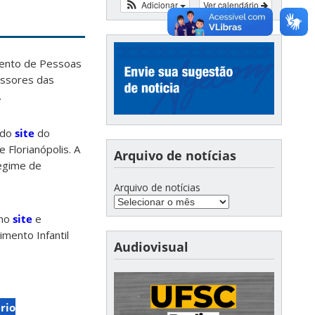
Adicionar
Ver calendário
mento de Pessoas
fessores das
.
 do
site
do
 Florianópolis. A
Arquivo de notícias
regime de
Arquivo de notícias
no
site
e
mento Infantil
Audiovisual
rio