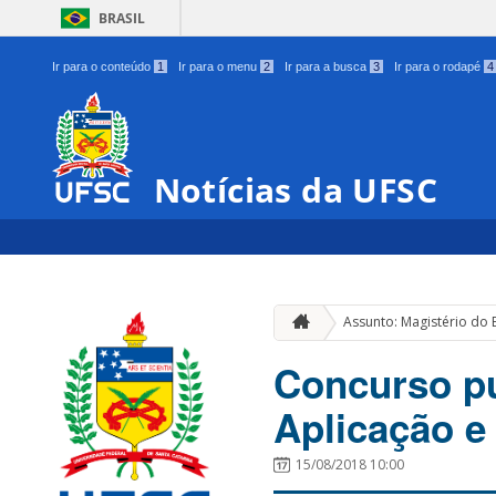
BRASIL
Ir para o conteúdo
1
Ir para o menu
2
Ir para a busca
3
Ir para o rodapé
4
Notícias da UFSC
Assunto: Magistério do 
Concurso pú
Aplicação e 
15/08/2018 10:00