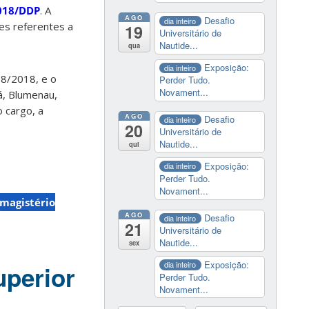
2018/DDP
. A
AGO
Desafio
dia inteiro
es referentes a
19
Universitário de
Nautide...
qua
Exposição:
dia inteiro
08/2018, e o
Perder Tudo.
Novament...
, Blumenau,
o cargo, a
AGO
Desafio
dia inteiro
20
Universitário de
Nautide...
qui
Exposição:
dia inteiro
Perder Tudo.
Novament...
magistério
AGO
Desafio
dia inteiro
21
Universitário de
Nautide...
sex
Exposição:
dia inteiro
uperior
Perder Tudo.
Novament...