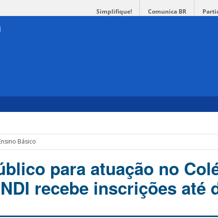
Simplifique!
Comunica BR
Parti
Ensino Básico
blico para atuação no Col
NDI recebe inscrições até d