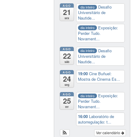
AGO
Desafio
dia inteiro
21
Universitário de
Nautide...
sex
Exposição:
dia inteiro
Perder Tudo.
Novament...
AGO
Desafio
dia inteiro
22
Universitário de
Nautide...
sáb
AGO
19:00
Cine Buñuel:
24
Mostra de Cinema Es...
seg
AGO
Exposição:
dia inteiro
25
Perder Tudo.
Novament...
ter
16:00
Laboratório de
autorregulação: t...
Ver calendário