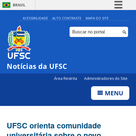
BRASIL
Simplifique!
ACESSIBILIDADE
ALTO CONTRASTE
MAPA DO SITE
Comunica BR
Participe
Acesso à informação
Legislação
Notícias da UFSC
Canais
Área Restrita
Administradores do Site
MENU
UFSC orienta comunidade
universitária sobre o novo