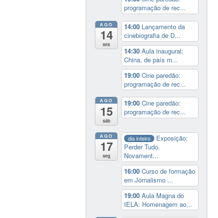
programação de rec...
AGO
14:00
Lançamento da
14
cinebiografia de D...
sex
14:30
Aula inaugural:
China, de país m...
19:00
Cine paredão:
programação de rec...
AGO
19:00
Cine paredão:
15
programação de rec...
sáb
AGO
Exposição:
dia inteiro
17
Perder Tudo.
Novament...
seg
16:00
Curso de formação
em Jornalismo ...
19:00
Aula Magna do
IELA: Homenagem ao...