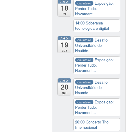
AGO
Exposição:
dia inteiro
18
Perder Tudo.
Novament...
ter
14:00
Soberania
tecnológica e digital
AGO
Desafio
dia inteiro
19
Universitário de
Nautide...
qua
Exposição:
dia inteiro
Perder Tudo.
Novament...
AGO
Desafio
dia inteiro
20
Universitário de
Nautide...
qui
Exposição:
dia inteiro
Perder Tudo.
Novament...
20:00
Concerto Trio
Internacional