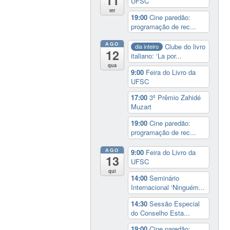
11
UFSC
ter
19:00
Cine paredão:
programação de rec...
AGO
Clube do livro
dia inteiro
12
italiano: ‘La por...
qua
9:00
Feira do Livro da
UFSC
17:00
3º Prêmio Zahidé
Muzart
19:00
Cine paredão:
programação de rec...
AGO
9:00
Feira do Livro da
13
UFSC
qui
14:00
Seminário
Internacional ‘Ninguém...
14:30
Sessão Especial
do Conselho Esta...
19:00
Cine paredão: