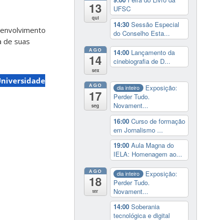
13
UFSC
qui
14:30
Sessão Especial
esenvolvimento
do Conselho Esta...
a de suas
AGO
14:00
Lançamento da
14
cinebiografia de D...
sex
niversidade
AGO
Exposição:
dia inteiro
17
Perder Tudo.
Novament...
seg
16:00
Curso de formação
em Jornalismo ...
19:00
Aula Magna do
IELA: Homenagem ao...
AGO
Exposição:
dia inteiro
18
Perder Tudo.
Novament...
ter
14:00
Soberania
tecnológica e digital