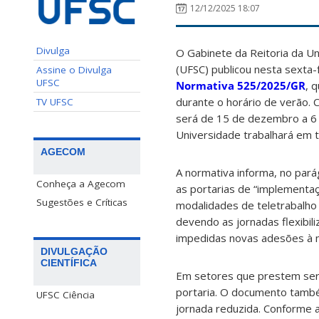
12/12/2025 18:07
Divulga
O Gabinete da Reitoria da Un
(UFSC) publicou nesta sexta-
Assine o Divulga
UFSC
Normativa 525/2025/GR
, 
durante o horário de verão.
TV UFSC
será de 15 de dezembro a 6
Universidade trabalhará em t
AGECOM
A normativa informa, no par
Conheça a Agecom
as portarias de “implementa
Sugestões e Críticas
modalidades de teletrabalho 
devendo as jornadas flexibili
impedidas novas adesões à m
DIVULGAÇÃO
CIENTÍFICA
Em setores que prestem serv
portaria. O documento també
UFSC Ciência
jornada reduzida. Conforme a