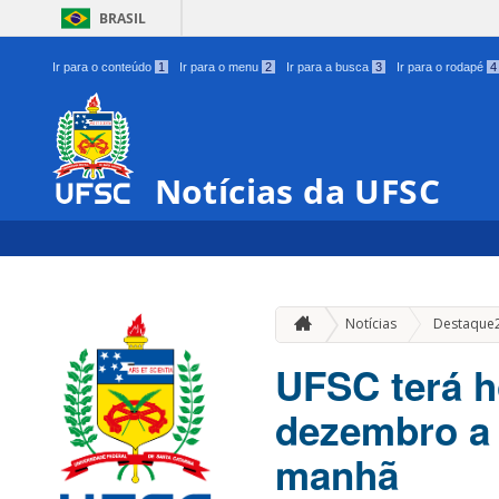
BRASIL
Ir para o conteúdo
1
Ir para o menu
2
Ir para a busca
3
Ir para o rodapé
4
Notícias da UFSC
Notícias
Destaque
UFSC terá h
dezembro a 
manhã