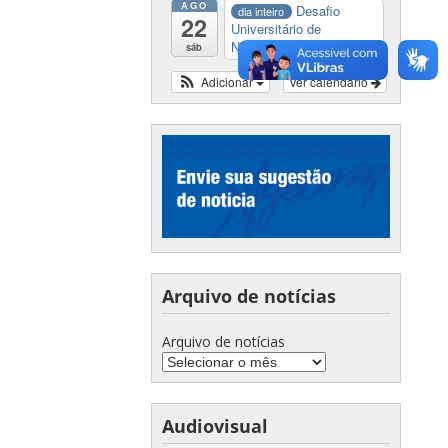
AGO
Desafio
dia inteiro
22
Universitário de
Nautide...
sáb
Adicionar
Ver calendário
Arquivo de notícias
Arquivo de notícias
Audiovisual