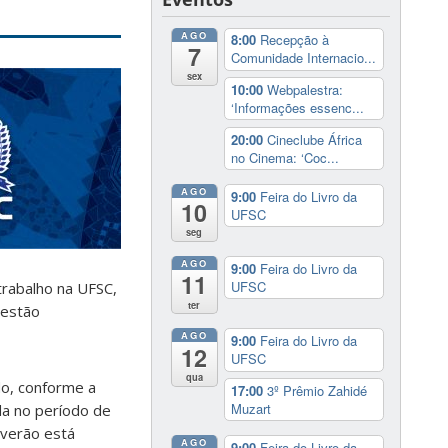
AGO
8:00
Recepção à
7
Comunidade Internacio...
sex
10:00
Webpalestra:
‘Informações essenc...
20:00
Cineclube África
no Cinema: ‘Coc...
AGO
9:00
Feira do Livro da
10
UFSC
seg
AGO
9:00
Feira do Livro da
11
UFSC
trabalho na UFSC,
ter
 estão
AGO
9:00
Feira do Livro da
12
UFSC
qua
do, conforme a
17:00
3º Prêmio Zahidé
Muzart
da no período de
 verão está
AGO
9:00
Feira do Livro da