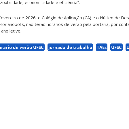
zoabilidade, economicidade e eficiência”.
e fevereiro de 2026, o Colégio de Aplicação (CA) e o Núcleo de D
Florianópolis, não terão horários de verão pela portaria, por cont
 ano letivo.
orário de verão UFSC
jornada de trabalho
TAEs
UFSC
U