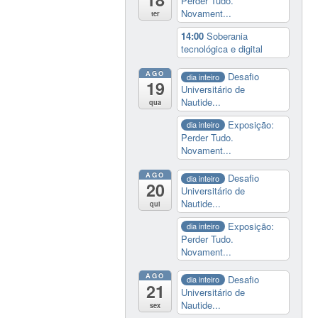
Perder Tudo.
Novament...
ter
14:00
Soberania
tecnológica e digital
AGO
Desafio
dia inteiro
19
Universitário de
Nautide...
qua
Exposição:
dia inteiro
Perder Tudo.
Novament...
AGO
Desafio
dia inteiro
20
Universitário de
Nautide...
qui
Exposição:
dia inteiro
Perder Tudo.
Novament...
AGO
Desafio
dia inteiro
21
Universitário de
Nautide...
sex