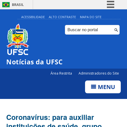
BRASIL
Simplifique!
ACESSIBILIDADE
ALTO CONTRASTE
MAPA DO SITE
Comunica BR
Participe
Acesso à informação
Legislação
Notícias da UFSC
Canais
Área Restrita
Administradores do Site
MENU
Coronavírus: para auxiliar
instituições de saúde, grupo