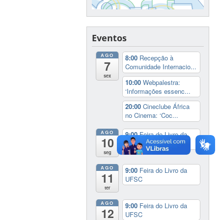
Eventos
AGO
8:00
Recepção à
7
Comunidade Internacio...
sex
10:00
Webpalestra:
‘Informações essenc...
20:00
Cineclube África
no Cinema: ‘Coc...
AGO
9:00
Feira do Livro da
10
UFSC
seg
AGO
9:00
Feira do Livro da
11
UFSC
ter
AGO
9:00
Feira do Livro da
12
UFSC