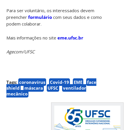
Para ser voluntário, os interessados devem
preencher
formulário
com seus dados e como
podem colaborar.
Mais informações no site
eme.ufsc.br
Agecom/UFSC
Tags:
coronavírus
Covid-19
EME
face
shield
máscara
UFSC
ventilador
mecânico