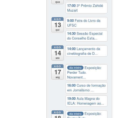
qua
17:00
3º Prêmio Zahidé
Muzart
AGO
9:00
Feira do Livro da
13
UFSC
qui
14:30
Sessão Especial
do Conselho Esta...
AGO
14:00
Lançamento da
14
cinebiografia de D...
sex
AGO
Exposição:
dia inteiro
17
Perder Tudo.
Novament...
seg
16:00
Curso de formação
em Jornalismo ...
19:00
Aula Magna do
IELA: Homenagem ao...
AGO
Exposição:
dia inteiro
18