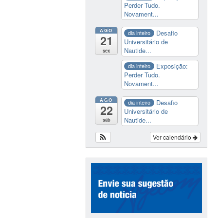
Perder Tudo.
Novament...
AGO
Desafio
dia inteiro
21
Universitário de
Nautide...
sex
Exposição:
dia inteiro
Perder Tudo.
Novament...
AGO
Desafio
dia inteiro
22
Universitário de
Nautide...
sáb
Ver calendário