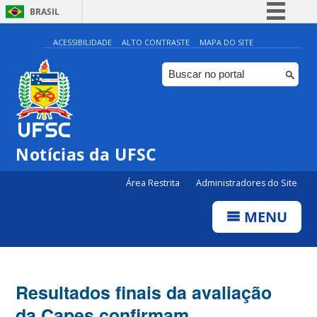
BRASIL
Simplifique!
ACESSIBILIDADE
ALTO CONTRASTE
MAPA DO SITE
Comunica BR
Participe
Acesso à informação
Legislação
Notícias da UFSC
Canais
Área Restrita
Administradores do Site
MENU
Resultados finais da avaliação
da Capes confirmam