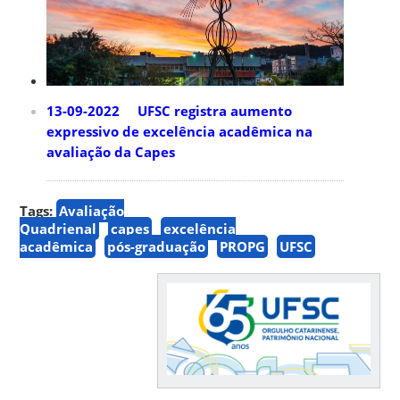
13-09-2022 UFSC registra aumento
expressivo de excelência acadêmica na
avaliação da Capes
Tags:
Avaliação
Quadrienal
capes
excelência
acadêmica
pós-graduação
PROPG
UFSC