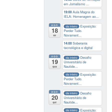
em Jornalismo ...
19:00
Aula Magna do
IELA: Homenagem ao...
AGO
Exposição:
dia inteiro
18
Perder Tudo.
Novament...
ter
14:00
Soberania
tecnológica e digital
AGO
Desafio
dia inteiro
19
Universitário de
Nautide...
qua
Exposição:
dia inteiro
Perder Tudo.
Novament...
AGO
Desafio
dia inteiro
20
Universitário de
Nautide...
qui
Exposição:
dia inteiro