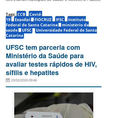
Tags:
CCB
Covid-
19
ExpoEpi
FIOCRUZ
IFSC
Instituto
Federal de Santa Catarina
ministério da
saúde
UFSC
Universidade Federal de Santa
Catarina
UFSC tem parceria com
Ministério da Saúde para
avaliar testes rápidos de HIV,
sífilis e hepatites
23/02/2026 09:46