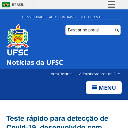
BRASIL
Simplifique!
ACESSIBILIDADE
ALTO CONTRASTE
MAPA DO SITE
Comunica BR
Participe
Acesso à informação
Legislação
Notícias da UFSC
Canais
Área Restrita
Administradores do Site
MENU
Teste rápido para detecção de
Covid-19, desenvolvido com