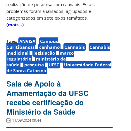
realização de pesquisa com cannabis. Esses
problemas foram analisados, agrupados e
categorizados em sete eixos temáticos.
(mais…)
Tags:
ANVISA
Campus
Curitibanoss
cânhamo
Cannabis
Cannabis
medicinal
legislação
marco
regulatório
ministério da
saúde
pesquisa
UFSC
Universidade Federal
de Santa Catarina
Sala de Apoio à
Amamentação da UFSC
recebe certificação do
Ministério da Saúde
11/09/2024 09:44