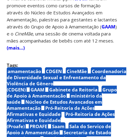
promove eventos como cursos de formação
através do Núcleo de Estudos Avançados em
Amamentação, palestras para gestantes e lactantes
através do Grupo de Apoio à Amamentação (
GAAM
)
e o
CineMãe
, uma sessão de cinema voltada para
mães acompanhadas de bebês com até 12 meses.
(mais…)
Tags:
amamentação
CDGEN
CineMãe
Coordenadoria
de Diversidade Sexual e Enfrentamento da
Violência de Gênero
(CDGEN)
GAAM
Gabinete da Reitoria
Grupo
de Apoio à Amamentação
ministério da
saúde
Núcleo de Estudos Avançados em
Amamentação
Pró-Reitoria de Ações
Afirmativas e Equidade
Pró-Reitoria de Ações
Afirmativas e Equidade
(Proafe)
PROAFE
Saam
Sala do Serviço de
Apoio à Amamentação
Secretaria de Estado