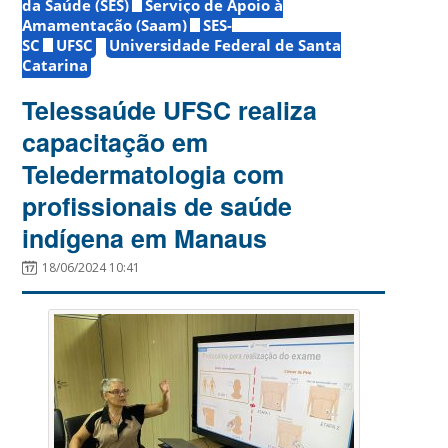
da Saúde (SES)
Serviço de Apoio à
Amamentação (Saam)
SES-
SC
UFSC
Universidade Federal de Santa
Catarina
Telessaúde UFSC realiza
capacitação em
Teledermatologia com
profissionais de saúde
indígena em Manaus
18/06/2024 10:41