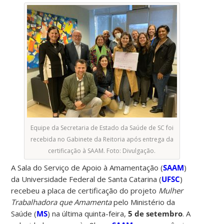
Equipe da Secretaria de Estado da Saúde de SC foi
recebida no Gabinete da Reitoria após entrega da
certificação à SAAM. Foto: Divulgação.
A Sala do Serviço de Apoio à Amamentação (
SAAM
)
da Universidade Federal de Santa Catarina (
UFSC
)
recebeu a placa de certificação do projeto
Mulher
Trabalhadora que Amamenta
pelo Ministério da
Saúde (
MS
) na última quinta-feira,
5 de setembro
. A