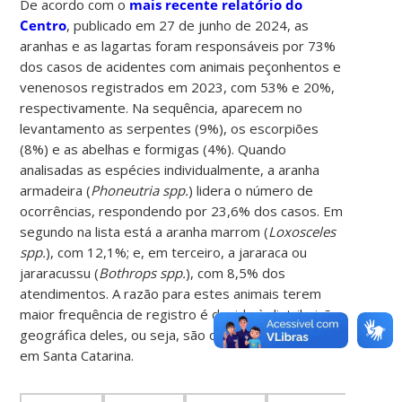
De acordo com o
mais recente relatório do
Centro
, publicado em 27 de junho de 2024, as
aranhas e as lagartas foram responsáveis por 73%
dos casos de acidentes com animais peçonhentos e
venenosos registrados em 2023, com 53% e 20%,
respectivamente. Na sequência, aparecem no
levantamento as serpentes (9%), os escorpiões
(8%) e as abelhas e formigas (4%). Quando
analisadas as espécies individualmente, a aranha
armadeira (
Phoneutria spp.
) lidera o número de
ocorrências, respondendo por 23,6% dos casos. Em
segundo na lista está a aranha marrom (
Loxosceles
spp.
), com 12,1%; e, em terceiro, a jararaca ou
jararacussu (
Bothrops spp.
), com 8,5% dos
atendimentos. A razão para estes animais terem
maior frequência de registro é devido à distribuição
geográfica deles, ou seja, são os mais encontrados
em Santa Catarina.