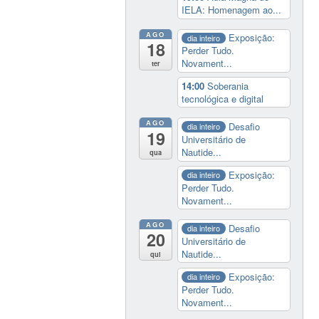
IELA: Homenagem ao...
AGO
Exposição:
dia inteiro
18
Perder Tudo.
Novament...
ter
14:00
Soberania
tecnológica e digital
AGO
Desafio
dia inteiro
19
Universitário de
Nautide...
qua
Exposição:
dia inteiro
Perder Tudo.
Novament...
AGO
Desafio
dia inteiro
20
Universitário de
Nautide...
qui
Exposição:
dia inteiro
Perder Tudo.
Novament...