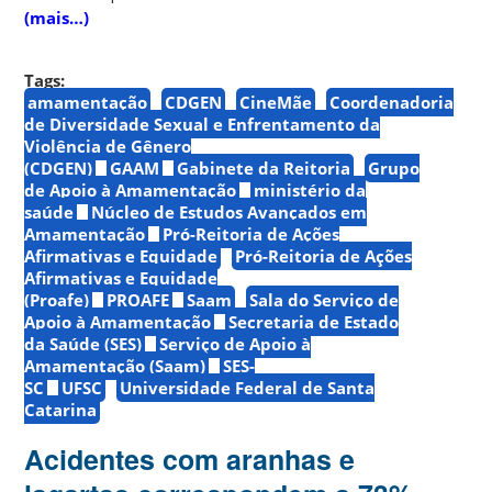
(mais…)
Tags:
amamentação
CDGEN
CineMãe
Coordenadoria
de Diversidade Sexual e Enfrentamento da
Violência de Gênero
(CDGEN)
GAAM
Gabinete da Reitoria
Grupo
de Apoio à Amamentação
ministério da
saúde
Núcleo de Estudos Avançados em
Amamentação
Pró-Reitoria de Ações
Afirmativas e Equidade
Pró-Reitoria de Ações
Afirmativas e Equidade
(Proafe)
PROAFE
Saam
Sala do Serviço de
Apoio à Amamentação
Secretaria de Estado
da Saúde (SES)
Serviço de Apoio à
Amamentação (Saam)
SES-
SC
UFSC
Universidade Federal de Santa
Catarina
Acidentes com aranhas e