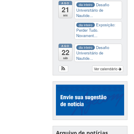
AGO
Desafio
dia inteiro
21
Universitário de
Nautide...
sex
Exposição:
dia inteiro
Perder Tudo.
Novament...
AGO
Desafio
dia inteiro
22
Universitário de
Nautide...
sáb
Ver calendário
Arquivo de notícias