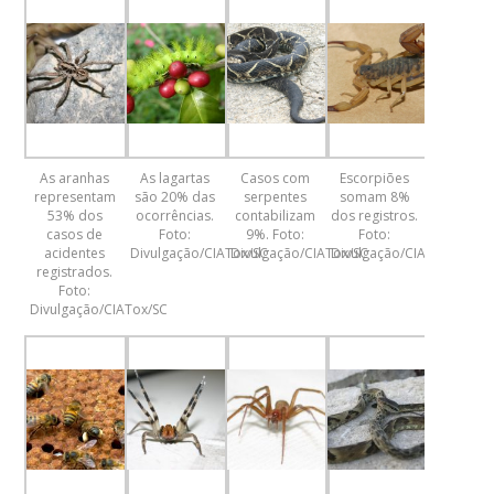
As aranhas
As lagartas
Casos com
Escorpiões
representam
são 20% das
serpentes
somam 8%
53% dos
ocorrências.
contabilizam
dos registros.
casos de
Foto:
9%. Foto:
Foto:
acidentes
Divulgação/CIATox/SC
Divulgação/CIATox/SC
Divulgação/CIATox/SC
registrados.
Foto:
Divulgação/CIATox/SC