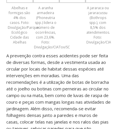
Abelhas e
A aranha
A jararaca ou
formigas são
armadeira
jararacussu
4% dos
(Phoneutria
(Bothrops
casos. Foto:
spp.) lidera o
spp.), com
Divulgação/Parque
número de
8,5% dos
Ecológico
ocorrências,
atendimentos.
Cidade das
com 23,6%.
Foto:
Abelhas
Foto:
Divulgação/CIATox/SC
Divulgação/CIATox/SC
A prevenção contra esses acidentes pode ser feita
de diversas formas, desde a vestimenta usada ao
circular por locais de habitat dessas espécies até
intervenções em moradias. Uma das
recomendações é a utilização de botas de borracha
até o joelho ou botinas com perneiras ao circular no
campo ou na mata, bem como de luvas de raspa de
couro e peças com mangas longas nas atividades de
jardinagem. Além disso, recomenda-se evitar
folhagens densas junto a paredes e muros de
casas, colocar telas nas janelas e nos ralos das pias
ou tanques, rebocar paredes para que não