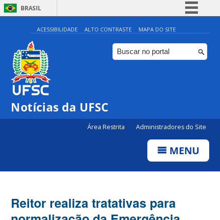
BRASIL
Simplifique!
ACESSIBILIDADE
ALTO CONTRASTE
MAPA DO SITE
Comunica BR
Participe
Acesso à informação
Legislação
Notícias da UFSC
Canais
Área Restrita
Administradores do Site
MENU
Reitor realiza tratativas para
normalização da Emergência