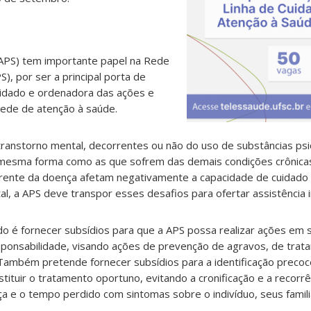
(APS) tem importante papel na Rede
), por ser a principal porta de
idado e ordenadora das ações e
 rede de atenção à saúde.
ranstorno mental, decorrentes ou não do uso de substâncias ps
a mesma forma como as que sofrem das demais condições crônic
rrente da doença afetam negativamente a capacidade de cuidado 
l, a APS deve transpor esses desafios para ofertar assistência i
do é fornecer subsídios para que a APS possa realizar ações em
sponsabilidade, visando ações de prevenção de agravos, de trat
ambém pretende fornecer subsídios para a identificação precoc
stituir o tratamento oportuno, evitando a cronificação e a recorrê
a e o tempo perdido com sintomas sobre o indivíduo, seus famili