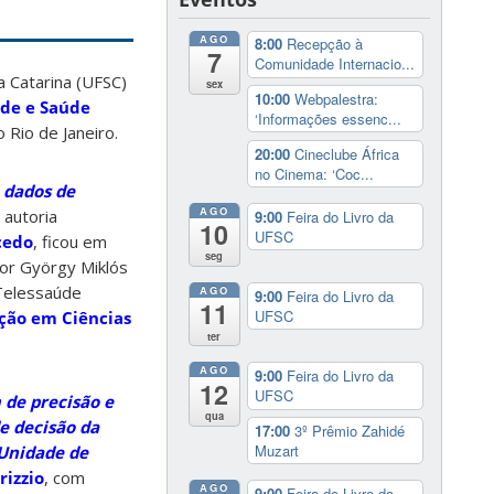
AGO
8:00
Recepção à
7
Comunidade Internacio...
 Catarina (UFSC)
sex
10:00
Webpalestra:
úde e Saúde
‘Informações essenc...
 Rio de Janeiro.
20:00
Cineclube África
no Cinema: ‘Coc...
 dados de
AGO
 autoria
9:00
Feira do Livro da
10
UFSC
cedo
, ficou em
seg
sor György Miklós
 Telessaúde
AGO
9:00
Feira do Livro da
11
UFSC
ção em Ciências
ter
AGO
9:00
Feira do Livro da
12
UFSC
de precisão e
qua
de decisão da
17:00
3º Prêmio Zahidé
Muzart
 Unidade de
rizzio
, com
AGO
9:00
Feira do Livro da