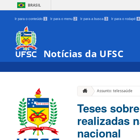
BRASIL
Ir para o conteúdo
1
Ir para o menu
2
Ir para a busca
3
Ir para o rodapé
4
Notícias da UFSC
Assunto: telessaúde
Teses sobre
realizadas 
nacional