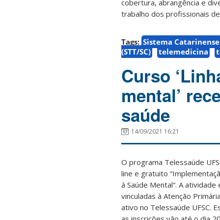
cobertura, abrangência e dive
trabalho dos profissionais d
Tags:
Sistema Catarinense
(STT/SC)
telemedicina
Curso ‘Linh
mental’ rece
saúde
14/09/2021 16:21
O programa Telessaúde UFSC 
line e gratuito “Implementaç
à Saúde Mental“. A atividade 
vinculadas à Atenção Primár
ativo no Telessaúde UFSC. E
as inscrições vão até o dia 