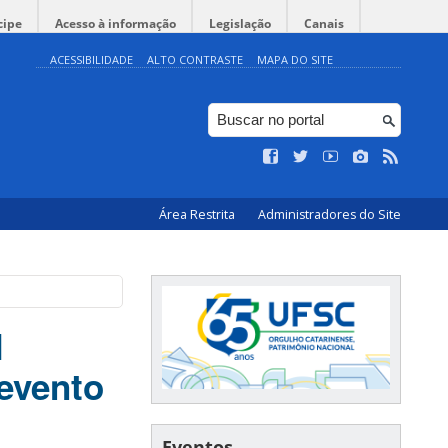
cipe
Acesso à informação
Legislação
Canais
ACESSIBILIDADE
ALTO CONTRASTE
MAPA DO SITE
Área Restrita
Administradores do Site
l
evento
Eventos