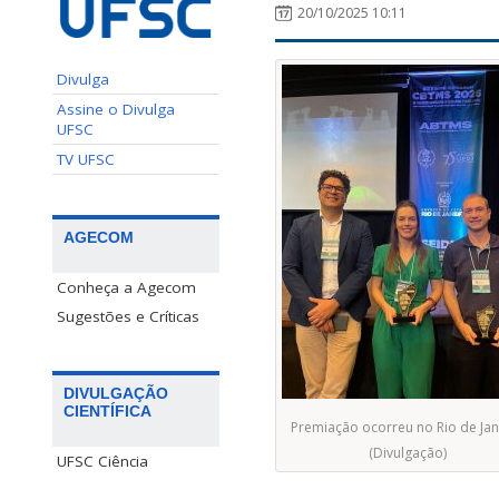
20/10/2025 10:11
Divulga
Assine o Divulga
UFSC
TV UFSC
AGECOM
Conheça a Agecom
Sugestões e Críticas
DIVULGAÇÃO
CIENTÍFICA
Premiação ocorreu no Rio de Jan
(Divulgação)
UFSC Ciência