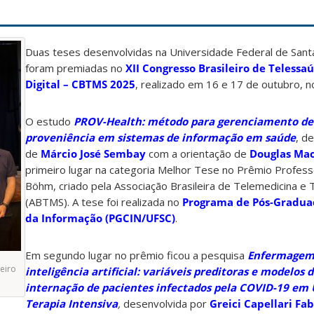
Duas teses desenvolvidas na Universidade Federal de Santa
foram premiadas no
XII Congresso Brasileiro de Telessa
Digital – CBTMS 2025
, realizado em 16 e 17 de outubro, no
O estudo
PROV-Health: método para gerenciamento de
proveniência em sistemas de informação em saúde
, de
de
Márcio José Sembay
com a orientação de
Douglas Ma
primeiro lugar na categoria Melhor Tese no Prêmio Profes
Böhm, criado pela Associação Brasileira de Telemedicina e
(ABTMS). A tese foi realizada no
Programa de Pós-Gradua
da Informação (PGCIN/UFSC)
.
Em segundo lugar no prêmio ficou a pesquisa
Enfermagem 
eiro
inteligência artificial: variáveis preditoras e modelos 
internação de pacientes infectados pela COVID-19 em
Terapia Intensiva
,
desenvolvida por
Greici Capellari Fab