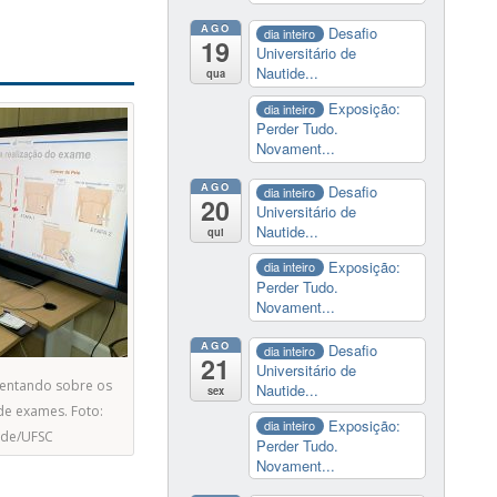
AGO
Desafio
dia inteiro
19
Universitário de
Nautide...
qua
Exposição:
dia inteiro
Perder Tudo.
Novament...
AGO
Desafio
dia inteiro
20
Universitário de
Nautide...
qui
Exposição:
dia inteiro
Perder Tudo.
Novament...
AGO
Desafio
dia inteiro
21
Universitário de
rientando sobre os
Nautide...
sex
de exames. Foto:
Exposição:
dia inteiro
úde/UFSC
Perder Tudo.
Novament...