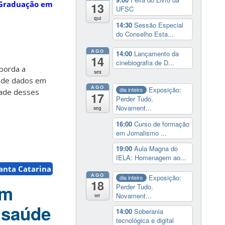
-Graduação em
13
UFSC
qui
14:30
Sessão Especial
do Conselho Esta...
AGO
14:00
Lançamento da
14
cinebiografia de D...
aborda a
sex
s de dados em
AGO
Exposição:
dia inteiro
dade desses
17
Perder Tudo.
Novament...
seg
16:00
Curso de formação
em Jornalismo ...
19:00
Aula Magna do
IELA: Homenagem ao...
anta Catarina
AGO
Exposição:
dia inteiro
18
em
Perder Tudo.
Novament...
ter
 saúde
14:00
Soberania
tecnológica e digital