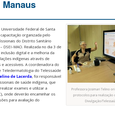
m Manaus
 Universidade Federal de Santa
a capacitação organizada pelo
ssionais do Distrito Sanitário
 – DSEI-MAO. Realizada no dia 3 de
inclusão digital e a melhoria da
lações indígenas através de
s e acessíveis. A coordenadora
do
de Teledermatologia do
Telessaúde
Telino de Lacerda
, foi responsável
ssionais de saúde indígena, que
ealizar exames e utilizar a
Professora Josimari Telino o
C), onde deverão encaminhar os
protocolos para realização 
esões para avaliação do
Divulgação/Telessa