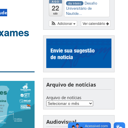
AGO
Desafio
dia inteiro
22
Universitário de
ude
Nautide...
sáb
Adicionar
Ver calendário
exames
Arquivo de notícias
Arquivo de notícias
Audiovisual