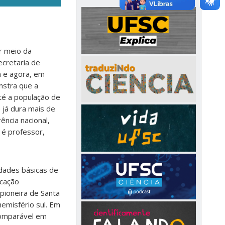
r meio da
ecretaria de
a e agora, em
nstra que a
té a população de
já dura mais de
ência nacional,
 é professor,
dades básicas de
ucação
pioneira de Santa
hemisfério sul. Em
comparável em