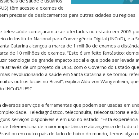
issionais de saúde e usuários
(SUS) têm acesso a exames de
 sem precisar de deslocamentos para outras cidades ou regiões.
 e telessaúde começaram a ser ofertados no estado em 2005 po
io do Instituto Nacional para Convergência Digital (INCoD), e a S
nta Catarina alcançou a marca de 1 milhão de exames a distânci
arca de 10 milhões de exames. “Este é um feito fantástico: demo
zir tecnologia de grande impacto social e que pode ser levada a
ra através de um projeto da UFSC com o Governo do Estado que 
mais revolucionando a saúde em Santa Catarina e se tornou refer
muitos outros locais no Brasil”, explica Aldo von Wangenheim, que
do INCoD/UFSC.
 diversos serviços e ferramentas que podem ser usadas em uni
complexidade. Telediagnóstico, teleconsulta, teleconsultoria e ed
ns serviços disponíveis e em uso no estado. “Esta experiência 
iva de telemedicina de maior importância e abrangência de todo o 
 Brasil ou em outro país do lado de baixo do mundo, temos algo 