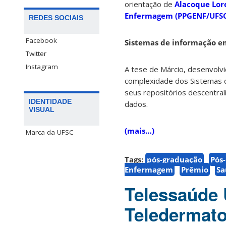
orientação de
Alacoque Lor
Enfermagem (PPGENF/UFS
REDES SOCIAIS
Facebook
Sistemas de informação e
Twitter
Instagram
A tese de Márcio, desenvolv
complexidade dos Sistemas 
seus repositórios descentra
IDENTIDADE
dados.
VISUAL
(mais…)
Marca da UFSC
Tags:
pós-graduação
Pós
Enfermagem
Prêmio
Sa
Telessaúde 
Teledermato