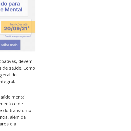
icoativas, devem
as de saúde. Como
geral do
ntegral.
 saúde mental
amento e de
e do transtorno
ncia, além da
ares e a