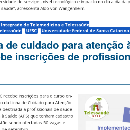
rsidade de serviços, nível tecnológico e impacto no dia a dia da 
e saúde”, acrescenta Aldo von Wangenheim.
 Integrado de Telemedicina e Telessaúde
telessaúde
UFSC
Universidade Federal de Santa Catarina
a de cuidado para atenção 
be inscrições de profissio
recebe inscrições para o curso on-
ão da Linha de Cuidado para Atenção
é destinada a profissionais de saúde
ia à Saúde (APS) que tenham cadastro
stão sendo ofertadas 50 vagas e
20 de setembro.