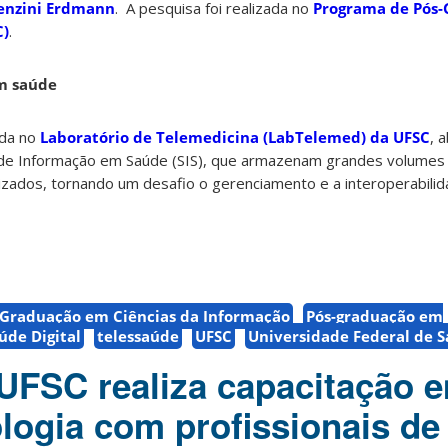
enzini Erdmann
. A pesquisa foi realizada no
Programa de Pós
C)
.
m saúde
ida no
Laboratório de Telemedicina (LabTelemed) da UFSC
, 
de Informação em Saúde (SIS), que armazenam grandes volume
lizados, tornando um desafio o gerenciamento e a interoperabili
-Graduação em Ciências da Informação
Pós-graduação em
úde Digital
telessaúde
UFSC
Universidade Federal de S
UFSC realiza capacitação 
logia com profissionais de