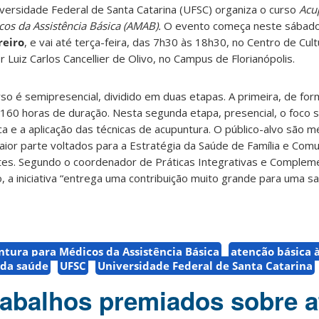
versidade Federal de Santa Catarina (UFSC) organiza o curso
Acu
os da Assistência Básica (AMAB).
O evento começa neste sábad
reiro
, e vai até terça-feira, das 7h30 às 18h30, no Centro de Cul
r Luiz Carlos Cancellier de Olivo, no Campus de Florianópolis.
so é semipresencial, dividido em duas etapas. A primeira, de fo
160 horas de duração. Nesta segunda etapa, presencial, o foco s
ca e a aplicação das técnicas de acupuntura. O público-alvo são m
aior parte voltados para a Estratégia da Saúde de Família e Com
ntes. Segundo o coordenador de Práticas Integrativas e Comple
, a iniciativa “entrega uma contribuição muito grande para uma s
tura para Médicos da Assistência Básica
atenção básica 
 da saúde
UFSC
Universidade Federal de Santa Catarina
rabalhos premiados sobre 