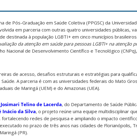
ma de Pós-Graduação em Saúde Coletiva (PPGSC) da Universidad
olvida em parceria com outras quatro universidades públicas, vai 
e destinada à população LGBTI+ em cinco municípios brasileiros
valiação da atenção em saúde para pessoas LGBTI+ na atenção p
ho Nacional de Desenvolvimento Científico e Tecnológico (CNPq)
rreiras de acesso, desafios estruturais e estratégias para qualific
 Saúde. A parceria é com as universidades federais do Mato Gro
taduais de Maringá (UEM) e do Amazonas (UEA).
a
Josimari Telino de Lacerda
, do Departamento de Saúde Pública
 Inácio da Silva
, o projeto reúne uma equipe multidisciplinar q
l, fortalecendo redes de pesquisa e ampliando o impacto científico
 executado no prazo de três anos nas cidades de Florianópolis, T
Maringá (PR).