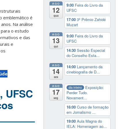
AGO
9:00
Feira do Livro da
12
UFSC
struturais
qua
do emblemático é
17:00
3º Prêmio Zahidé
 anos. Na análise
Muzart
o para o estudo
AGO
9:00
Feira do Livro da
ormativos e das
13
UFSC
urais e
qui
14:30
Sessão Especial
 os
do Conselho Esta...
AGO
14:00
Lançamento da
14
cinebiografia de D...
aúde
sex
AGO
Exposição:
dia inteiro
e, UFSC
17
Perder Tudo.
Novament...
seg
cos
16:00
Curso de formação
em Jornalismo ...
19:00
Aula Magna do
IELA: Homenagem ao...