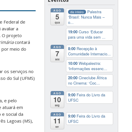
AGO
Palestra
dia inteiro
5
‘Brasil: Nunca Mais –
e Federal de
o...
qua
avaliar a
19:00
Curso ‘Educar
. O projeto
para uma vida sem ...
rimária
contará
AGO
8:00
Recepção à
, por meio do
7
Comunidade Internacio...
sex
10:00
Webpalestra:
‘Informações essenc...
ar os serviços no
20:00
Cineclube África
sso do Sul (UFMS)
no Cinema: ‘Coc...
AGO
9:00
Feira do Livro da
10
UFSC
, e pelo
seg
ue atuará em
 e social da
AGO
9:00
Feira do Livro da
11
rês Lagoas (MS),
UFSC
ter