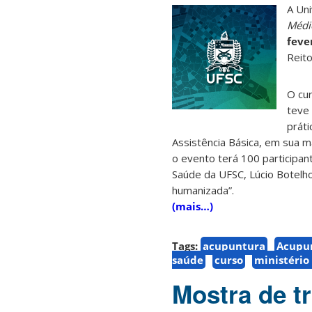
A Uni
Médic
feve
Reito
O cur
teve 
práti
Assistência Básica, em sua m
o evento terá 100 participa
Saúde da UFSC, Lúcio Botelho
humanizada”.
(mais…)
Tags:
acupuntura
Acupun
saúde
curso
ministério
Mostra de t