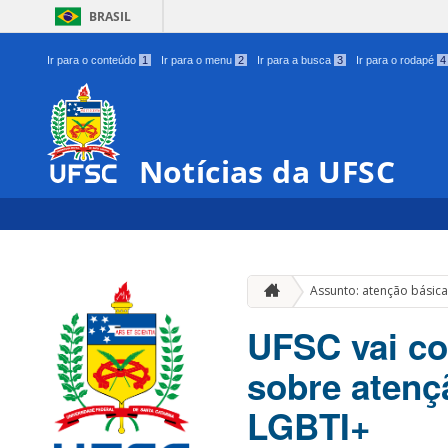
BRASIL
Ir para o conteúdo
1
Ir para o menu
2
Ir para a busca
3
Ir para o rodapé
4
Notícias da UFSC
Assunto: atenção básic
UFSC vai co
sobre atenç
LGBTI+