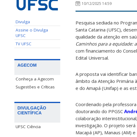
10/12/2025 14:59
Divulga
Pesquisa sediada no Progra
Santa Catarina (UFSC), desenv
Assine o Divulga
UFSC
qualidade da atenção em saúd
Caminhos para a equidade: a
TV UFSC
com financiamento do Consel
Edital Universal.
AGECOM
A proposta vai identificar ba
Conheça a Agecom
âmbito da Atenção Primária à
Sugestões e Críticas
e do Amapá (Unifap) e as es
Coordenado pela professor
DIVULGAÇÃO
doutorando do PPGSC
André
CIENTÍFICA
colaboração interinstituciona
investigação. O projeto será
UFSC Ciência
Macapá (AP), Manaus (AM) e 