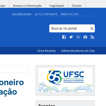
cipe
Acesso à informação
Legislação
Canais
ACESSIBILIDADE
ALTO CONTRASTE
MAPA DO SITE
Área Restrita
Administradores do Site
oneiro
lação
Eventos