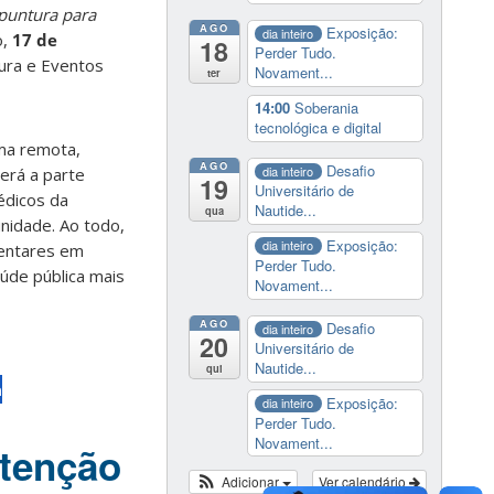
puntura para
AGO
Exposição:
dia inteiro
o,
17 de
18
Perder Tudo.
tura e Eventos
Novament...
ter
14:00
Soberania
tecnológica e digital
rma remota,
AGO
Desafio
dia inteiro
erá a parte
19
Universitário de
édicos da
Nautide...
qua
unidade. Ao todo,
Exposição:
dia inteiro
mentares em
Perder Tudo.
aúde pública mais
Novament...
AGO
Desafio
dia inteiro
20
Universitário de
Nautide...
qui
à
Exposição:
dia inteiro
Perder Tudo.
Novament...
atenção
Adicionar
Ver calendário