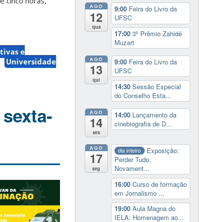
e cinco horas,
AGO
9:00
Feira do Livro da
12
UFSC
qua
17:00
3º Prêmio Zahidé
Muzart
tivas e
AGO
Universidade
9:00
Feira do Livro da
13
UFSC
qui
14:30
Sessão Especial
do Conselho Esta...
 sexta-
AGO
14:00
Lançamento da
14
cinebiografia de D...
sex
AGO
Exposição:
dia inteiro
17
Perder Tudo.
Novament...
seg
16:00
Curso de formação
em Jornalismo ...
19:00
Aula Magna do
IELA: Homenagem ao...