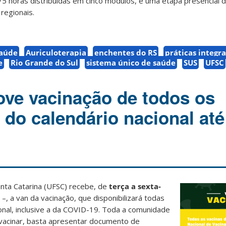
75 horas distribuídas em cinco módulos, e uma etapa presencial d
 regionais.
Saúde
Auriculoterapia
enchentes do RS
práticas integra
e
Rio Grande do Sul
sistema único de saúde
SUS
UFSC
ve vacinação de todos os
 do calendário nacional até
anta Catarina (UFSC) recebe, de
terça a sexta-
–, a van da vacinação, que disponibilizará todas
ional, inclusive a da COVID-19. Toda a comunidade
 vacinar, basta apresentar documento de