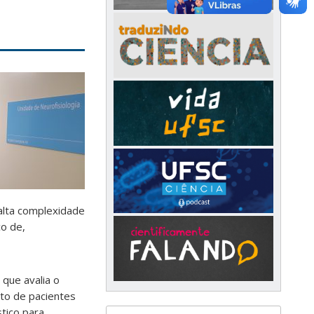
alta complexidade
co de,
 que avalia o
to de pacientes
tico para