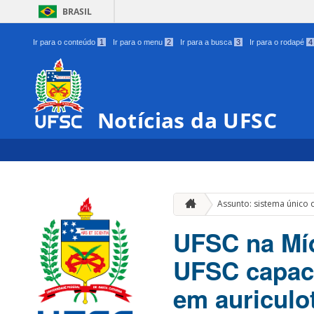
BRASIL
Ir para o conteúdo
1
Ir para o menu
2
Ir para a busca
3
Ir para o rodapé
4
Notícias da UFSC
Assunto: sistema único
UFSC na Míd
UFSC capaci
em auriculo