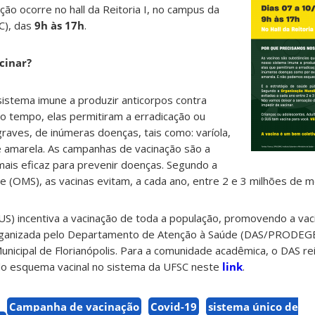
ção ocorre no hall da Reitoria I, no campus da
SC), das
9h às 17h
.
cinar?
istema imune a produzir anticorpos contra
o tempo, elas permitiram a erradicação ou
graves, de inúmeras doenças, tais como: varíola,
e amarela. As campanhas de vacinação são a
mais eficaz para prevenir doenças. Segundo a
 (OMS), as vacinas evitam, a cada ano, entre 2 e 3 milhões de m
US) incentiva a vacinação de toda a população, promovendo a v
 organizada pelo Departamento de Atenção à Saúde (DAS/PRODEG
unicipal de Florianópolis. Para a comunidade acadêmica, o DAS re
do esquema vacinal no sistema da UFSC neste
link
.
Campanha de vacinação
Covid-19
sistema único de