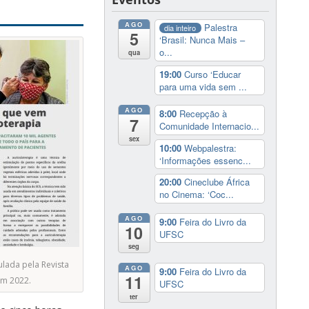
AGO
Palestra
dia inteiro
5
‘Brasil: Nunca Mais –
o...
qua
19:00
Curso ‘Educar
para uma vida sem ...
AGO
8:00
Recepção à
7
Comunidade Internacio...
sex
10:00
Webpalestra:
‘Informações essenc...
20:00
Cineclube África
no Cinema: ‘Coc...
AGO
9:00
Feira do Livro da
10
UFSC
seg
lada pela Revista
AGO
9:00
Feira do Livro da
11
m 2022.
UFSC
ter