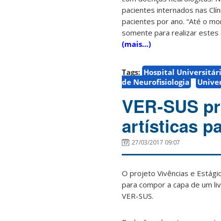
pacientes internados nas Clí
pacientes por ano. “Até o m
somente para realizar estes
(mais…)
Tags:
Hospital Universitár
de Neurofisiologia
Univer
VER-SUS pr
artísticas p
27/03/2017 09:07
O projeto Vivências e Estági
para compor a capa de um li
VER-SUS.