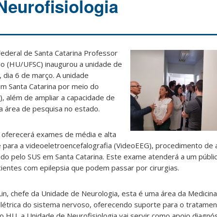
Neurofisiologia
ederal de Santa Catarina Professor
go (HU/UFSC) inaugurou a unidade de
, dia 6 de março. A unidade
em Santa Catarina por meio do
), além de ampliar a capacidade de
 a área de pesquisa no estado.
a oferecerá exames de média e alta
para a videoeletroencefalografia (VideoEEG), procedimento de 
ado pelo SUS em Santa Catarina. Este exame atenderá a um públi
ientes com epilepsia que podem passar por cirurgias.
in, chefe da Unidade de Neurologia, esta é uma área da Medicina
elétrica do sistema nervoso, oferecendo suporte para o tratamen
 HU, a Unidade de Neurofisiologia vai servir como apoio diagnós