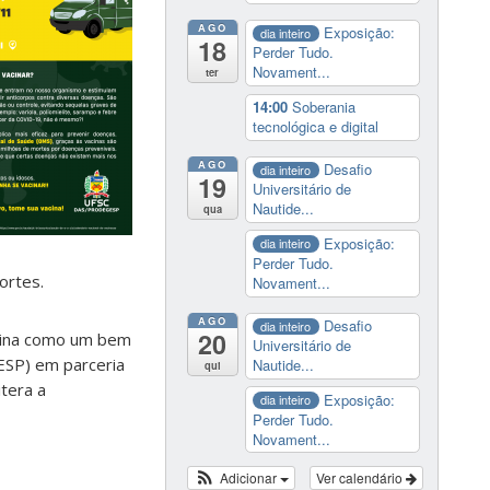
AGO
Exposição:
dia inteiro
18
Perder Tudo.
Novament...
ter
14:00
Soberania
tecnológica e digital
AGO
Desafio
dia inteiro
19
Universitário de
Nautide...
qua
Exposição:
dia inteiro
Perder Tudo.
ortes.
Novament...
AGO
Desafio
dia inteiro
20
acina como um bem
Universitário de
ESP) em parceria
Nautide...
qui
itera a
Exposição:
dia inteiro
Perder Tudo.
Novament...
Adicionar
Ver calendário