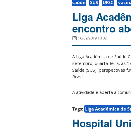
saúde
SUS
UFSC
vacin
Liga Acadêm
encontro ab
16/09/2019 10:02
A Liga Acadêmica de Saúde Co
setembro, quarta-feira, às 1
Saúde (SUS), perspectivas f
Brasil.
A atividade é aberta à comu
Tags:
Liga Acadêmica de S
Hospital Un