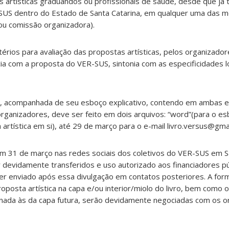
artísticas graduandos ou profissionais de saúde, desde que já t
SUS dentro do Estado de Santa Catarina, em qualquer uma das m
/ou comissão organizadora).
rios para avaliação das propostas artísticas, pelos organizadore
cia com a proposta do VER-SUS, sintonia com as especificidades l
ca, acompanhada de seu esboço explicativo, contendo em ambas el
organizadores, deve ser feito em dois arquivos: “word”(para o es
 artística em si), até 29 de março para o e-mail livro.versus@gma
em 31 de março nas redes sociais dos coletivos do VER-SUS em S
r devidamente transferidos e uso autorizado aos financiadores pú
 enviado após essa divulgação em contatos posteriores. A form
roposta artística na capa e/ou interior/miolo do livro, bem como 
ada às da capa futura, serão devidamente negociadas com os o