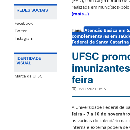
(EAD), com carga horária de 
realizada em municípios-pólo
REDES SOCIAIS
(mais…)
Facebook
Tags:
Atenção Básica em 
Twitter
complementares em saúd
Instagram
Federal de Santa Catarina
UFSC promo
IDENTIDADE
imunizantes
VISUAL
feira
Marca da UFSC
06/11/2023 18:15
A Universidade Federal de S
feira
–
7 a 10 de novembro
as vacinas do calendário nac
interna e externa poderá se