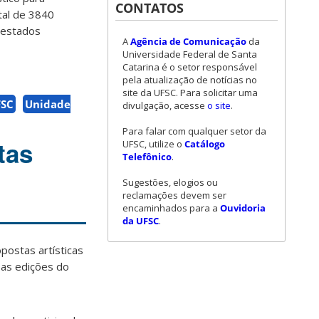
CONTATOS
tal de 3840
 estados
A
Agência de Comunicação
da
Universidade Federal de Santa
Catarina é o setor responsável
pela atualização de notícias no
site da UFSC. Para solicitar uma
FSC
Unidade
divulgação, acesse
o site
.
Para falar com qualquer setor da
tas
UFSC, utilize o
Catálogo
Telefônico
.
Sugestões, elogios ou
reclamações devem ser
encaminhados para a
Ouvidoria
da UFSC
.
postas artísticas
sas edições do