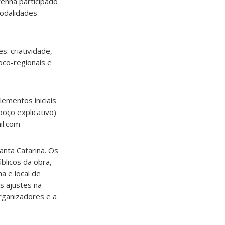
enha participado
odalidades
s: criatividade,
oco-regionais e
ementos iniciais
boço explicativo)
il.com
anta Catarina. Os
blicos da obra,
a e local de
os ajustes na
rganizadores e a