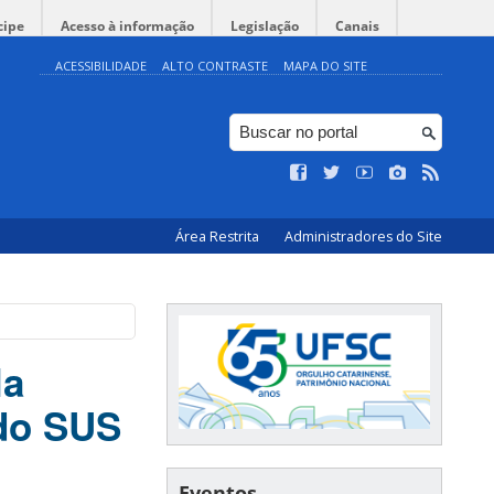
cipe
Acesso à informação
Legislação
Canais
ACESSIBILIDADE
ALTO CONTRASTE
MAPA DO SITE
Área Restrita
Administradores do Site
la
 do SUS
Eventos