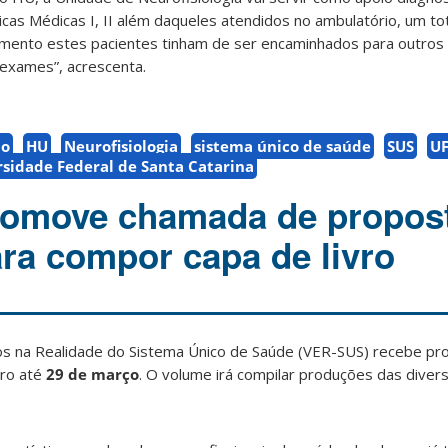
nicas Médicas I, II além daqueles atendidos no ambulatório, um to
omento estes pacientes tinham de ser encaminhados para outros
 exames”, acrescenta.
io
HU
Neurofisiologia
sistema único de saúde
SUS
U
sidade Federal de Santa Catarina
omove chamada de propos
ara compor capa de livro
os na Realidade do Sistema Único de Saúde (VER-SUS) recebe pro
vro até
29 de março
. O volume irá compilar produções das diver