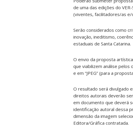
Poderão submeter propostas 
de uma das edições do VER-
(viventes, facilitadores/as e
Serão considerados como crité
inovação, ineditismo, coerên
estaduais de Santa Catarina.
O envio da proposta artísti
que viabilizem análise pelos 
e em “JPEG” (para a proposta
O resultado será divulgado 
direitos autorais deverão se
em documento que deverá ser
identificação autoral dessa p
dimensão da imagem selecion
Editora/Gráfica contratada.