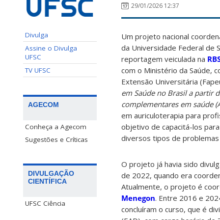
29/01/2026 12:37
Divulga
Um projeto nacional coorden
da Universidade Federal de S
Assine o Divulga
UFSC
reportagem veiculada na
RBS
com o Ministério da Saúde, 
TV UFSC
Extensão Universitária (Fape
em Saúde no Brasil a partir d
complementares em saúde (A
AGECOM
em auriculoterapia para prof
objetivo de capacitá-los para
Conheça a Agecom
diversos tipos de problemas
Sugestões e Críticas
O projeto já havia sido divul
DIVULGAÇÃO
de
2022, quando era
coorden
CIENTÍFICA
Atualmente, o projeto é coo
Menegon
. Entre 2016 e 20
UFSC Ciência
concluíram o curso, que é div