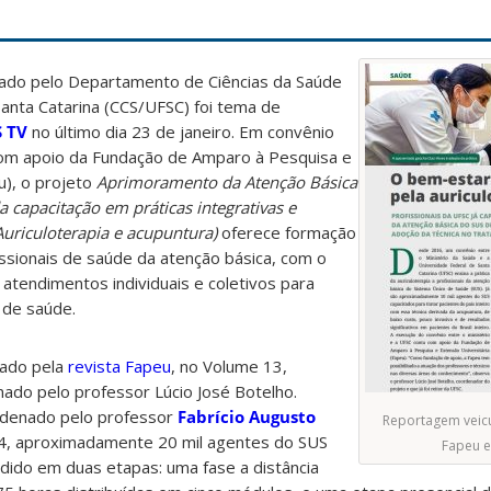
ado pelo Departamento de Ciências da Saúde
anta Catarina (CCS/UFSC) foi tema de
 TV
no último dia 23 de janeiro. Em convênio
com apoio da Fundação de Amparo à Pesquisa e
u), o projeto
Aprimoramento da Atenção Básica
a capacitação em práticas integrativas e
uriculoterapia e acupuntura)
oferece formação
issionais de saúde da atenção básica, com o
 atendimentos individuais e coletivos para
 de saúde.
gado pela
revista Fapeu
, no Volume 13,
ado pelo professor Lúcio José Botelho.
rdenado pelo professor
Fabrício Augusto
Reportagem veicu
24, aproximadamente 20 mil agentes do SUS
Fapeu e
idido em duas etapas: uma fase a distância