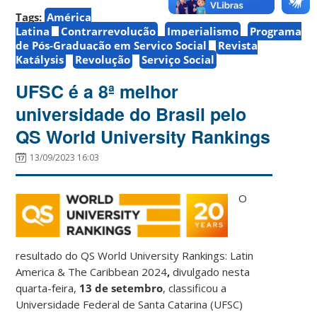
Tags:
América
Latina
Contrarrevolução
Imperialismo
Programa
de Pós-Graduação em Serviço Social
Revista
Katálysis
Revolução
Serviço Social
UFSC é a 8ª melhor
universidade do Brasil pelo
QS World University Rankings
13/09/2023 16:03
O
resultado do QS World University Rankings: Latin
America & The Caribbean 2024
,
divulgado nesta
quarta-feira,
13 de setembro
, classificou a
Universidade Federal de Santa Catarina (UFSC)