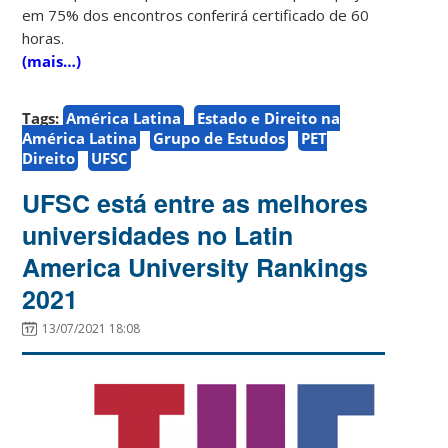
em 75% dos encontros conferirá certificado de 60
horas.
(mais…)
Tags:
América Latina
Estado e Direito na
América Latina
Grupo de Estudos
PET
Direito
UFSC
UFSC está entre as melhores
universidades no Latin
America University Rankings
2021
13/07/2021 18:08