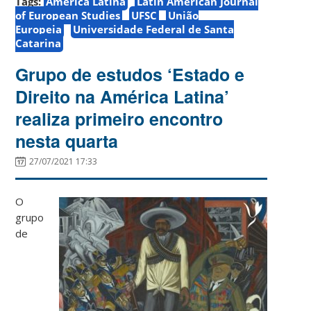
Tags:
América Latina
Latin American Journal
of European Studies
UFSC
União
Europeia
Universidade Federal de Santa
Catarina
Grupo de estudos ‘Estado e
Direito na América Latina’
realiza primeiro encontro
nesta quarta
27/07/2021 17:33
O
grupo
de