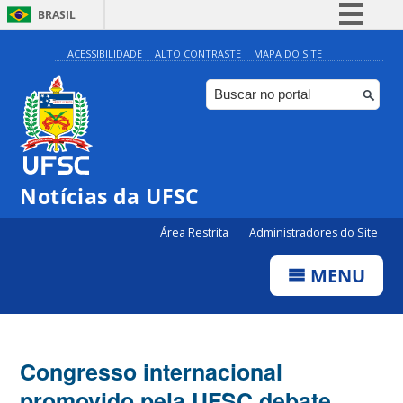
BRASIL
Simplifique!
ACESSIBILIDADE
ALTO CONTRASTE
MAPA DO SITE
Comunica BR
Participe
Acesso à informação
Legislação
Notícias da UFSC
Canais
Área Restrita
Administradores do Site
MENU
Congresso internacional
promovido pela UFSC debate