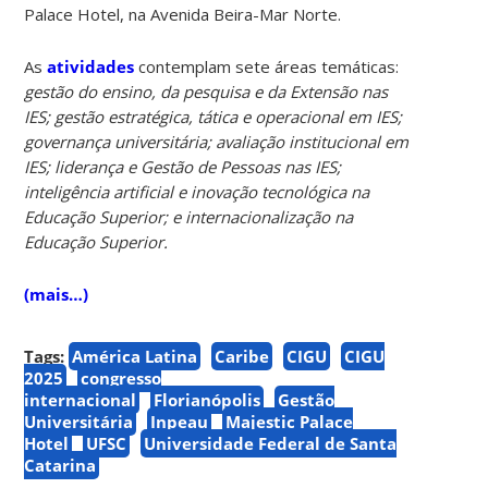
Palace Hotel, na Avenida Beira-Mar Norte.
As
atividades
contemplam sete áreas temáticas:
gestão do ensino, da pesquisa e da Extensão nas
IES; gestão estratégica, tática e operacional em IES;
governança universitária; avaliação institucional em
IES; liderança e Gestão de Pessoas nas IES;
inteligência artificial e inovação tecnológica na
Educação Superior; e internacionalização na
Educação Superior.
(mais…)
Tags:
América Latina
Caribe
CIGU
CIGU
2025
congresso
internacional
Florianópolis
Gestão
Universitária
Inpeau
Majestic Palace
Hotel
UFSC
Universidade Federal de Santa
Catarina