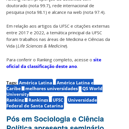
doutorado (nota 99.7), rede internacional de
pesquisa (nota 98.1) e alcance na web (nota 97.4).
Em relação aos artigos da UFSC e citações externas
entre 2017 e 2022, a temática principal da UFSC
foram trabalhos nas áreas de Medicina e Ciências da
Vida (
Life Sciences & Medicine
).
Para conferir o Ranking completo, acesse o
site
oficial da classificação deste ano
.
Tags:
América Latina
América Latina e
Caribe
melhores universidades
QS World
University
Ranking
Rankings
UFSC
Universidade
Federal de Santa Catarina
Pós em Sociologia e Ciência
Política apresenta seminário