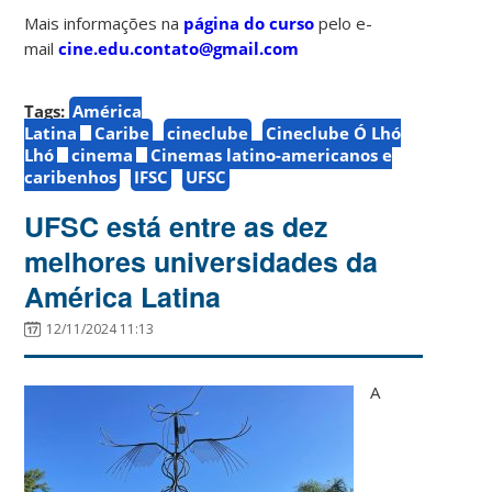
Mais informações na
página do curso
pelo e-
mail
cine.edu.contato@gmail.com
Tags:
América
Latina
Caribe
cineclube
Cineclube Ó Lhó
Lhó
cinema
Cinemas latino-americanos e
caribenhos
IFSC
UFSC
UFSC está entre as dez
melhores universidades da
América Latina
12/11/2024 11:13
A