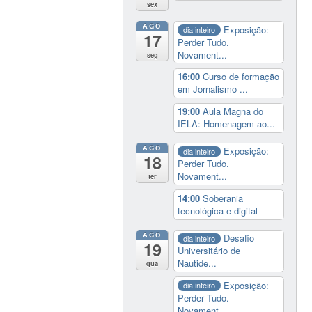
sex
AGO
Exposição:
dia inteiro
17
Perder Tudo.
Novament...
seg
16:00
Curso de formação
em Jornalismo ...
19:00
Aula Magna do
IELA: Homenagem ao...
AGO
Exposição:
dia inteiro
18
Perder Tudo.
Novament...
ter
14:00
Soberania
tecnológica e digital
AGO
Desafio
dia inteiro
19
Universitário de
Nautide...
qua
Exposição:
dia inteiro
Perder Tudo.
Novament...