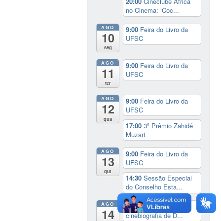
20:00
Cineclube África
no Cinema: ‘Coc...
AGO
9:00
Feira do Livro da
10
UFSC
seg
AGO
9:00
Feira do Livro da
11
UFSC
ter
AGO
9:00
Feira do Livro da
12
UFSC
qua
17:00
3º Prêmio Zahidé
Muzart
AGO
9:00
Feira do Livro da
13
UFSC
qui
14:30
Sessão Especial
do Conselho Esta...
AGO
14:00
Lançamento da
14
cinebiografia de D...