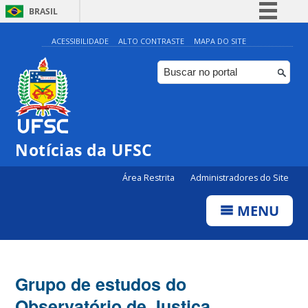
BRASIL
Simplifique!
ACESSIBILIDADE
ALTO CONTRASTE
MAPA DO SITE
Comunica BR
Participe
Acesso à informação
Legislação
Notícias da UFSC
Canais
Área Restrita
Administradores do Site
MENU
Grupo de estudos do
Observatório de Justiça