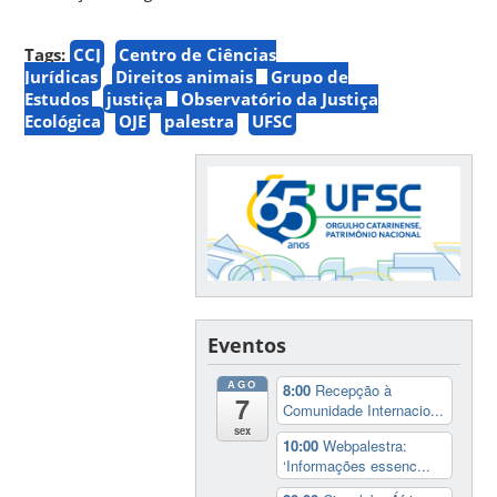
Tags:
CCJ
Centro de Ciências
Jurídicas
Direitos animais
Grupo de
Estudos
justiça
Observatório da Justiça
Ecológica
OJE
palestra
UFSC
Eventos
AGO
8:00
Recepção à
7
Comunidade Internacio...
sex
10:00
Webpalestra:
‘Informações essenc...